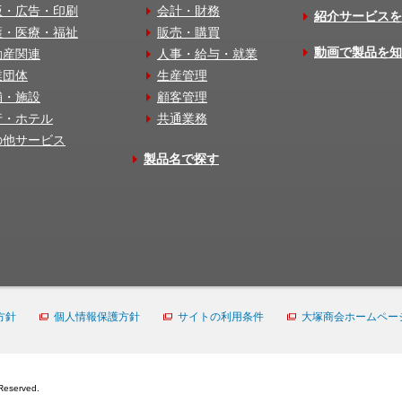
版・広告・印刷
会計・財務
紹介サービスを
護・医療・福祉
販売・購買
動画で製品を知
動産関連
人事・給与・就業
業団体
生産管理
舗・施設
顧客管理
行・ホテル
共通業務
の他サービス
製品名で探す
方針
個人情報保護方針
サイトの利用条件
大塚商会ホームペー
Reserved.