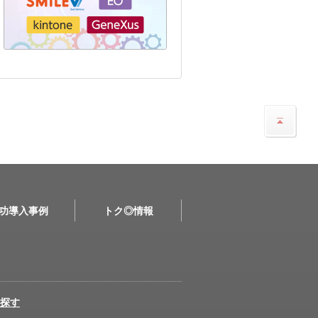
功導入事例
トク◎情報
探す