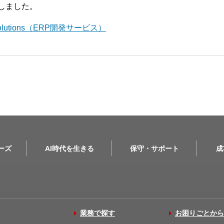
開始しました。
l Solutions（ERP開発サービス）
リーズ
AI時代を生きる
保守・サポート
成
業務で探す
お困りごとから