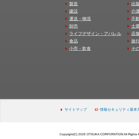
製造
出
建設
介
運送・物流
不
卸売
士
ライフデザイン・アパレル
店
食品
旅
小売・飲食
そ
サイトマップ
情報セキュリティ基本
Copyright(C) 2026 OTSUKA CORPORATION All Rights 