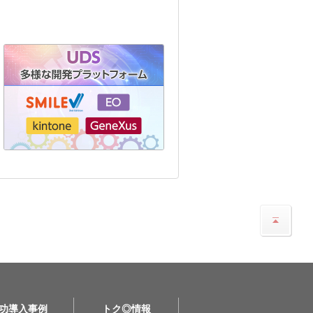
功導入事例
トク◎情報