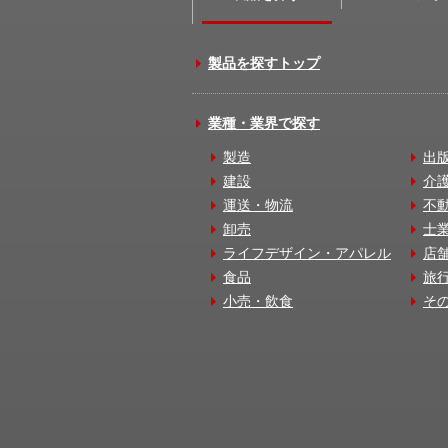
製品を探すトップ
業種・業界で探す
製造
出
建設
介
運送・物流
不
卸売
士
ライフデザイン・アパレル
店
食品
旅
小売・飲食
そ