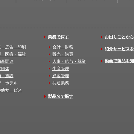
業務で探す
お困りごとから
版・広告・印刷
会計・財務
紹介サービスを
護・医療・福祉
販売・購買
動画で製品を知
動産関連
人事・給与・就業
業団体
生産管理
舗・施設
顧客管理
行・ホテル
共通業務
の他サービス
製品名で探す