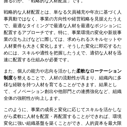
握るのが、「戦略的な人材配置」です。
戦略的な人材配置とは、単なる欠員補充や年次に基づく人
事異動ではなく、事業の方向性や経営戦略を見据えたうえ
で、最適なタイミングで最適な人材を最適なポジションに
配置するアプローチです。特に、事業環境の変化や新規事
業の立ち上げなどに際しては、求められるスキルセットや
人材要件も大きく変化します。そうした変化に即応するた
めには、スキルや適性を把握したうえで、適切な人材を迅
速に配置する仕組みが必要です。
また、個人の能力や志向を活かした
柔軟なローテーション
制度
を整えることで、人材の流動性が高まり、組織内に多
様な経験を持つ人材を育てることができます。結果とし
て、イノベーション創出や他部門との連携強化など、組織
全体の強靭性が向上します。
このように、事業の成長と変化に応じてスキルを活かしな
がら柔軟に人材を配置・再配置することができれば、環境
変化に強い組織基盤を築くことができ、人的資本を最大限