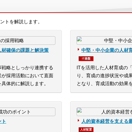
ントを解説します。
人材確保の課題と解決策
中堅・中小企業の人材育
IT基盤
事戦略としっかり連携する
ITを活用した人材育成の
業が採用活動において直面
り、育成の進捗状況や成
を具体的に解説します。
となり、育成活動の効果
ント
人的資本経営を支える
人材配置