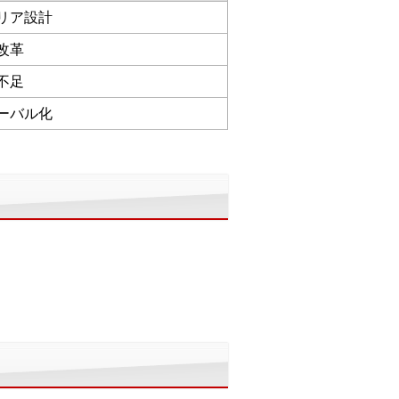
リア設計
改革
不足
ーバル化