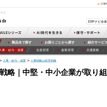
大塚
Pナビ
製品名で探す
お困りごとから探す
紹介サービ
人事・給与・就業
生産管理
顧客管理
共通業務
人事・給与・就業
人事戦略は経営戦略
戦略｜中堅・中小企業が取り