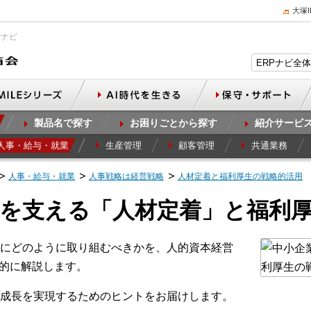
大塚
Pナビ
製品名で探す
お困りごとから探す
紹介サービ
人事・給与・就業
生産管理
顧客管理
共通業務
人事・給与・就業
人事戦略は経営戦略
人材定着と福利厚生の戦略的活用
を支える「人材定着」と福利
にどのように取り組むべきかを、人的資本経営
角的に解説します。
成長を実現するためのヒントをお届けします。