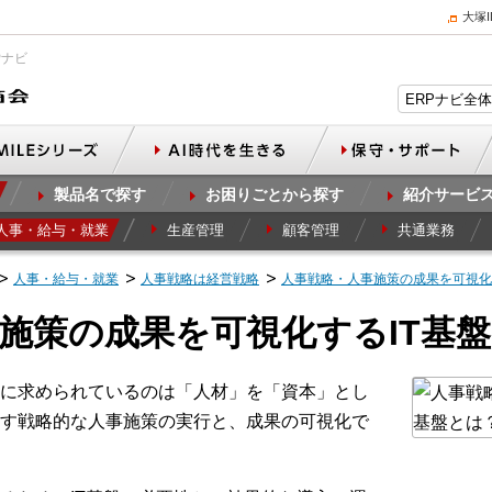
大塚
Pナビ
製品名で探す
お困りごとから探す
紹介サービ
人事・給与・就業
生産管理
顧客管理
共通業務
人事・給与・就業
人事戦略は経営戦略
人事戦略・人事施策の成果を可視化
施策の成果を可視化するIT基
に求められているのは「人材」を「資本」とし
す戦略的な人事施策の実行と、成果の可視化で