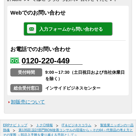
Webでのお問い合わせ
入力フォームから問い合わせる
お電話でのお問い合わせ
0120-220-449
受付時間
9:00～17:30（土日祝日および当社休業日
を除く）
総合受付窓口
インサイドビジネスセンター
卸販売について
ERPナビ トップ
トク◎情報
IT＆ビジネスコラム
製造業ニッポンの一品
熱魂
第135回 設計部門BOM改善コンサルの現場から～その64～代替品の考え方と
その実際 ～部品入手難を乗り越える手段として～