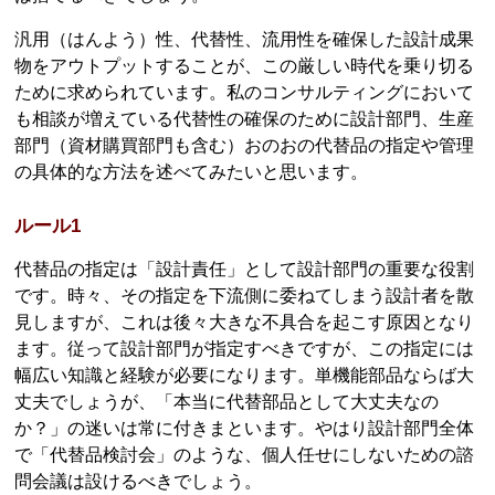
汎用（はんよう）性、代替性、流用性を確保した設計成果
物をアウトプットすることが、この厳しい時代を乗り切る
ために求められています。私のコンサルティングにおいて
も相談が増えている代替性の確保のために設計部門、生産
部門（資材購買部門も含む）おのおの代替品の指定や管理
の具体的な方法を述べてみたいと思います。
ルール1
代替品の指定は「設計責任」として設計部門の重要な役割
です。時々、その指定を下流側に委ねてしまう設計者を散
見しますが、これは後々大きな不具合を起こす原因となり
ます。従って設計部門が指定すべきですが、この指定には
幅広い知識と経験が必要になります。単機能部品ならば大
丈夫でしょうが、「本当に代替部品として大丈夫なの
か？」の迷いは常に付きまといます。やはり設計部門全体
で「代替品検討会」のような、個人任せにしないための諮
問会議は設けるべきでしょう。