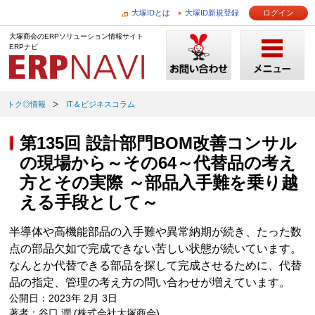
大塚IDとは
大塚ID新規登録
ログイン
大塚商会のERPソリューション情報サイト
ERPナビ
トク◎情報
IT＆ビジネスコラム
第135回 設計部門BOM改善コンサル
の現場から～その64～代替品の考え
方とその実際 ～部品入手難を乗り越
える手段として～
半導体や高機能部品の入手難や異常納期が続き、たった数
点の部品欠如で完成できない苦しい状態が続いています。
なんとか代替できる部品を探して完成させるために、代替
品の指定、管理の考え方の問い合わせが増えています。
公開日：2023年 2月 3日
著者：谷口 潤 (株式会社大塚商会)