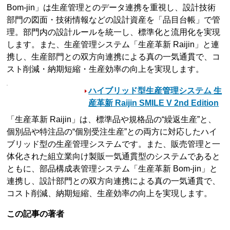
Bom-jin」は生産管理とのデータ連携を重視し、設計技術
部門の図面・技術情報などの設計資産を「品目台帳」で管
理。部門内の設計ルールを統一し、標準化と流用化を実現
します。また、生産管理システム「生産革新 Raijin」と連
携し、生産部門との双方向連携による真の一気通貫で、コ
スト削減・納期短縮・生産効率の向上を実現します。
ハイブリッド型生産管理システム 生
産革新 Raijin SMILE V 2nd Edition
「生産革新 Raijin」は、標準品や規格品の“繰返生産”と、
個別品や特注品の“個別受注生産”との両方に対応したハイ
ブリッド型の生産管理システムです。また、販売管理と一
体化された組立業向け製販一気通貫型のシステムであると
ともに、部品構成表管理システム「生産革新 Bom-jin」と
連携し、設計部門との双方向連携による真の一気通貫で、
コスト削減、納期短縮、生産効率の向上を実現します。
この記事の著者