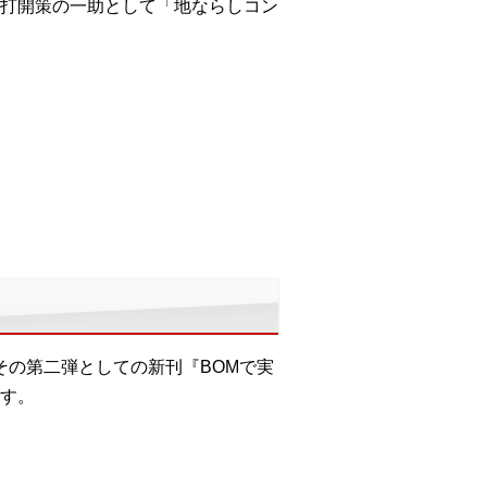
打開策の一助として「地ならしコン
）
その第二弾としての新刊『BOMで実
す。