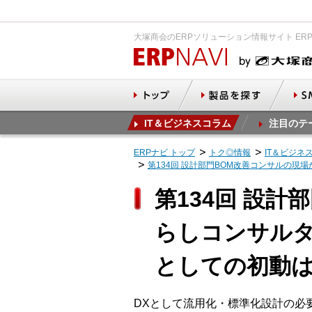
大塚商会のERPソリューション情報サイト ER
IT＆ビジネスコラム
注目のテ
ERPナビ トップ
トク◎情報
IT＆ビジネ
第134回 設計部門BOM改善コンサルの現
第134回 設
らしコンサルタ
としての初動
DXとして流用化・標準化設計の必