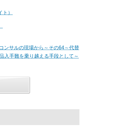
イト）
）
改善コンサルの現場から～その64～代替
部品入手難を乗り越える手段として～