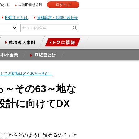
ログイン
IDとは
大塚ID新規登録
ERPナビとは
資料請求・お問い合わせ
ル中小企業
IT経営とは
Xとしての初動はどうあるべきか～
ら～その63～地な
設計に向けてDX
ここからどのように進めるの？」と