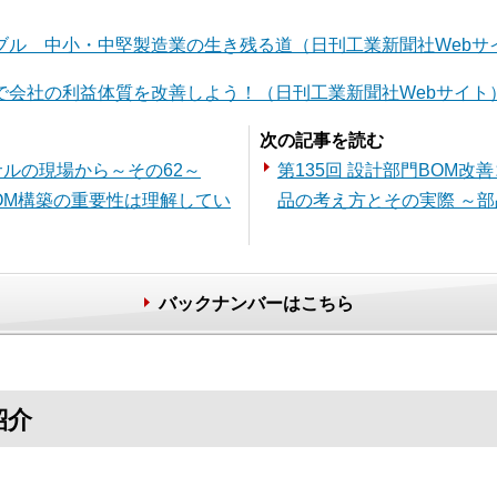
ブル 中小・中堅製造業の生き残る道（日刊工業新聞社Webサ
で会社の利益体質を改善しよう！（日刊工業新聞社Webサイト
次の記事を読む
サルの現場から～その62～
第135回 設計部門BOM
BOM構築の重要性は理解してい
品の考え方とその実際 ～
バックナンバーはこちら
紹介