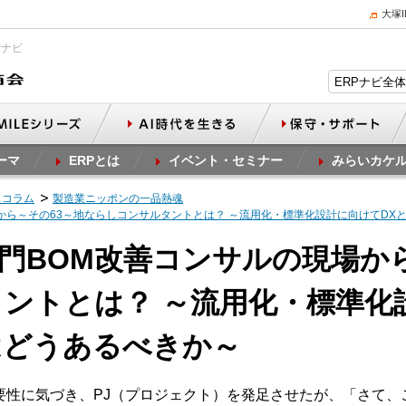
大塚
Pナビ
ーマ
ERPとは
イベント・セミナー
みらいカケ
スコラム
製造業ニッポンの一品熱魂
場から～その63～地ならしコンサルタントとは？ ～流用化・標準化設計に向けてD
計部門BOM改善コンサルの現場か
ントとは？ ～流用化・標準化
はどうあるべきか～
要性に気づき、PJ（プロジェクト）を発足させたが、「さて、