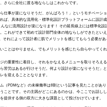
、さらに全社に渡る地ならしはこれからです。
ら仕事が楽になりそうだ、がんばろう！」というモチベーショ
れば、具体的な流用化・標準化設計プラットフォームに設計成
こんなに流用設計が楽になります！ その延長線上には標準化設
これができて初めて設計部門全体の地ならしができたといえるのです
です。それによって設計者に肌でメリットを感じてもらう必要が
いことはやりません。でもメリットを感じたら自らやってくれ
ージの重要性に着目し、それをかなえるメニューを取りそろえる
なら苦労はあるが行けそうだ。何より設計が楽になりそうだ」
レを迎えることとなります。
ム（PDMなど）の未稼働率は8割という記事を見たことがあり
うことです。その主因がどこにあるのかは、今ここでお話しし
を提供する側の双方に大きな課題として投げかけています。