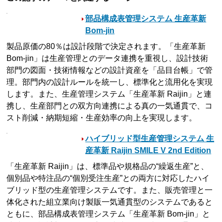
部品構成表管理システム 生産革新
Bom-jin
製品原価の80％は設計段階で決定されます。「生産革新
Bom-jin」は生産管理とのデータ連携を重視し、設計技術
部門の図面・技術情報などの設計資産を「品目台帳」で管
理。部門内の設計ルールを統一し、標準化と流用化を実現
します。また、生産管理システム「生産革新 Raijin」と連
携し、生産部門との双方向連携による真の一気通貫で、コ
スト削減・納期短縮・生産効率の向上を実現します。
ハイブリッド型生産管理システム 生
産革新 Raijin SMILE V 2nd Edition
「生産革新 Raijin」は、標準品や規格品の“繰返生産”と、
個別品や特注品の“個別受注生産”との両方に対応したハイ
ブリッド型の生産管理システムです。また、販売管理と一
体化された組立業向け製販一気通貫型のシステムであると
ともに、部品構成表管理システム「生産革新 Bom-jin」と