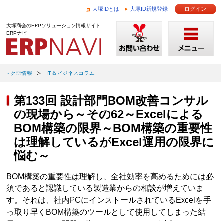
大塚IDとは
大塚ID新規登録
ログイン
大塚商会のERPソリューション情報サイト
ERPナビ
トク◎情報
IT＆ビジネスコラム
第133回 設計部門BOM改善コンサル
の現場から～その62～Excelによる
BOM構築の限界～BOM構築の重要性
は理解しているがExcel運用の限界に
悩む～
BOM構築の重要性は理解し、全社効率を高めるためには必
須であると認識している製造業からの相談が増えていま
す。それは、社内PCにインストールされているExcelを手
っ取り早くBOM構築のツールとして使用してしまった結