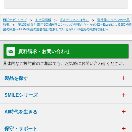
ERPナビ トップ
トク◎情報
IT＆ビジネスコラム
製造業ニッポンの一品
熱魂
第133回 設計部門BOM改善コンサルの現場から～その62～ExcelによるBOM構
築の限界～BOM構築の重要性は理解しているがExcel運用の限界に悩む～
資料請求・お問い合わせ
具体的なご検討前のご相談でも、お気軽にお問い合わせください。
製品を探す
SMILEシリーズ
AI時代を生きる
保守・サポート