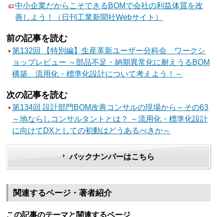
中小企業だからこそできるBOMで会社の利益体質を改
善しよう！（日刊工業新聞社Webサイト）
前の記事を読む
第132回 【特別編】生産革新ユーザー分科会 ワークシ
ョップレビュー ～部品不足・納期異常化に耐えうるBOM
構築、流用化・標準化設計について考えよう！～
次の記事を読む
第134回 設計部門BOM改善コンサルの現場から～その63
～地ならしコンサルタントとは？ ～流用化・標準化設計
に向けてDXとしての初動はどうあるべきか～
バックナンバーはこちら
関連するページ・著者紹介
この記事のテーマと関連するページ