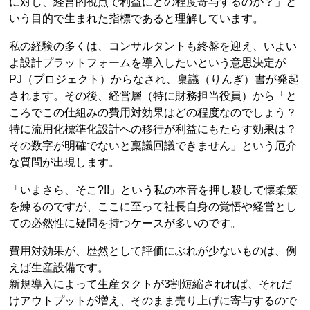
に対し、経営的視点で利益にどの程度寄与するのか？」と
いう目的で生まれた指標であると理解しています。
私の経験の多くは、コンサルタントも終盤を迎え、いよい
よ設計プラットフォームを導入したいという意思決定が
PJ（プロジェクト）からなされ、稟議（りんぎ）書が発起
されます。その後、経営層（特に財務担当役員）から「と
ころでこの仕組みの費用対効果はどの程度なのでしょう？
特に流用化標準化設計への移行が利益にもたらす効果は？
その数字が明確でないと稟議回議できません」という厄介
な質問が出現します。
「いまさら、そこ?!!」という私の本音を押し殺して懐柔策
を練るのですが、ここに至って社長自身の覚悟や経営とし
ての必然性に疑問を持つケースが多いのです。
費用対効果が、歴然として評価にぶれが少ないものは、例
えば生産設備です。
新規導入によって生産タクトが3割短縮されれば、それだ
けアウトプットが増え、そのまま売り上げに寄与するので