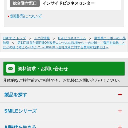
総合受付窓口
インサイドビジネスセンター
卸販売について
ERPナビ トップ
トク◎情報
IT＆ビジネスコラム
製造業ニッポンの一品
熱魂
第137回 設計部門BOM改善コンサルの現場から～その66～「費用対効果」と
はどの様に考えるべきか？ ～DXを伴う全社改革に対する費用対効果とは～
資料請求・お問い合わせ
具体的なご検討前のご相談でも、お気軽にお問い合わせください。
製品を探す
SMILEシリーズ
AI時代を生きる