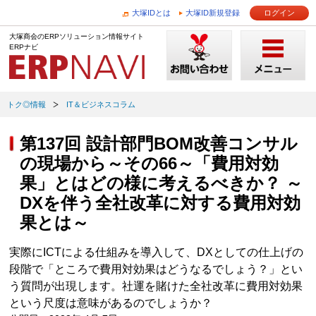
大塚IDとは
大塚ID新規登録
ログイン
大塚商会のERPソリューション情報サイト
ERPナビ
トク◎情報
IT＆ビジネスコラム
第137回 設計部門BOM改善コンサル
の現場から～その66～「費用対効
果」とはどの様に考えるべきか？ ～
DXを伴う全社改革に対する費用対効
果とは～
実際にICTによる仕組みを導入して、DXとしての仕上げの
段階で「ところで費用対効果はどうなるでしょう？」とい
う質問が出現します。社運を賭けた全社改革に費用対効果
という尺度は意味があるのでしょうか？