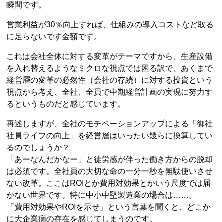
瞬間です。
営業利益が30％向上すれば、仕組みの導入コストなど取る
に足らないです金額です。
これは会社全体に対する変革がテーマですから、生産設備
を入れ替えるようなミクロな視点では困る訳で、あくまで
経営層の変革の必然性（会社の存続）に対する投資という
視点から考え、全社、全員で中期経営計画の実現に努力す
るというものだと感じています。
再述しますが、全社のモチベーションアップによる「御社
社員ライフの向上」を経営層はいったい幾らに換算してい
るのでしょうか？
「あーなんだかなー」と徒労感が伴った働き方からの脱却
は必須です。全社員の大切な命の一分一秒を無駄使いさせ
ない改革。ここはROIとか費用対効果とかいう尺度では届
かない世界です。特に中小中堅製造業の場合は……。
「費用対効果やROIを示せ」という言葉を聞くと、どこか
に大企業病の存在を感じてしまうのです。