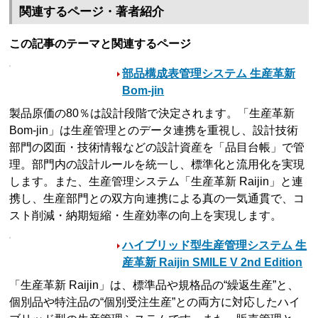
関連するページ・著者紹介
この記事のテーマと関連するページ
部品構成表管理システム 生産革新
Bom-jin
製品原価の80％は設計段階で決定されます。「生産革新
Bom-jin」は生産管理とのデータ連携を重視し、設計技術
部門の図面・技術情報などの設計資産を「品目台帳」で管
理。部門内の設計ルールを統一し、標準化と流用化を実現
します。また、生産管理システム「生産革新 Raijin」と連
携し、生産部門との双方向連携による真の一気通貫で、コ
スト削減・納期短縮・生産効率の向上を実現します。
ハイブリッド型生産管理システム 生
産革新 Raijin SMILE V 2nd Edition
「生産革新 Raijin」は、標準品や規格品の“繰返生産”と、
個別品や特注品の“個別受注生産”との両方に対応したハイ