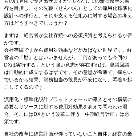
ものは算術で導き出せますが、DXとしての全社改革の実
行を目指し、その先鞭（せんべん）としての流用化標準化
設計への移行と、それを支える仕組みに対する場合の考え
方はどうすべきでしょうか？
まずは、経営者が会社存続への必須投資と考えられるか否
かです。
会社存続ですから費用対効果などが及ばない世界です。経
営者の「勘」とはいいませんが、「何があっても今回の
DXは実行する」という強い意志が存在すれば、稟議回議
は自動的に成立するはずです。その意思が希薄で、揺らい
でいるから結果、財務担当の役員が不安になり、悶着を起
こしてくるのです。
流用化・標準化設計プラットフォームの導入とその構築に
必要なリソースに対する費用対効果をあえて問われた場
合、そこにはDXという改革に伴う「中期経営計画」は必
須です。
自社の改革に経営計画が伴っていないこと自体、経営の棄