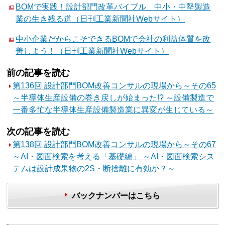
BOMで実践！設計部門改革バイブル 中小・中堅製造
業の生き残る道（日刊工業新聞社Webサイト）
中小企業だからこそできるBOMで会社の利益体質を改
善しよう！（日刊工業新聞社Webサイト）
前の記事を読む
第136回 設計部門BOM改善コンサルの現場から～その65
～半導体生産設備の巻き戻しが始まった!? ～設備製造で
一番多忙な半導体生産設備製造業に異変が生じている～
次の記事を読む
第138回 設計部門BOM改善コンサルの現場から～その67
～AI・図面検索を考える「基礎編」 ～AI・図面検索シス
テムは設計成果物の2S・断捨離に有効か？～
バックナンバーはこちら