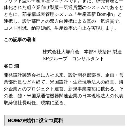
ブリッド型の生産管理システムです。また、販売管理と一
体化された組立業向け製販一気通貫型のシステムであると
ともに、部品構成表管理システム「生産革新 Bom-jin」と
連携し、設計部門との双方向連携による真の一気通貫で、
コスト削減、納期短縮、生産効率の向上を実現します。
この記事の著者
株式会社大塚商会 本部SI統括部 製造
SPグループ コンサルタント
谷口 潤
開発設計製造会社に入社以来、設計開発部部長、企画・営
業部部長などを経て、米国設計・生産現地法人の経営、海
外企業とのプロジェクト運営、新規事業開拓に携わる。そ
の後、独・米国系通信機器関連企業の日本現地法人の代表
取締役社長就任。現業に至る。
BOMの検討に役立つ資料