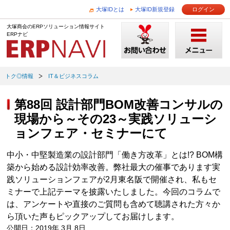
大塚IDとは
大塚ID新規登録
ログイン
大塚商会のERPソリューション情報サイト
ERPナビ
トク◎情報
IT＆ビジネスコラム
第88回 設計部門BOM改善コンサルの
現場から～その23～実践ソリューシ
ョンフェア・セミナーにて
中小・中堅製造業の設計部門「働き方改革」とは!? BOM構
築から始める設計効率改善。弊社最大の催事であります実
践ソリューションフェアが2月東名阪で開催され、私もセ
ミナーで上記テーマを披露いたしました。今回のコラムで
は、アンケートや直接のご質問も含めて聴講された方々か
ら頂いた声もピックアップしてお届けします。
公開日：2019年 3月 8日