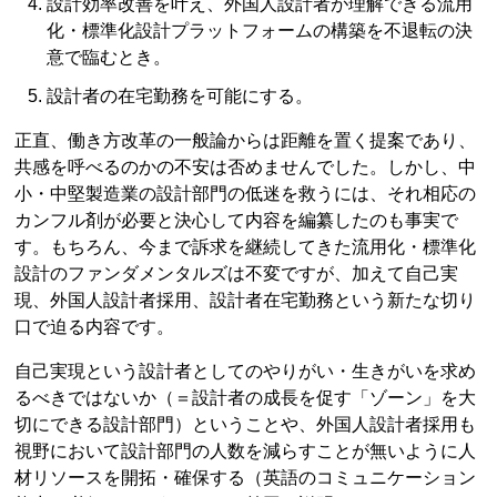
設計効率改善を叶え、外国人設計者が理解できる流用
化・標準化設計プラットフォームの構築を不退転の決
意で臨むとき。
設計者の在宅勤務を可能にする。
正直、働き方改革の一般論からは距離を置く提案であり、
共感を呼べるのかの不安は否めませんでした。しかし、中
小・中堅製造業の設計部門の低迷を救うには、それ相応の
カンフル剤が必要と決心して内容を編纂したのも事実で
す。もちろん、今まで訴求を継続してきた流用化・標準化
設計のファンダメンタルズは不変ですが、加えて自己実
現、外国人設計者採用、設計者在宅勤務という新たな切り
口で迫る内容です。
自己実現という設計者としてのやりがい・生きがいを求め
るべきではないか（＝設計者の成長を促す「ゾーン」を大
切にできる設計部門）ということや、外国人設計者採用も
視野において設計部門の人数を減らすことが無いように人
材リソースを開拓・確保する（英語のコミュニケーション