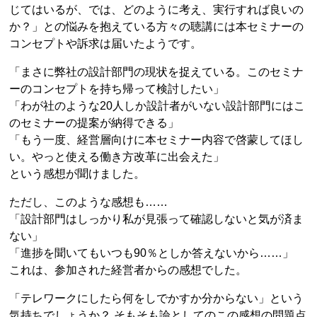
じてはいるが、では、どのように考え、実行すれば良いの
か？」との悩みを抱えている方々の聴講には本セミナーの
コンセプトや訴求は届いたようです。
「まさに弊社の設計部門の現状を捉えている。このセミナ
ーのコンセプトを持ち帰って検討したい」
「わが社のような20人しか設計者がいない設計部門にはこ
のセミナーの提案が納得できる」
「もう一度、経営層向けに本セミナー内容で啓蒙してほし
い。やっと使える働き方改革に出会えた」
という感想が聞けました。
ただし、このような感想も……
「設計部門はしっかり私が見張って確認しないと気が済ま
ない」
「進捗を聞いてもいつも90％としか答えないから……」
これは、参加された経営者からの感想でした。
「テレワークにしたら何をしでかすか分からない」という
気持ちでしょうか？ そもそも論としてのこの感想の問題点