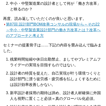
中小・中堅製造業の設計者として何が「働き方改革」
と映るのか？
再度、読み返していただくのが良いと思います。
第87回 設計部門BOM改善コンサルの現場から～その22
～中小・中堅製造業設計部門の働き方改革とは？改革へ
のアプローチと考え方
セミナーの提案骨子は……下記の内容を畳み込んで臨みま
した。
残業時間短縮や休日出勤禁止、ましてやプレミアムフ
ライデーの実現を目指すものではない。
設計者の特質を捉えた、自己実現が叶う環境つくりと
設計部門に漂う徒労感・疲労感を払しょくするために
は設計効率改善しかない。
新卒設計者採用の期待は諦め、設計者人材確保に外国
人も視野に置くこと必須＝真のグローバル化必須。