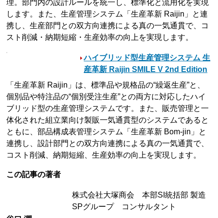
理。部門内の設計ルールを統一し、標準化と流用化を実現
します。また、生産管理システム「生産革新 Raijin」と連
携し、生産部門との双方向連携による真の一気通貫で、コ
スト削減・納期短縮・生産効率の向上を実現します。
ハイブリッド型生産管理システム 生
産革新 Raijin SMILE V 2nd Edition
「生産革新 Raijin」は、標準品や規格品の“繰返生産”と、
個別品や特注品の“個別受注生産”との両方に対応したハイ
ブリッド型の生産管理システムです。また、販売管理と一
体化された組立業向け製販一気通貫型のシステムであると
ともに、部品構成表管理システム「生産革新 Bom-jin」と
連携し、設計部門との双方向連携による真の一気通貫で、
コスト削減、納期短縮、生産効率の向上を実現します。
この記事の著者
株式会社大塚商会 本部SI統括部 製造
SPグループ コンサルタント