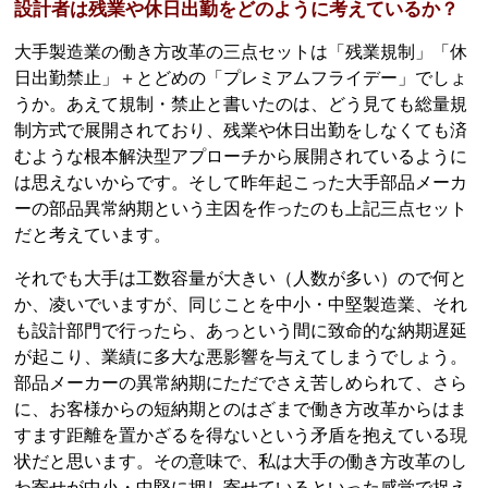
設計者は残業や休日出勤をどのように考えているか？
大手製造業の働き方改革の三点セットは「残業規制」「休
日出勤禁止」＋とどめの「プレミアムフライデー」でしょ
うか。あえて規制・禁止と書いたのは、どう見ても総量規
制方式で展開されており、残業や休日出勤をしなくても済
むような根本解決型アプローチから展開されているように
は思えないからです。そして昨年起こった大手部品メーカ
ーの部品異常納期という主因を作ったのも上記三点セット
だと考えています。
それでも大手は工数容量が大きい（人数が多い）ので何と
か、凌いでいますが、同じことを中小・中堅製造業、それ
も設計部門で行ったら、あっという間に致命的な納期遅延
が起こり、業績に多大な悪影響を与えてしまうでしょう。
部品メーカーの異常納期にただでさえ苦しめられて、さら
に、お客様からの短納期とのはざまで働き方改革からはま
すます距離を置かざるを得ないという矛盾を抱えている現
状だと思います。その意味で、私は大手の働き方改革のし
わ寄せが中小・中堅に押し寄せているといった感覚で捉え