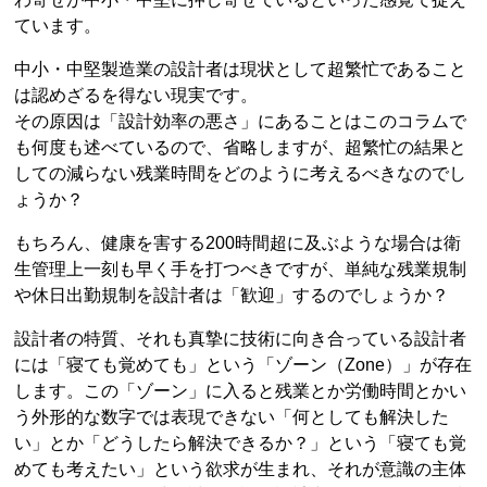
ています。
中小・中堅製造業の設計者は現状として超繁忙であること
は認めざるを得ない現実です。
その原因は「設計効率の悪さ」にあることはこのコラムで
も何度も述べているので、省略しますが、超繁忙の結果と
しての減らない残業時間をどのように考えるべきなのでし
ょうか？
もちろん、健康を害する200時間超に及ぶような場合は衛
生管理上一刻も早く手を打つべきですが、単純な残業規制
や休日出勤規制を設計者は「歓迎」するのでしょうか？
設計者の特質、それも真摯に技術に向き合っている設計者
には「寝ても覚めても」という「ゾーン（Zone）」が存在
します。この「ゾーン」に入ると残業とか労働時間とかい
う外形的な数字では表現できない「何としても解決した
い」とか「どうしたら解決できるか？」という「寝ても覚
めても考えたい」という欲求が生まれ、それが意識の主体