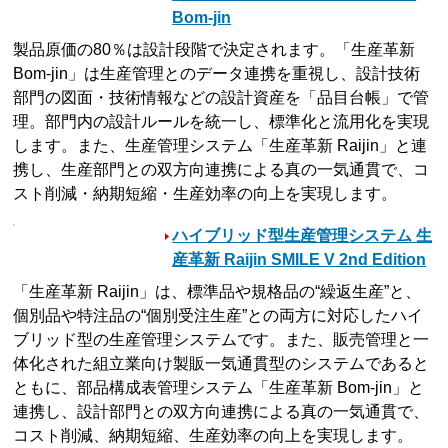
Bom-jin
製品原価の80％は設計段階で決定されます。「生産革新
Bom-jin」は生産管理とのデータ連携を重視し、設計技術
部門の図面・技術情報などの設計資産を「品目台帳」で管
理。部門内の設計ルールを統一し、標準化と流用化を実現
します。また、生産管理システム「生産革新 Raijin」と連
携し、生産部門との双方向連携による真の一気通貫で、コ
スト削減・納期短縮・生産効率の向上を実現します。
ハイブリッド型生産管理システム 生
産革新 Raijin SMILE V 2nd Edition
「生産革新 Raijin」は、標準品や規格品の“繰返生産”と、
個別品や特注品の“個別受注生産”との両方に対応したハイ
ブリッド型の生産管理システムです。また、販売管理と一
体化された組立業向け製販一気通貫型のシステムであると
ともに、部品構成表管理システム「生産革新 Bom-jin」と
連携し、設計部門との双方向連携による真の一気通貫で、
コスト削減、納期短縮、生産効率の向上を実現します。