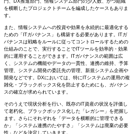
門、DX推進部門、情報システム部門の少人数、かつ組織
を横断したプロジェクトチームを編成したケースもありま
す。
また、情報システムへの投資や効果を永続的に最適化する
ための「ITガバナンス」も構築する必要があります。ITガ
バナンスは戦略をルールに従ってコントロールするための
仕組みのことで、実行することでITツールを効率的・効果
的に運用することができます。ITガバナンスの範囲は広
く、システムの機能やデータの一貫性、連携の維持、予算
管理、システム開発の委託先の管理、新規システム企画や
開発などです。DXにおいては、特にITシステムの運用の複
雑化・ブラックボックス化を防止するためにも、ガバナン
スの確立が求められています。
そのうえで現状分析を行い、既存のIT資産の状況を評価し
て老朽化、ブラックボックス化した「レガシー」を把握し
ます。さらにそれぞれを「データを横断的に管理できる
か」「システム連携のたやすさ」「システムは廃棄の必要
性」などを決定していきます。