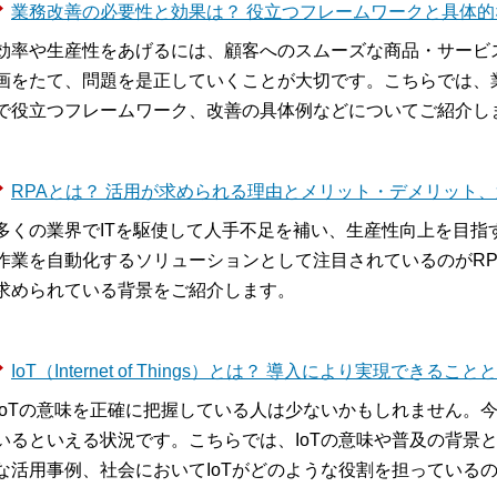
業務改善の必要性と効果は？ 役立つフレームワークと具体的
効率や生産性をあげるには、顧客へのスムーズな商品・サービ
画をたて、問題を是正していくことが大切です。こちらでは、
で役立つフレームワーク、改善の具体例などについてご紹介し
RPAとは？ 活用が求められる理由とメリット・デメリット
多くの業界でITを駆使して人手不足を補い、生産性向上を目指
作業を自動化するソリューションとして注目されているのがRP
求められている背景をご紹介します。
IoT（Internet of Things）とは？ 導入により実現できるこ
IoTの意味を正確に把握している人は少ないかもしれません。今
いるといえる状況です。こちらでは、IoTの意味や普及の背景
な活用事例、社会においてIoTがどのような役割を担っている