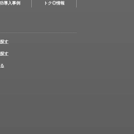
功導入事例
トク◎情報
探す
探す
る