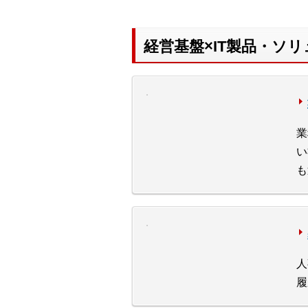
経営基盤×IT製品・ソ
業
い
も
人
履