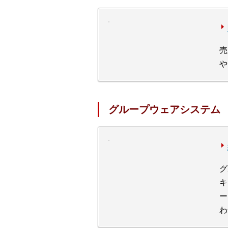
売
や
グループウェアシステム
グ
キ
ー
わ