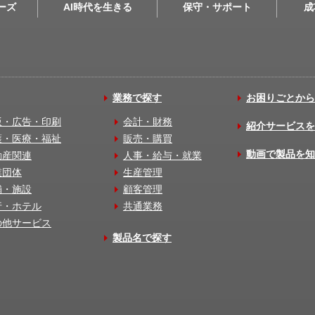
リーズ
AI時代を生きる
保守・サポート
成
業務で探す
お困りごとから
版・広告・印刷
会計・財務
紹介サービスを
護・医療・福祉
販売・購買
動画で製品を知
動産関連
人事・給与・就業
業団体
生産管理
舗・施設
顧客管理
行・ホテル
共通業務
の他サービス
製品名で探す