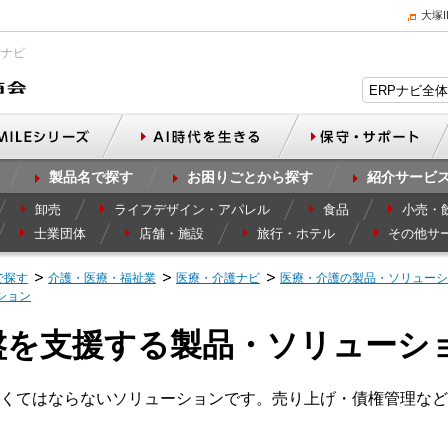
大塚
Pナビ
製品名で探す
お困りごとから探す
紹介サービ
卸売
ライフデザイン・アパレル
食品
小売・
士業団体
店舗・施設
旅行・ホテル
その他サ
で探す
介護・医療・福祉業
医療・介護ナビ
医療・介護の製品・ソリューシ
ション
盤を支援する製品・ソリューシ
くてはならないソリューションです。売り上げ・債権管理など