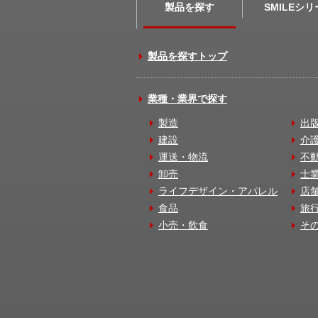
製品を探す
SMILEシ
製品を探すトップ
業種・業界で探す
製造
出
建設
介
運送・物流
不
卸売
士
ライフデザイン・アパレル
店
食品
旅
小売・飲食
そ