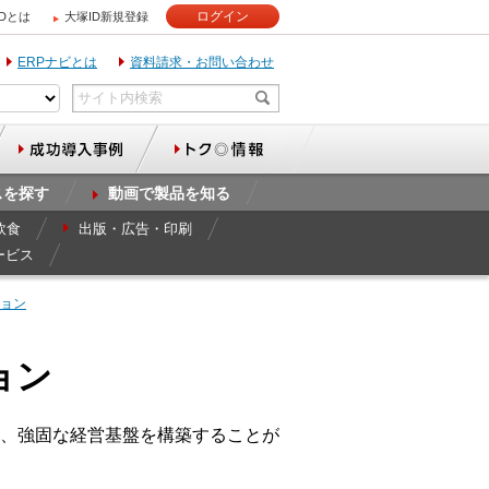
ログイン
IDとは
大塚ID新規登録
ERPナビとは
資料請求・お問い合わせ
スを探す
動画で製品を知る
飲食
出版・広告・印刷
ービス
ョン
ョン
、強固な経営基盤を構築することが