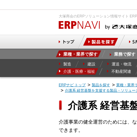
大塚商会のERPソリューション情報サイト ER
業種・業界で探す
業務で探す
製造
建設
運送・物流
介護・医療・福祉
不動産関連
ERPナビ トップ
製品を探す
業種・業界
介護系 経営基盤を支援する製品・ソリュー
介護系 経営基
介護事業の健全運営のためには、な
できます。