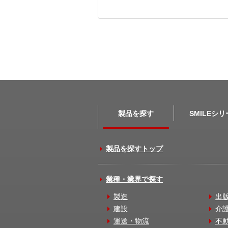
製品を探す
SMILEシ
製品を探すトップ
業種・業界で探す
製造
出
建設
介
運送・物流
不