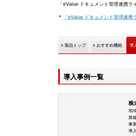
「eValue ドキュメント管理連携ライブ
「eValue ドキュメント管理連携ライブ
製品トップ
おすすめ機能
導
導入事例一覧
株
地
業
事
導