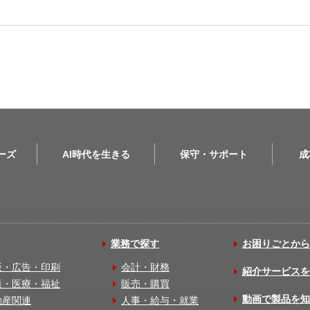
リーズ
AI時代を生きる
保守・サポート
成
業務で探す
お困りごとから
版・広告・印刷
会計・財務
紹介サービスを
護・医療・福祉
販売・購買
動画で製品を知
動産関連
人事・給与・就業