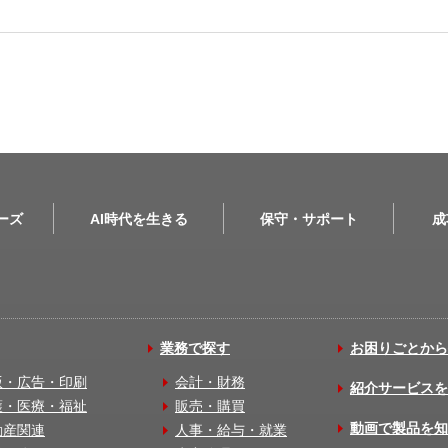
リーズ
AI時代を生きる
保守・サポート
成
業務で探す
お困りごとから
版・広告・印刷
会計・財務
紹介サービスを
護・医療・福祉
販売・購買
動画で製品を知
動産関連
人事・給与・就業