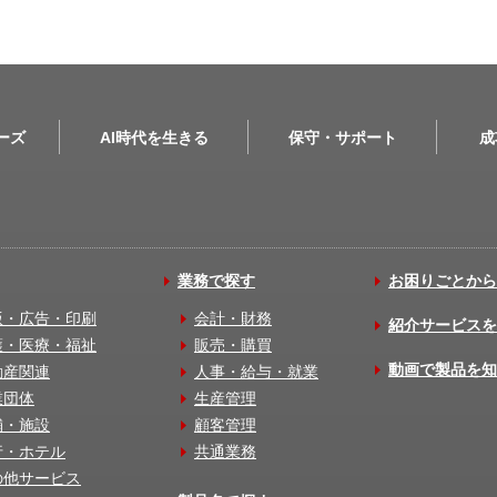
リーズ
AI時代を生きる
保守・サポート
成
業務で探す
お困りごとから
版・広告・印刷
会計・財務
紹介サービスを
護・医療・福祉
販売・購買
動画で製品を知
動産関連
人事・給与・就業
業団体
生産管理
舗・施設
顧客管理
行・ホテル
共通業務
の他サービス