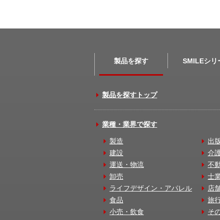
製品を探す
SMILEシ
製品を探すトップ
業種・業界で探す
製造
出
建設
介
運送・物流
不
卸売
士
ライフデザイン・アパレル
店
食品
旅
小売・飲食
そ