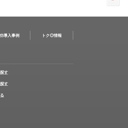
功導入事例
トク◎情報
探す
探す
る