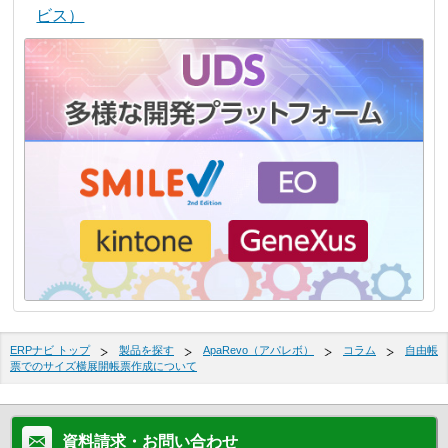
ビス）
ERPナビ トップ
製品を探す
ApaRevo（アパレボ）
コラム
自由帳
票でのサイズ横展開帳票作成について
資料請求・お問い合わせ