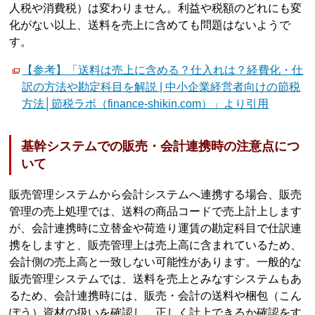
人税や消費税）は変わりません。利益や税額のどれにも変
化がない以上、送料を売上に含めても問題はないようで
す。
【参考】「送料は売上に含める？仕入れは？経費化・仕
訳の方法や勘定科目を解説 | 中小企業経営者向けの節税
方法│節税ラボ（finance-shikin.com）」より引用
基幹システムでの販売・会計連携時の注意点につ
いて
販売管理システムから会計システムへ連携する場合、販売
管理の売上処理では、送料の商品コードで売上計上します
が、会計連携時に立替金や荷造り運賃の勘定科目で仕訳連
携をしますと、販売管理上は売上高に含まれているため、
会計側の売上高と一致しない可能性があります。一般的な
販売管理システムでは、送料を売上とみなすシステムもあ
るため、会計連携時には、販売・会計の送料や梱包（こん
ぽう）資材の扱いを確認し、正しく計上できるか確認をす