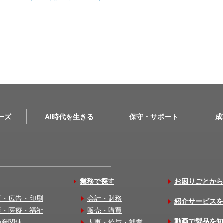
リーズ
AI時代を生きる
保守・サポート
成
業務で探す
お困りごとから
版・広告・印刷
会計・財務
紹介サービスを
護・医療・福祉
販売・購買
動画で製品を知
動産関連
人事・給与・就業