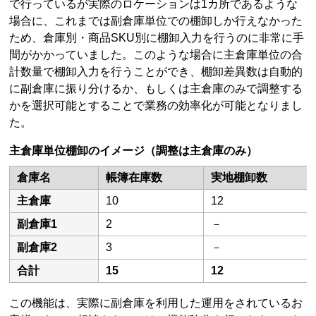
で行っているが実際のロケーションは1カ所であるような
場合に、これまでは副倉庫単位での棚卸しか行えなかった
ため、倉庫別・商品SKU別に棚卸入力を行うのに非常に手
間がかかっていました。このような場合に主倉庫単位の合
計数量で棚卸入力を行うことができ、棚卸差異数は自動的
に副倉庫に振り分けるか、もしくは主倉庫のみで調整する
かを選択可能とすることで業務の効率化が可能となりまし
た。
主倉庫単位棚卸のイメージ（調整は主倉庫のみ）
倉庫名
帳簿在庫数
実地棚卸数
主倉庫
10
12
副倉庫1
2
－
副倉庫2
3
－
合計
15
12
この機能は、実際に副倉庫を利用した運用をされているお