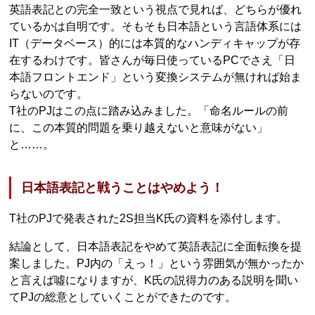
英語表記との完全一致という視点で見れば、どちらが優れ
ているかは自明です。そもそも日本語という言語体系には
IT（データベース）的には本質的なハンディキャップが存
在するわけです。皆さんが毎日使っているPCでさえ「日
本語フロントエンド」という変換システムが無ければ始ま
らないのです。
T社のPJはこの点に踏み込みました。「命名ルールの前
に、この本質的問題を乗り越えないと意味がない」
と……。
日本語表記と戦うことはやめよう！
T社のPJで発表された2S担当K氏の資料を添付します。
結論として、日本語表記をやめて英語表記に全面転換を提
案しました。PJ内の「えっ！」という雰囲気が無かったか
と言えば噓になりますが、K氏の説得力のある説明を聞い
てPJの総意としていくことができたのです。