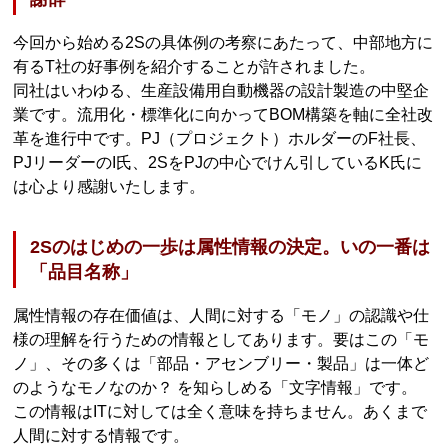
今回から始める2Sの具体例の考察にあたって、中部地方に
有るT社の好事例を紹介することが許されました。
同社はいわゆる、生産設備用自動機器の設計製造の中堅企
業です。流用化・標準化に向かってBOM構築を軸に全社改
革を進行中です。PJ（プロジェクト）ホルダーのF社長、
PJリーダーのI氏、2SをPJの中心でけん引しているK氏に
は心より感謝いたします。
2Sのはじめの一歩は属性情報の決定。いの一番は
「品目名称」
属性情報の存在価値は、人間に対する「モノ」の認識や仕
様の理解を行うための情報としてあります。要はこの「モ
ノ」、その多くは「部品・アセンブリー・製品」は一体ど
のようなモノなのか？ を知らしめる「文字情報」です。
この情報はITに対しては全く意味を持ちません。あくまで
人間に対する情報です。