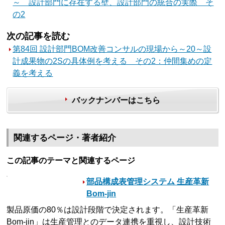
～ 設計部門に存在する壁、設計部門の統合の実際 そ
の2
次の記事を読む
第84回 設計部門BOM改善コンサルの現場から～20～設
計成果物の2Sの具体例を考える その2：仲間集めの定
義を考える
バックナンバーはこちら
関連するページ・著者紹介
この記事のテーマと関連するページ
部品構成表管理システム 生産革新
Bom-jin
製品原価の80％は設計段階で決定されます。「生産革新
Bom-jin」は生産管理とのデータ連携を重視し、設計技術