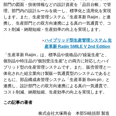
部門の図面・技術情報などの設計資産を「品目台帳」で管
理。部門内の設計ルールを統一し、標準化と流用化を実現
します。また、生産管理システム「生産革新 Raijin」と連
携し、生産部門との双方向連携による真の一気通貫で、コ
スト削減・納期短縮・生産効率の向上を実現します。
ハイブリッド型生産管理システム 生
産革新 Raijin SMILE V 2nd Edition
「生産革新 Raijin」は、標準品や規格品の“繰返生産”と、
個別品や特注品の“個別受注生産”との両方に対応したハイ
ブリッド型の生産管理システムです。また、販売管理と一
体化された組立業向け製販一気通貫型のシステムであると
ともに、部品構成表管理システム「生産革新 Bom-jin」と
連携し、設計部門との双方向連携による真の一気通貫で、
コスト削減、納期短縮、生産効率の向上を実現します。
この記事の著者
株式会社大塚商会 本部SI統括部 製造