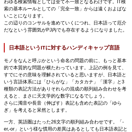
わゆる検索情報としては全て不一致となるわけです。IT検
索の基本ルールとしての「完全一致」からは遠くおよばな
いことになります。
この辺りのコンサルを進めていくにつれ、日本語って厄介
だなという雰囲気がPJ内でも存在するようになりました。
日本語というITに対するハンディキャップ言語
モノをなんと呼ぶかという命名の問題の前に、もっと基本
的で本質的な問題が横たわっています。上記の例を見て、
すでにその意味を理解されていると思いますが、日本語と
いう言語体系には「ひらがな」「カタカナ」「漢字」と3
種類の表記方法がありそれらの混成の順列組み合わせを考
えると、まさに天文学的な数字になるでしょう。
さらに濁音や長音（伸ばす）表記も含めた表記の「ゆら
ぎ」を考えると呆然とします。
一方、英語圏はたった26文字の順列組み合わせです。「-
er,-or」という様な慣用の差異はあるとしても日本語表記と