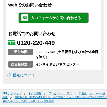
Webでのお問い合わせ
入力フォームから問い合わせる
お電話でのお問い合わせ
0120-220-449
受付時間
9:00～17:30（土日祝日および当社休業日
を除く）
総合受付窓口
インサイドビジネスセンター
卸販売について
ERPナビ トップ
トク◎情報
IT＆ビジネスコラム
製造業ニッポンの一品
熱魂
第83回 設計部門BOM改善コンサルの現場から～その19～ 設計成果物の2Sの具
体例を考える その1：品名という属性情報