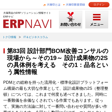
大塚IDとは
大塚ID新規登録
ログイン
大塚商会のERPソリューション情報サイト
ERPナビ
トク◎情報
IT＆ビジネスコラム
第83回 設計部門BOM改善コンサルの
現場から～その19～ 設計成果物の2S
の具体例を考える その1：品名とい
う属性情報
PDMとの総称を持った流用化・標準化設計プラットフォー
ム構築の最も大切な作業として、設計成果物の2S（整理整
頓）については、これまで何度も述べてきました。同時に
一番難儀を余儀なくされている作業でもあります。従っ
て、実施の方法論に対して一番問い合わせや質問が多い作