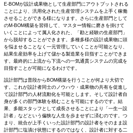
E-BOMが設計成果物として生産部門にアウトプットされる
ことにより、汎用化された生産管理システムを上手く稼働
させることができる様になります。さらに生産部門として
のM-BOM構築を習得して、マスター情報に磨きを掛けて
いくことによって属人化された、「勘と経験の生産部門」
から脱却することができます。多種多様の設計成果物に頭
を悩ませることなく一元管理していくことが可能となり、
結果生産効率を上げて儲かる製造業を目指すことができま
す。最終的に上流から下流への一気通貫システムの完成を
目指すことが可能になるわけです。
設計部門は普段からBOM構築を行うことが何より大切で
す。これが設計者同士のノウハウ・成果物の共有を促進し
て設計部門の人材流動化を可能とします。そして設計者自
身が多くの部門体験を積むことを可能にするのです。結
果、多能スタッフとして成長させることにより「一生一設
計者」などという偏狭な人生を歩ませずに済むのです。つ
まり、統合が上手くいった設計部門の設計者をそのまま設
計部門に塩漬け状態にするのではなく、設計者に対する二