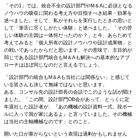
「その1」では、統合不全の設計部門やM＆Aに必須となる
ノウハウの吸収に関わる考え方や目指すべき結果・効果を
述べました。そして、私がそれらを実行したときの思いと
して「筆舌に尽くしがたい体験」と述べました。「その苦
しい体験の主因は一体何だったのか？」と今、あらためて
考えてみると「個人所有の設計ノウハウや設計成果物」と
の戦いであったからだと思います。その意味で、主目的が
同じである設計部門統合もM＆Aも解決への基本的なアプ
ローチはほぼ同じなのだと言えるでしょう。
「設計部門の統合もM＆Aも当社には関係ない」と感じて
いる皆さんも決して無縁ではないと思います。
ある、コンサル先の設計部長の会話でこのような話が聞け
ました。「この間、設計部門OB会があって、とっくに定
年退社した設計者が、『あの機械の設計資料一式、段ボー
ルに入って我が家にあるよ』と言っていました。その機械
は当社の主軸機械なのです」とのこと。
開いた口が塞がらないという表現は過剰かもしれません