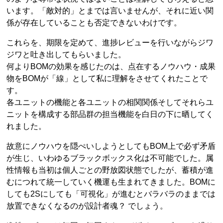
います。「敵対的」とまでは言いませんが、それに近い関
係が存在していることも否定できないわけです。
これらを、期限を定めて、進捗レビューを行いながらジワ
ジワと吐き出してもらいました。
何よりBOMの効果を感じたのは、点在するノウハウ・成果
物をBOMが「線」として私に理解をさせてくれたことで
す。
各ユニットの機能と各ユニットの相関関係そしてそれらユ
ニットを構成する部品群の担当機能を白日の下に晒してく
れました。
故意にノウハウを隠ぺいしようとしてもBOM上で必ず矛盾
が生じ、いわゆるブラックボックス化は不可能でした。属
性情報も当初は個人ごとの野放図状態でしたが、蓄積が進
むにつれて統一していく機運も生まれてきました。BOMに
しても2Sにしても「可視化」が進むとバラバラのままでは
放置できなくなるのが設計者魂？ でしょう。