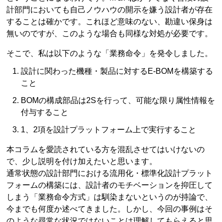
計部門においても自己ノウハウの開示を嫌う設計者が存在
することは確かです。これほど意味のない、勘違い保身は
無いのですが、このような場合も同様な対処が必要です。
そこで、私は以下のような「業務命令」を発令しました。
設計に関わった機種・製品に対するE-BOMを構築する
こと
BOMの構成部品は2Sを行って、可能な限り属性情報を
付与すること
1、2項を設計プラットフォーム上で実行すること
本コラムを愛読されている方を混乱させてはいけないの
で、少し説明を付け加えたいと思います。
通常状態の設計部門における流用化・標準化設計プラット
フォームの構築には、設計者のモチベーションを抑圧して
しまう「業務命令方式」は馴染まないというのが持論で、
今までも何度か述べてきました。しかし、今回の事例はそ
のような尋常な状況ではないことは理解してもらえると思