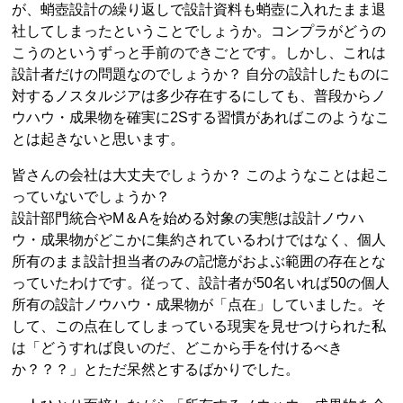
が、蛸壺設計の繰り返しで設計資料も蛸壺に入れたまま退
社してしまったということでしょうか。コンプラがどうの
こうのというずっと手前のできごとです。しかし、これは
設計者だけの問題なのでしょうか？ 自分の設計したものに
対するノスタルジアは多少存在するにしても、普段からノ
ウハウ・成果物を確実に2Sする習慣があればこのようなこ
とは起きないと思います。
皆さんの会社は大丈夫でしょうか？ このようなことは起こ
っていないでしょうか？
設計部門統合やM＆Aを始める対象の実態は設計ノウハ
ウ・成果物がどこかに集約されているわけではなく、個人
所有のまま設計担当者のみの記憶がおよぶ範囲の存在とな
っていたわけです。従って、設計者が50名いれば50の個人
所有の設計ノウハウ・成果物が「点在」していました。そ
して、この点在してしまっている現実を見せつけられた私
は「どうすれば良いのだ、どこから手を付けるべき
か？？？」とただ呆然とするばかりでした。