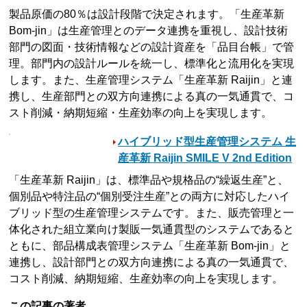
製品原価の80％は設計段階で決定されます。「生産革新
Bom-jin」は生産管理とのデータ連携を重視し、設計技術
部門の図面・技術情報などの設計資産を「品目台帳」で管
理。部門内の設計ルールを統一し、標準化と流用化を実現
します。また、生産管理システム「生産革新 Raijin」と連
携し、生産部門との双方向連携による真の一気通貫で、コ
スト削減・納期短縮・生産効率の向上を実現します。
ハイブリッド型生産管理システム 生
産革新 Raijin SMILE V 2nd Edition
「生産革新 Raijin」は、標準品や規格品の“繰返生産”と、
個別品や特注品の“個別受注生産”との両方に対応したハイ
ブリッド型の生産管理システムです。また、販売管理と一
体化された組立業向け製販一気通貫型のシステムであると
ともに、部品構成表管理システム「生産革新 Bom-jin」と
連携し、設計部門との双方向連携による真の一気通貫で、
コスト削減、納期短縮、生産効率の向上を実現します。
この記事の著者