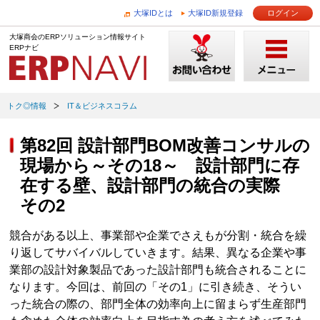
大塚IDとは
大塚ID新規登録
ログイン
大塚商会のERPソリューション情報サイト
ERPナビ
トク◎情報
IT＆ビジネスコラム
第82回 設計部門BOM改善コンサルの
現場から～その18～ 設計部門に存
在する壁、設計部門の統合の実際
その2
競合がある以上、事業部や企業でさえもが分割・統合を繰
り返してサバイバルしていきます。結果、異なる企業や事
業部の設計対象製品であった設計部門も統合されることに
なります。今回は、前回の「その1」に引き続き、そうい
った統合の際の、部門全体の効率向上に留まらず生産部門