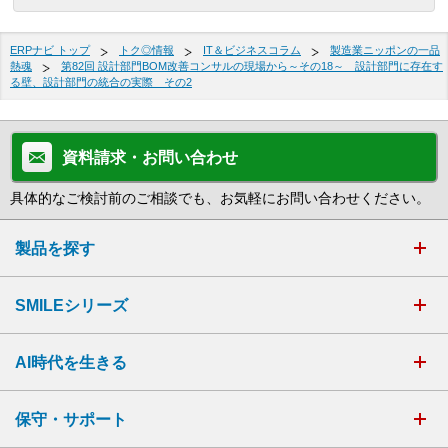
ERPナビ トップ
トク◎情報
IT＆ビジネスコラム
製造業ニッポンの一品
熱魂
第82回 設計部門BOM改善コンサルの現場から～その18～ 設計部門に存在す
る壁、設計部門の統合の実際 その2
資料請求・お問い合わせ
具体的なご検討前のご相談でも、お気軽にお問い合わせください。
製品を探す
SMILEシリーズ
AI時代を生きる
保守・サポート