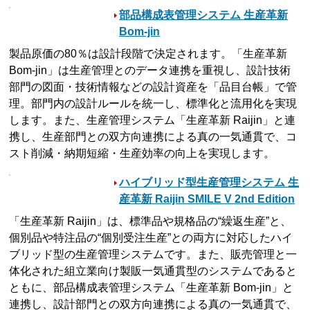
部品構成表管理システム 生産革新
Bom-jin
製品原価の80％は設計段階で決定されます。「生産革新
Bom-jin」は生産管理とのデータ連携を重視し、設計技術
部門の図面・技術情報などの設計資産を「品目台帳」で管
理。部門内の設計ルールを統一し、標準化と流用化を実現
します。また、生産管理システム「生産革新 Raijin」と連
携し、生産部門との双方向連携による真の一気通貫で、コ
スト削減・納期短縮・生産効率の向上を実現します。
ハイブリッド型生産管理システム 生
産革新 Raijin SMILE V 2nd Edition
「生産革新 Raijin」は、標準品や規格品の“繰返生産”と、
個別品や特注品の“個別受注生産”との両方に対応したハイ
ブリッド型の生産管理システムです。また、販売管理と一
体化された組立業向け製販一気通貫型のシステムであると
ともに、部品構成表管理システム「生産革新 Bom-jin」と
連携し、設計部門との双方向連携による真の一気通貫で、