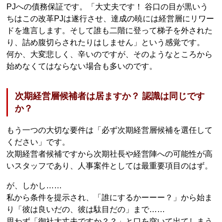
PJへの債務保証です。「大丈夫です！ 谷口の目が黒いう
ちはこの改革PJは遂行させ、達成の暁には経営層にリワー
ドを進言します。そして誰も二階に登って梯子を外された
り、詰め腹切らされたりはしません」という感覚です。
何か、大変悲しく、辛いのですが、そのようなところから
始めなくてはならない場合も多いのです。
次期経営層候補者は居ますか？ 認識は同じです
か？
もう一つの大切な要件は「必ず次期経営層候補を選任して
ください」です。
次期経営者候補ですから次期社長や経営陣への可能性が高
いスタッフであり、人事案件としては最重要項目のはず。
が、しかし……
私から条件を提示され、「誰にするかーーー？」から始ま
り「彼は良いだの、彼は駄目だの」まで……
思わず「御社大丈夫ですか？？」と口を突いて出てしまう