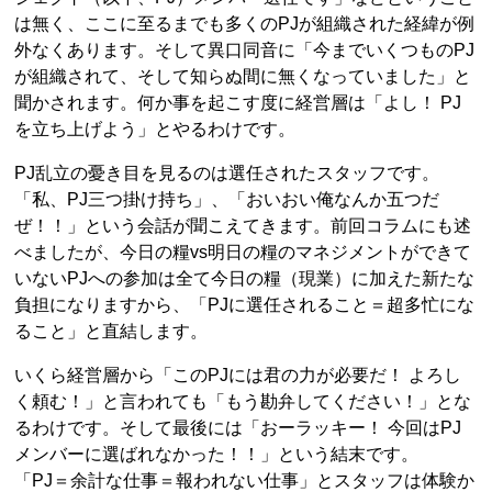
は無く、ここに至るまでも多くのPJが組織された経緯が例
外なくあります。そして異口同音に「今までいくつものPJ
が組織されて、そして知らぬ間に無くなっていました」と
聞かされます。何か事を起こす度に経営層は「よし！ PJ
を立ち上げよう」とやるわけです。
PJ乱立の憂き目を見るのは選任されたスタッフです。
「私、PJ三つ掛け持ち」、「おいおい俺なんか五つだ
ぜ！！」という会話が聞こえてきます。前回コラムにも述
べましたが、今日の糧vs明日の糧のマネジメントができて
いないPJへの参加は全て今日の糧（現業）に加えた新たな
負担になりますから、「PJに選任されること＝超多忙にな
ること」と直結します。
いくら経営層から「このPJには君の力が必要だ！ よろし
く頼む！」と言われても「もう勘弁してください！」とな
るわけです。そして最後には「おーラッキー！ 今回はPJ
メンバーに選ばれなかった！！」という結末です。
「PJ＝余計な仕事＝報われない仕事」とスタッフは体験か