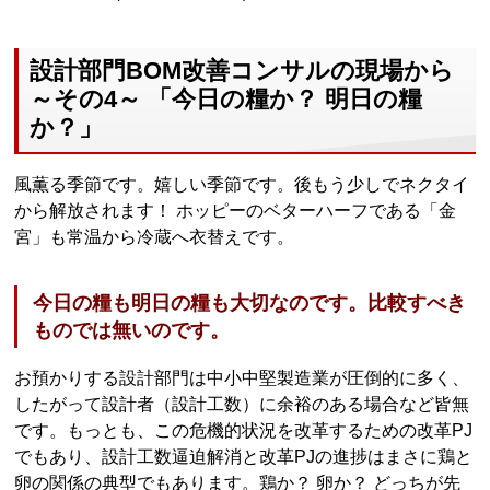
設計部門BOM改善コンサルの現場から
～その4～ 「今日の糧か？ 明日の糧
か？」
風薫る季節です。嬉しい季節です。後もう少しでネクタイ
から解放されます！ ホッピーのベターハーフである「金
宮」も常温から冷蔵へ衣替えです。
今日の糧も明日の糧も大切なのです。比較すべき
ものでは無いのです。
お預かりする設計部門は中小中堅製造業が圧倒的に多く、
したがって設計者（設計工数）に余裕のある場合など皆無
です。もっとも、この危機的状況を改革するための改革PJ
でもあり、設計工数逼迫解消と改革PJの進捗はまさに鶏と
卵の関係の典型でもあります。鶏か？ 卵か？ どっちが先