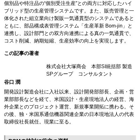
個別品や特注品の“個別受注生産”との両方に対応したハイ
ブリッド型の生産管理システムです。また、販売管理と一
体化された組立業向け製販一気通貫型のシステムであると
ともに、部品構成表管理システム「生産革新 Bom-jin」と
連携し、設計部門との双方向連携による真の一気通貫で、
コスト削減、納期短縮、生産効率の向上を実現します。
この記事の著者
株式会社大塚商会 本部SI統括部 製造
SPグループ コンサルタント
谷口 潤
開発設計製造会社に入社以来、設計開発部部長、企画・営
業部部長などを経て、米国設計・生産現地法人の経営、海
外企業とのプロジェクト運営、新規事業開拓に携わる。そ
の後、独・米国系通信機器関連企業の日本現地法人の代表
取締役社長就任。現業に至る。