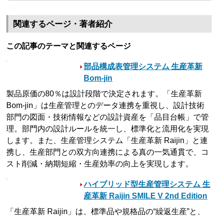
関連するページ・著者紹介
この記事のテーマと関連するページ
部品構成表管理システム 生産革新
Bom-jin
製品原価の80％は設計段階で決定されます。「生産革新
Bom-jin」は生産管理とのデータ連携を重視し、設計技術
部門の図面・技術情報などの設計資産を「品目台帳」で管
理。部門内の設計ルールを統一し、標準化と流用化を実現
します。また、生産管理システム「生産革新 Raijin」と連
携し、生産部門との双方向連携による真の一気通貫で、コ
スト削減・納期短縮・生産効率の向上を実現します。
ハイブリッド型生産管理システム 生
産革新 Raijin SMILE V 2nd Edition
「生産革新 Raijin」は、標準品や規格品の“繰返生産”と、