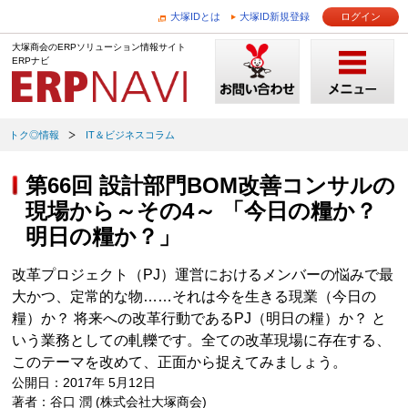
大塚IDとは
大塚ID新規登録
ログイン
大塚商会のERPソリューション情報サイト
ERPナビ
トク◎情報
IT＆ビジネスコラム
第66回 設計部門BOM改善コンサルの
現場から～その4～ 「今日の糧か？
明日の糧か？」
改革プロジェクト（PJ）運営におけるメンバーの悩みで最
大かつ、定常的な物……それは今を生きる現業（今日の
糧）か？ 将来への改革行動であるPJ（明日の糧）か？ と
いう業務としての軋轢です。全ての改革現場に存在する、
このテーマを改めて、正面から捉えてみましょう。
公開日：2017年 5月12日
著者：谷口 潤 (株式会社大塚商会)