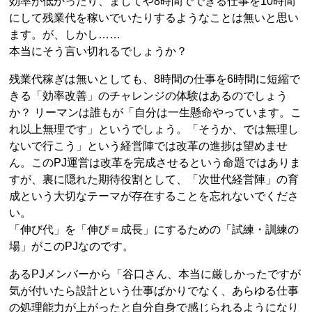
効率が低かったり、ましてや8時間でできる仕事を10時間
にして残業代を稼いでいたりするようなことは無いと思い
ます。が、しかし……
本当にそう言い切れるでしょうか？
残業代稼ぎは無いとしても、8時間の仕事を6時間に短縮で
きる「効率改善」のチャレンジの体験はあるのでしょう
か？ リーマンは誰もが「自分は一生懸命やっています。こ
れ以上無理です」というでしょう。「そうか、では無理し
ないで行こう」という経営陣では改革の進捗は望めませ
ん。このPJ運営は改革を完成させるという命題ではありま
すが、裏に隠れた期待役割として、「次世代経営陣」の育
成という大切なテーマが存在することを忘れないでくださ
い。
「伸び代」を「伸び＝成長」にするための「試練・訓練の
場」がこのPJなのです。
あるPJメンバーから「谷口さん、本当に厳しかったですが
気が付いたら設計という仕事ばかりでなく、あらゆる仕事
の処理能力が上がったと自分自身で感じられるようになり