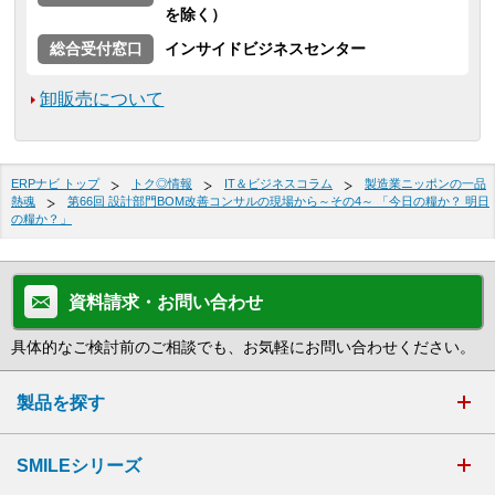
を除く）
総合受付窓口
インサイドビジネスセンター
卸販売について
ERPナビ トップ
トク◎情報
IT＆ビジネスコラム
製造業ニッポンの一品
熱魂
第66回 設計部門BOM改善コンサルの現場から～その4～ 「今日の糧か？ 明日
の糧か？」
資料請求・お問い合わせ
具体的なご検討前のご相談でも、お気軽にお問い合わせください。
製品を探す
SMILEシリーズ