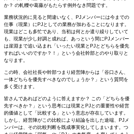
か？ の軋轢や葛藤がもたらす例外なき問題です。
業務状況的に見ると間違いなく、PJメンバーには今までの
仕事（現業）にPJとしての業務が加わることになります。
現業はどこも多忙であり、当初は何とか遣り繰りしていて
も、現業が少し好調と成れば、あっという間にPJメンバー
は崖淵まで追い込まれ「いったい現業とPJとどちらを優先
すればいいのですか？！」という会社幹部とのやり取りと
なります。
この時、会社社長や幹部つまり経営陣からは「谷口さん、
一体どちらを優先すべきなのでしょうか？」という質問を
多く受けます。
皆さんであればどのように答えますか？ この「どちらを優
先すべきか？」という思考には現業とPJとの重要性や経営
的価値として「比較する」という意志が存在しています。
しかし、経営陣がこの比較により結論を出した途端、PJメ
ンバーは、その比較判断を既成事実化してしまいます。つ