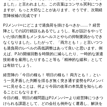
ました」と言われました。この言葉はコンサル冥利につき
ますが、もっと大切なことがあります、そうです、次期経
営陣候補の完成です！
PJメンバーにどこまで過負荷を掛けるべきか……？ 経営
陣としての試行錯誤もあるでしょうし、私が設計をやって
いた頃の無茶もメンタルヘルスとやらの抑制要因からでき
なくなりました。したがって、「両方とも！」と言いつつ
も過負荷のレベルの高低調整はあって良いと思います。例
えば、PJの開催回数を時限的に減らしたり、一時的な派遣
技術者を雇用したりすること等も「精神的な緩和」として
は有効でしょう。
経営陣の「今日の糧も！ 明日の糧も！ 両方とも！」とい
う一見矛盾した判断を揺るぎ無く突き通す姿勢をPJメンバ
ーに見せることは、何より今回の改革の本気度を知らしめ
ることにもなります。
今日の糧、明日の糧問題はPJメンバーより経営陣につきつ
けられる課題として、どの会社も例外なく遭遇し、解決を