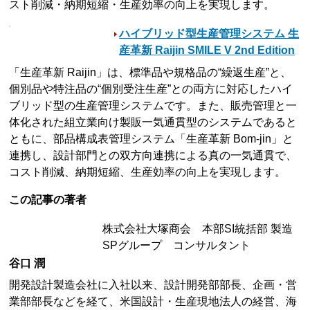
スト削減・納期短縮・生産効率の向上を実現します。
ハイブリッド型生産管理システム 生
産革新 Raijin SMILE V 2nd Edition
「生産革新 Raijin」は、標準品や規格品の“繰返生産”と、
個別品や特注品の“個別受注生産”との両方に対応したハイ
ブリッド型の生産管理システムです。また、販売管理と一
体化された組立業向け製販一気通貫型のシステムであると
ともに、部品構成表管理システム「生産革新 Bom-jin」と
連携し、設計部門との双方向連携による真の一気通貫で、
コスト削減、納期短縮、生産効率の向上を実現します。
この記事の著者
株式会社大塚商会 本部SI統括部 製造
SPグループ コンサルタント
谷口 潤
開発設計製造会社に入社以来、設計開発部部長、企画・営
業部部長などを経て、米国設計・生産現地法人の経営、海