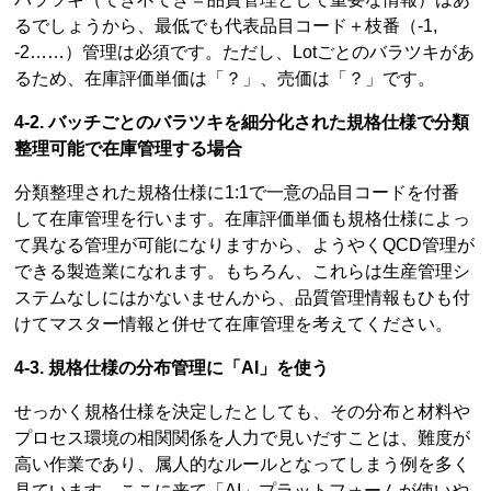
るでしょうから、最低でも代表品目コード＋枝番（-1,
-2……）管理は必須です。ただし、Lotごとのバラツキがあ
るため、在庫評価単価は「？」、売価は「？」です。
4-2. バッチごとのバラツキを細分化された規格仕様で分類
整理可能で在庫管理する場合
分類整理された規格仕様に1:1で一意の品目コードを付番
して在庫管理を行います。在庫評価単価も規格仕様によっ
て異なる管理が可能になりますから、ようやくQCD管理が
できる製造業になれます。もちろん、これらは生産管理シ
ステムなしにはかないませんから、品質管理情報もひも付
けてマスター情報と併せて在庫管理を考えてください。
4-3. 規格仕様の分布管理に「AI」を使う
せっかく規格仕様を決定したとしても、その分布と材料や
プロセス環境の相関関係を人力で見いだすことは、難度が
高い作業であり、属人的なルールとなってしまう例を多く
見ています。ここに来て「AI」プラットフォームが使いや