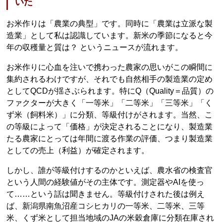
いた
お米作りは「農業の典型」です。同時に「農業は立派な製
造業」として私は認識しています。新米の季節になると今
年の収穫量と質は？ というニュースが流れます。
お米作りに心血を注いで携わった農家の思いがこの瞬間に
集約されるわけですが、それでも自然相手の製造業の定め
としてQCDが揺さぶられます。特にQ（Quality＝品質）の
ファクターが大きく「一等米」「二等米」「三等米」「く
ず米（飼料米）」に分類、等級付けがされます。当然、こ
の等級によって「価格」が決定されることになり、製造業
たる農家にとっては年間に渡る作業の評価、つまり製造業
としての売上（利益）が確定されます。
しかし、誰が等級付けするのかといえば、農水省の検査官
という人間の経験値がその主体です。測定器やAIを使っ
て……という話は聞きません。等級付けされた後は例え
ば、新潟県南魚沼産コシヒカリの一等米、二等米、三等
米、くず米として担当地域のJAの米穀倉庫に分類在庫され