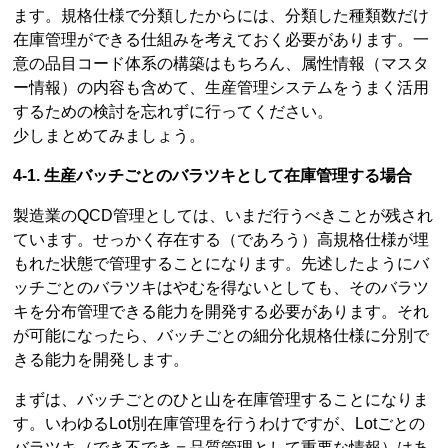
ます。規格仕様で分類したからには、分類した種類数だけ
在庫管理ができる仕組みを考えておく必要があります。一
意の品目コード体系の構築はもちろん、属性情報（マスタ
ー情報）の内容も含めて、生産管理システムをうまく活用
するための検討を忘れずに行ってください。
少しまとめてみましょう。
4-1. 生産バッチごとのバラツキとして在庫管理する場合
製造業のQCD管理としては、いまだ行うべきことが残され
ています。せっかく存在する（であろう）高規格仕様が埋
もれた状態で管理することになります。先述したようにバ
ッチごとのバラツキはやむを得ないとしても、そのバラツ
キを分布管理できる能力を開発する必要があります。それ
が可能になったら、バッチごとの細分化規格仕様に分別で
きる能力を開発します。
まずは、バッチごとのひと山を在庫管理することになりま
す。いわゆるLot別在庫管理を行うわけですが、Lotごとの
バラツキ（でき不でき＝品質管理として重要な情報）はあ