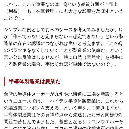
しかし、ここで重要なのは、Qという品質分類が「売上
（利益）」も「在庫管理」にも大きな影響を及ぼすという
ことです。
シンプルな例としてお米のケースを考えてみましたが、Q
が「作ってみないと定まらない＝想定できない」という製
造業の存在の認識につながれば良いと考えます。「このQ
のバラツキをなくしていくことが製造業の使命だ」という
言い分に反論はしませんが、特に自然（天然物）を相手に
する製造業の場合、事はそれほど単純ではないのです。
半導体製造業は農業だ
台湾の半導体メーカーが九州や北海道に工場を新設すると
いうニュースでは、「ハイテク半導体製造業は、これから
の製造業ニッポンを支える」という声をよく聞きますが、
半導体製造業はその発祥時点から先述したお米と同様Qの
問題で苦しんできました。基盤となるシリコンウエハーそ
のものに欠陥が存在し、プロセス過程の化学物質や純水の