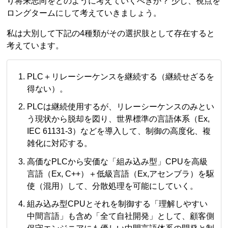
り将来志向をどのように考えていくべきか？ 少し、視点を
ロングタームにして考えていきましょう。
私は大別して下記の4種類がその選択肢として存在すると
考えています。
PLC＋リレーシーケンスを継続する（継続せざるを
得ない）。
PLCは継続使用するが、リレーシーケンスのみとい
う現状から脱却を図り、世界標準の言語体系（Ex,
IEC 61131-3）などを導入して、制御の高度化、複
雑化に対応する。
高価なPLCから安価な「組み込み型」CPUを高級
言語（Ex, C++）＋低級言語（Ex,アセンブラ）を駆
使（混用）して、分散処理を可能にしていく。
組み込み型CPUとそれを制御する「理解しやすい
中間言語」も含め「全て自社開発」として、顧客側