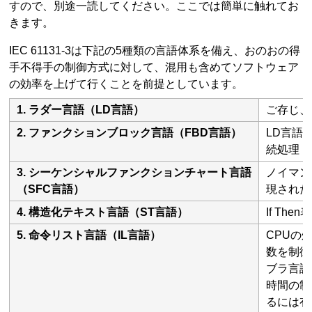
すので、別途一読してください。ここでは簡単に触れてお
きます。
IEC 61131-3は下記の5種類の言語体系を備え、おのおの得
手不得手の制御方式に対して、混用も含めてソフトウェア
の効率を上げて行くことを前提としています。
1. ラダー言語（LD言語）
ご存じ、
2. ファンクションブロック言語（FBD言語）
LD言語
続処理（
3. シーケンシャルファンクションチャート言語
ノイマン
（SFC言語）
現された
4. 構造化テキスト言語（ST言語）
If T
5. 命令リスト言語（IL言語）
CPUの
数を制御
ブラ言語
時間の制
るには有