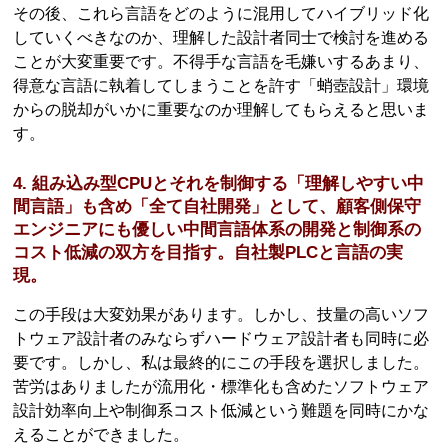
その後、これら言語をどのように混用してハイブリッド化
していくべきなのか、理解した設計者同士で検討を進める
ことが大変重要です。不得手な言語を毛嫌いするあまり、
得意な言語に執着してしまうことを許す「蛸壺設計」環境
からの脱却がいかに重要なのか理解してもらえると思いま
す。
4. 組み込み型CPUとそれを制御する「理解しやすい中
間言語」も含め「全て自社開発」として、顧客側保守
エンジニアにも優しい中間言語体系の開発と制御系の
コスト低減の双方を目指す。自社製PLCと言語の実
現。
この手段は大変効果があります。しかし、技量の高いソフ
トウェア設計者のみならずハードウェア設計者も同時に必
要です。しかし、私は最終的にこの手段を選択しました。
苦労はありましたが流用化・標準化も含めたソフトウェア
設計効率向上や制御系コスト低減という難題を同時にかな
えることができました。