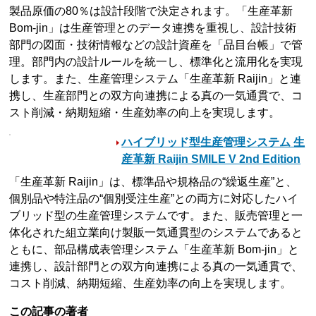
製品原価の80％は設計段階で決定されます。「生産革新
Bom-jin」は生産管理とのデータ連携を重視し、設計技術
部門の図面・技術情報などの設計資産を「品目台帳」で管
理。部門内の設計ルールを統一し、標準化と流用化を実現
します。また、生産管理システム「生産革新 Raijin」と連
携し、生産部門との双方向連携による真の一気通貫で、コ
スト削減・納期短縮・生産効率の向上を実現します。
ハイブリッド型生産管理システム 生
産革新 Raijin SMILE V 2nd Edition
「生産革新 Raijin」は、標準品や規格品の“繰返生産”と、
個別品や特注品の“個別受注生産”との両方に対応したハイ
ブリッド型の生産管理システムです。また、販売管理と一
体化された組立業向け製販一気通貫型のシステムであると
ともに、部品構成表管理システム「生産革新 Bom-jin」と
連携し、設計部門との双方向連携による真の一気通貫で、
コスト削減、納期短縮、生産効率の向上を実現します。
この記事の著者