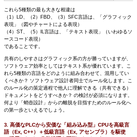
これら5種類の最も大きな相違は
（1）LD、（2）FBD、（3）SFC言語は、「グラフィック
表現」（図やチャートによる表現）
（4）ST、（5）IL言語は、「テキスト表現」（いわゆるソ
ースコード表現）
であることです。
共有のしやすさはグラフィック系の方が勝っていますが、
ソフトウェア効率としてはテキスト系が優れています。こ
れら5種類の言語をどのように組み合わせて、混用してい
くべきか？ ソフトウェア設計者同士でルール化します。こ
のルール化の策定過程で他人に理解できる（共有できる）
ドキュメントをどうすべきか？ の検討が必須になります。
何より「蛸壺設計」からの離脱を目指すためのルール化へ
の第一歩といえるでしょう。
3. 高価なPLCから安価な「組み込み型」CPUを高級言
語（Ex, C++）＋低級言語（Ex, アセンブラ）を駆使