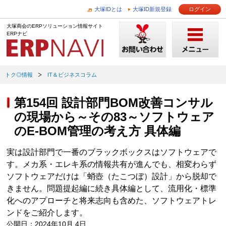
大塚IDとは
大塚ID新規登録
ログイン
大塚商会のERPソリューション情報サイト
ERPナビ
トク◎情報
IT＆ビジネスコラム
第154回 設計部門BOM改善コンサル
の現場から～その83～ソフトウェア
のE-BOM管理の考え方 具体編
実は設計部門で一番のブラックボックスはソフトウェアで
す。メカ系・エレキ系の情報共有が進んでも、相変わらず
ソフトウェアだけは「蛸壺（たこつぼ）設計」から脱却で
きません。問題提起編に続き具体編として、流用化・標準
化へのアプローチと将来志向も含めた、ソフトウェアトレ
ンドをご紹介します。
公開日：2024年10月 4日