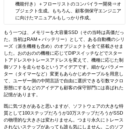
機能付き）＋フローリストのコンパイラー開発⇒オ
ブジェクト生成。もちろん、顧客側保守エンジニア
に向けたマニュアルもしっかり作成。
もう一つは、メモリーを大容量SSD（その当時は高価だっ
た。当初はRAM＋バッテリー）として、ある自動機のシリ
ーズ（派生機種も含め）のオブジェクトを全て搭載させま
した。おのおのの機種に応じてDIPスイッチなどでスター
トアドレスやトレースアドレスを変えて、機種に応じた制
御ソフトを走らせるというアイデアです。細かなパラメー
ター（タイマーなど）変更もあらかじめテーブルを用意し
て、ユーザー側の中間言語で自由に選択できる引数マクロ
形態にするなどのアイデアも顧客の保守部門には喜ばれた
記憶があります。
既に気づきがあると思いますが、ソフトウェアの大きな特
質として100ステップだろうが10万ステップだろうがSSD
の物理的な大きさは変わりません。つまり永久にトレース
されないステップがあっても誰も気にしません。このソフ