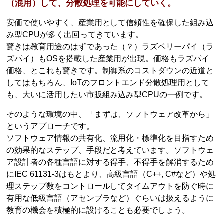
（混用）して、分散処理を可能にしていく。
安価で使いやすく、産業用として信頼性を確保した組み込
み型CPUが多く出回ってきています。
驚きは教育用途のはずであった（？）ラズベリーパイ（ラ
ズパイ）もOSを搭載した産業用が出現。価格もラズパイ
価格、とこれも驚きです。制御系のコストダウンの近道と
してはもちろん、IoTのフロントエンド分散処理用として
も、大いに活用したい市販組み込み型CPUの一例です。
そのような環境の中、「まずは、ソフトウェア改革から」
というアプローチです。
ソフトウェア情報の共有化、流用化・標準化を目指すため
の効果的なステップ、手段だと考えています。ソフトウェ
ア設計者の各種言語に対する得手、不得手を解消するため
にIEC 61131-3はもとより、高級言語（C++, C#など）や処
理ステップ数をコントロールしてタイムアウトを防ぐ時に
有用な低級言語（アセンブラなど）ぐらいは扱えるように
教育の機会を積極的に設けることも必要でしょう。