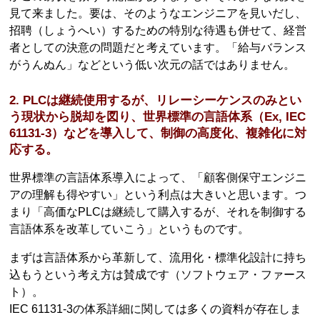
見て来ました。要は、そのようなエンジニアを見いだし、
招聘（しょうへい）するための特別な待遇も併せて、経営
者としての決意の問題だと考えています。「給与バランス
がうんぬん」などという低い次元の話ではありません。
2. PLCは継続使用するが、リレーシーケンスのみとい
う現状から脱却を図り、世界標準の言語体系（Ex, IEC
61131-3）などを導入して、制御の高度化、複雑化に対
応する。
世界標準の言語体系導入によって、「顧客側保守エンジニ
アの理解も得やすい」という利点は大きいと思います。つ
まり「高価なPLCは継続して購入するが、それを制御する
言語体系を改革していこう」というものです。
まずは言語体系から革新して、流用化・標準化設計に持ち
込もうという考え方は賛成です（ソフトウェア・ファース
ト）。
IEC 61131-3の体系詳細に関しては多くの資料が存在しま