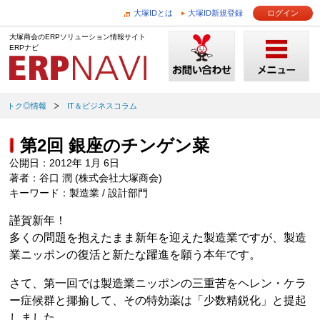
大塚IDとは
大塚ID新規登録
ログイン
大塚商会のERPソリューション情報サイト
ERPナビ
トク◎情報
IT＆ビジネスコラム
第2回 銀座のチンゲン菜
公開日：2012年 1月 6日
著者：谷口 潤 (株式会社大塚商会)
キーワード：製造業 / 設計部門
謹賀新年！
多くの問題を抱えたまま新年を迎えた製造業ですが、製造
業ニッポンの復活と新たな躍進を願う本年です。
さて、第一回では製造業ニッポンの三重苦をヘレン・ケラ
ー症候群と揶揄して、その特効薬は「少数精鋭化」と提起
しました。