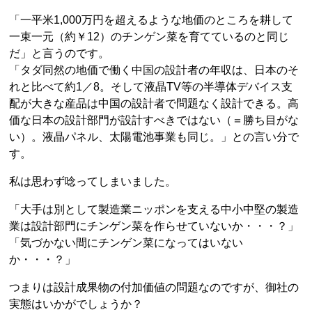
「一平米1,000万円を超えるような地価のところを耕して
一束一元（約￥12）のチンゲン菜を育てているのと同じ
だ」と言うのです。
「タダ同然の地価で働く中国の設計者の年収は、日本のそ
れと比べて約1／8。そして液晶TV等の半導体デバイス支
配が大きな産品は中国の設計者で問題なく設計できる。高
価な日本の設計部門が設計すべきではない（＝勝ち目がな
い）。液晶パネル、太陽電池事業も同じ。」との言い分で
す。
私は思わず唸ってしまいました。
「大手は別として製造業ニッポンを支える中小中堅の製造
業は設計部門にチンゲン菜を作らせていないか・・・？」
「気づかない間にチンゲン菜になってはいない
か・・・？」
つまりは設計成果物の付加価値の問題なのですが、御社の
実態はいかがでしょうか？