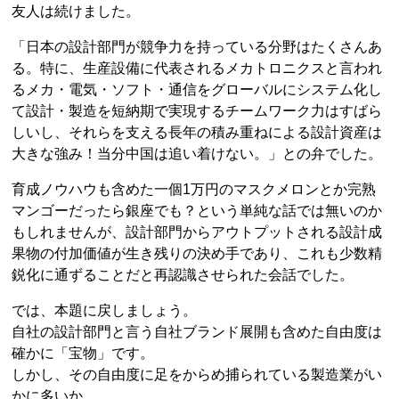
友人は続けました。
「日本の設計部門が競争力を持っている分野はたくさんあ
る。特に、生産設備に代表されるメカトロニクスと言われ
るメカ・電気・ソフト・通信をグローバルにシステム化し
て設計・製造を短納期で実現するチームワーク力はすばら
しいし、それらを支える長年の積み重ねによる設計資産は
大きな強み！当分中国は追い着けない。」との弁でした。
育成ノウハウも含めた一個1万円のマスクメロンとか完熟
マンゴーだったら銀座でも？という単純な話では無いのか
もしれませんが、設計部門からアウトプットされる設計成
果物の付加価値が生き残りの決め手であり、これも少数精
鋭化に通ずることだと再認識させられた会話でした。
では、本題に戻しましょう。
自社の設計部門と言う自社ブランド展開も含めた自由度は
確かに「宝物」です。
しかし、その自由度に足をからめ捕られている製造業がい
かに多いか。