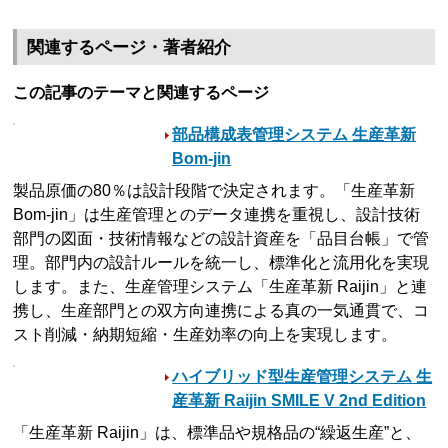
関連するページ・著者紹介
この記事のテーマと関連するページ
部品構成表管理システム 生産革新
Bom-jin
製品原価の80％は設計段階で決定されます。「生産革新
Bom-jin」は生産管理とのデータ連携を重視し、設計技術
部門の図面・技術情報などの設計資産を「品目台帳」で管
理。部門内の設計ルールを統一し、標準化と流用化を実現
します。また、生産管理システム「生産革新 Raijin」と連
携し、生産部門との双方向連携による真の一気通貫で、コ
スト削減・納期短縮・生産効率の向上を実現します。
ハイブリッド型生産管理システム 生
産革新 Raijin SMILE V 2nd Edition
「生産革新 Raijin」は、標準品や規格品の“繰返生産”と、