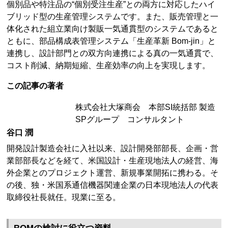
個別品や特注品の“個別受注生産”との両方に対応したハイ
ブリッド型の生産管理システムです。また、販売管理と一
体化された組立業向け製販一気通貫型のシステムであると
ともに、部品構成表管理システム「生産革新 Bom-jin」と
連携し、設計部門との双方向連携による真の一気通貫で、
コスト削減、納期短縮、生産効率の向上を実現します。
この記事の著者
株式会社大塚商会 本部SI統括部 製造
SPグループ コンサルタント
谷口 潤
開発設計製造会社に入社以来、設計開発部部長、企画・営
業部部長などを経て、米国設計・生産現地法人の経営、海
外企業とのプロジェクト運営、新規事業開拓に携わる。そ
の後、独・米国系通信機器関連企業の日本現地法人の代表
取締役社長就任。現業に至る。