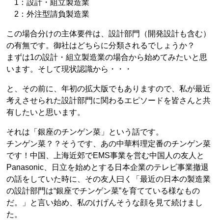
1：設計・組立製造業
2：外注型請負製造業
この場合分けの主体要件は、設計部門（開発設計も含む）
の有無です。御社はどちらに分類されるでしょうか？
まずは1の設計・組立製造業の場合から始めてみたいと思
います。そして現状認識から・・・
と、その前に、年初の拡大版でもありますので、私が最近
考えさせられた設計部門に関わるエピソードを皆さんと共
有したいと思います。
それは「銀座のチンゲン菜」という話です。
チンゲン菜？？そうです、あの中華料理定番のチンゲン菜
です！中国、上海近郊でEMS事業を営む中国人の友人と
Panasonic、日立を始めとする日本企業のテレビ事業撤退
の話をしていた時に、その友人曰く「最近の日本の製造業
の設計部門は“銀座でチンゲン菜”を育てている様なもの
だ。」と言い始め、私のけげんそうな顔を見て続けまし
た。