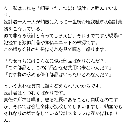
今、私はこれを「蛸壺（たこつぼ）設計」と呼んでいま
す。
設計者一人一人が蛸壺に入って一生懸命唯我独尊の設計業
務をこなしている。
似て非なる設計と言ってしまえば、それまでですが現場に
氾濫する類似部品や類似ユニットの根源です。
この様な会社の社長はそれを見て嘆き、怒ります。
「なぜうちにはこんなに似た部品ばかりなんだ？」
「この部品と、この部品がなぜ共用出来ないんだ？」
「お客様の求める保守部品はいったいどれなんだ？」
という素朴な質問に誰も答えられないからです。
設計者はうつむくばかりです。
責任の所在は嘆き、怒る社長にあることは自明なのです
が、それでは会社全体が沈没してしまいますし、蛸壺でも
それなりの努力をしている設計スタッフは浮かばれませ
ん。