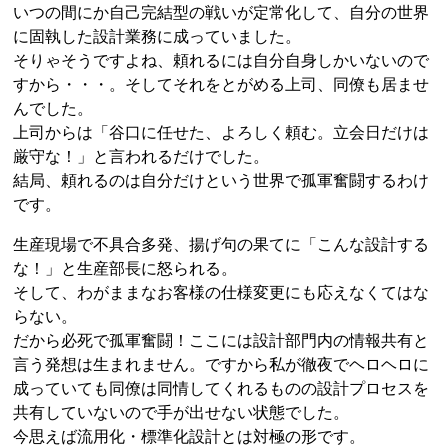
いつの間にか自己完結型の戦いが定常化して、自分の世界
に固執した設計業務に成っていました。
そりゃそうですよね、頼れるには自分自身しかいないので
すから・・・。そしてそれをとがめる上司、同僚も居ませ
んでした。
上司からは「谷口に任せた、よろしく頼む。立会日だけは
厳守な！」と言われるだけでした。
結局、頼れるのは自分だけという世界で孤軍奮闘するわけ
です。
生産現場で不具合多発、揚げ句の果てに「こんな設計する
な！」と生産部長に怒られる。
そして、わがままなお客様の仕様変更にも応えなくてはな
らない。
だから必死で孤軍奮闘！ここには設計部門内の情報共有と
言う発想は生まれません。ですから私が徹夜でヘロヘロに
成っていても同僚は同情してくれるものの設計プロセスを
共有していないので手が出せない状態でした。
今思えば流用化・標準化設計とは対極の形です。