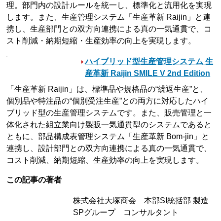
理。部門内の設計ルールを統一し、標準化と流用化を実現
します。また、生産管理システム「生産革新 Raijin」と連
携し、生産部門との双方向連携による真の一気通貫で、コ
スト削減・納期短縮・生産効率の向上を実現します。
ハイブリッド型生産管理システム 生
産革新 Raijin SMILE V 2nd Edition
「生産革新 Raijin」は、標準品や規格品の“繰返生産”と、
個別品や特注品の“個別受注生産”との両方に対応したハイ
ブリッド型の生産管理システムです。また、販売管理と一
体化された組立業向け製販一気通貫型のシステムであると
ともに、部品構成表管理システム「生産革新 Bom-jin」と
連携し、設計部門との双方向連携による真の一気通貫で、
コスト削減、納期短縮、生産効率の向上を実現します。
この記事の著者
株式会社大塚商会 本部SI統括部 製造
SPグループ コンサルタント