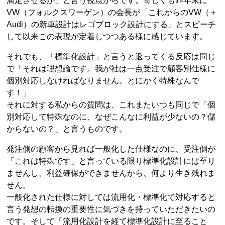
満足させるか」と言う視点からです。奇しくも昨年末に
VW（フォルクスワーゲン）の会長が「これからのVW（＋
Audi）の新車設計はレゴブロック設計にする」とスピーチ
して以来この表現が定着しつつある様に感じています。
それでも、「標準化設計」と言うと返ってくる反応は同じ
で「それは理想論です。我が社は一点受注で顧客別仕様に
個別対応しなければなりません。とにかく特殊なんで
す！」
それに対する私からの質問は、これまたいつも同じで「個
別対応して特殊なのに、なぜこんなに利益が少ないの？儲
からないの？」と言うものです。
発注側の顧客から見れば一般化した仕様なのに、受注側が
「これは特殊です」と言っている限り標準化設計には至り
ませんし、利益確保ができませんから、何より生き残れま
せん。
一般化された仕様に対しては流用化・標準化で対応すると
言う発想の転換の重要性に気づきを持っていただきたいの
です。そして「流用化設計を経て標準化設計に至ること