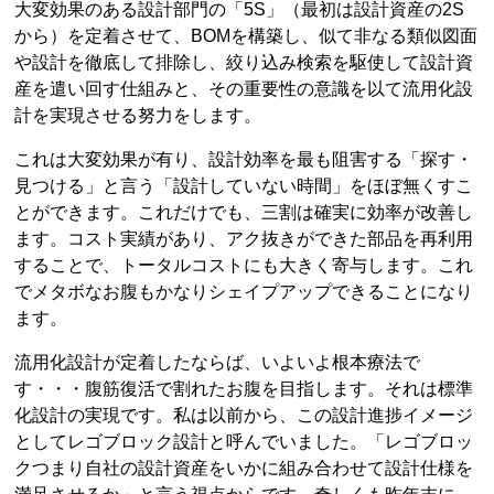
大変効果のある設計部門の「5S」（最初は設計資産の2S
から）を定着させて、BOMを構築し、似て非なる類似図面
や設計を徹底して排除し、絞り込み検索を駆使して設計資
産を遣い回す仕組みと、その重要性の意識を以て流用化設
計を実現させる努力をします。
これは大変効果が有り、設計効率を最も阻害する「探す・
見つける」と言う「設計していない時間」をほぼ無くすこ
とができます。これだけでも、三割は確実に効率が改善し
ます。コスト実績があり、アク抜きができた部品を再利用
することで、トータルコストにも大きく寄与します。これ
でメタボなお腹もかなりシェイプアップできることになり
ます。
流用化設計が定着したならば、いよいよ根本療法で
す・・・腹筋復活で割れたお腹を目指します。それは標準
化設計の実現です。私は以前から、この設計進捗イメージ
としてレゴブロック設計と呼んでいました。「レゴブロッ
クつまり自社の設計資産をいかに組み合わせて設計仕様を