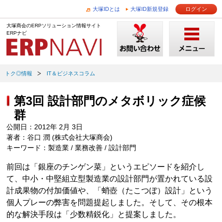
大塚IDとは
大塚ID新規登録
ログイン
大塚商会のERPソリューション情報サイト
ERPナビ
トク◎情報
IT＆ビジネスコラム
第3回 設計部門のメタボリック症候
群
公開日：2012年 2月 3日
著者：谷口 潤 (株式会社大塚商会)
キーワード：製造業 / 業務改善 / 設計部門
前回は「銀座のチンゲン菜」というエピソードを紹介し
て、中小・中堅組立型製造業の設計部門が置かれている設
計成果物の付加価値や、「蛸壺（たこつぼ）設計」という
個人プレーの弊害を問題提起しました。そして、その根本
的な解決手段は「少数精鋭化」と提案しました。