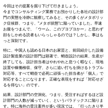
今回はその提案を掘り下げて行きましょう。
今までコンサルティング業務でお預かりした各社の設計部
門の実態を冷静に観察してみると、その多くがメタボリッ
ク症候群、つまり、”メタボ状態”に陥っていました。早速
お腹をつまんで、「ウーム、このブヨブヨかー」と思わず
顔をしかめる読者もいらっしゃるのでは？しかし、事はも
っと深刻です。
特に、中国人も認める日本のお家芸と、前回紹介した設備
設計製造業の設計部門は顕著で、蛸壺設計の結果、生産が
終了しても、設計担当者はやれやれと息つく暇なく、現地
設置や稼働検収、保守、さらに追い打ちを掛けるトラブル
対応等、すべて蛸壺で必死に頑張った担当者が「個人」で
対応することになります。正確な表現をすれば「対応せざ
るを得ない」のです。
結果、設計部門の空洞化、つまり、受注すればするほど設
計部門の人数が減っていく、というパラドックスに陥りま
す。特に海外の受注案件が多い現況では、「行ったきり半