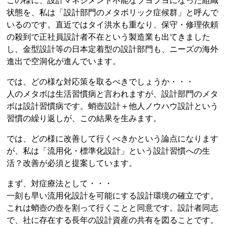
この様に、設計マネジメント不能なブヨブヨになった組織
状態を、私は「設計部門のメタボリック症候群」と呼んで
いるのです。直近ではタイ洪水も重なり、保守・修理依頼
の殺到で正社員設計者不在という製造業も出てきました
し、金型設計等の日本定着型の設計部門も、ニーズの海外
進出で空洞化が進んでいます。
では、どの様な対応策を取るべきでしょうか・・・
人のメタボは生活習慣病と言われますが、設計部門のメタ
ボは設計習慣病です。蛸壺設計＋他人ノウハウ設計という
習慣の繰り返しが、この結果を生みます。
では、どの様に改善して行くべきかという論点になります
が、私は「流用化・標準化設計」という設計習慣への生
活？改善が必須と提案しています。
まず、対症療法として・・・
一刻も早い流用化設計を可能にする設計環境の確立です。
これは蛸壺の壺を割って行くことと同意です。設計者同志
で、社に存在する長年の設計資産の共有を図ることです。