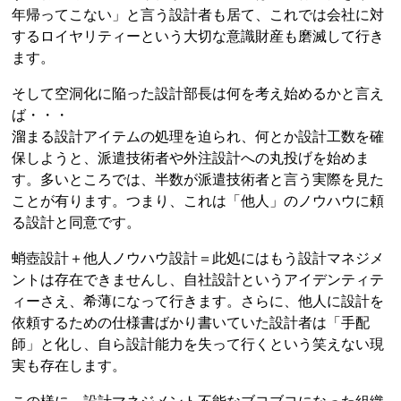
年帰ってこない」と言う設計者も居て、これでは会社に対
するロイヤリティーという大切な意識財産も磨滅して行き
ます。
そして空洞化に陥った設計部長は何を考え始めるかと言え
ば・・・
溜まる設計アイテムの処理を迫られ、何とか設計工数を確
保しようと、派遣技術者や外注設計への丸投げを始めま
す。多いところでは、半数が派遣技術者と言う実際を見た
ことが有ります。つまり、これは「他人」のノウハウに頼
る設計と同意です。
蛸壺設計＋他人ノウハウ設計＝此処にはもう設計マネジメ
ントは存在できませんし、自社設計というアイデンティテ
ィーさえ、希薄になって行きます。さらに、他人に設計を
依頼するための仕様書ばかり書いていた設計者は「手配
師」と化し、自ら設計能力を失って行くという笑えない現
実も存在します。