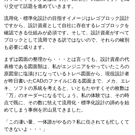
り交ぜて話題を進めていきます。
流用化・標準化設計の目指すイメージはレゴブロック設計
ですから、設計資産として自社に存在するレゴブロックを
確認できる仕組みが必須です。そして、設計資産がすべて
ブロックとして流用できる訳ではないので、それらの峻別
も必要に成ります。
まずは図面の整理から・・・とは言っても、設計資産の代
表格である図面類は、私がエンジニアをやっていたころの
原図室に塩漬けになっているトレペ図面から、現役設計者
が昨日書いたCADのファイルに在る図面まで、メカ、エレ
キ、ソフトの系統を考えると、いともたやすくその枚数は
「万」のオーダーになるでしょう。私の体験では、その時
点で既に、その数に怯えて流用化・標準化設計の諦めを始
めてしまう事例を沢山見てきました。
「この凄い量、一体誰がやるの？私に任されても忙しくて
できないよ・・・」