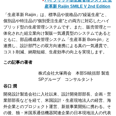
ハイブリッド型生産管理システム 生
産革新 Raijin SMILE V 2nd Edition
「生産革新 Raijin」は、標準品や規格品の“繰返生産”と、
個別品や特注品の“個別受注生産”との両方に対応したハイ
ブリッド型の生産管理システムです。また、販売管理と一
体化された組立業向け製販一気通貫型のシステムであると
ともに、部品構成表管理システム「生産革新 Bom-jin」と
連携し、設計部門との双方向連携による真の一気通貫で、
コスト削減、納期短縮、生産効率の向上を実現します。
この記事の著者
株式会社大塚商会 本部SI統括部 製造
SPグループ コンサルタント
谷口 潤
開発設計製造会社に入社以来、設計開発部部長、企画・営
業部部長などを経て、米国設計・生産現地法人の経営、海
外企業とのプロジェクト運営、新規事業開拓に携わる。そ
の後、独・米国系通信機器関連企業の日本現地法人の代表