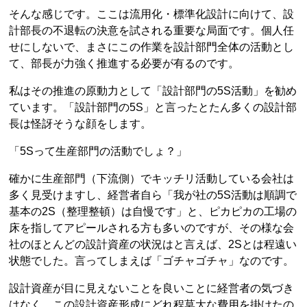
そんな感じです。ここは流用化・標準化設計に向けて、設
計部長の不退転の決意を試される重要な局面です。個人任
せにしないで、まさにこの作業を設計部門全体の活動とし
て、部長が力強く推進する必要が有るのです。
私はその推進の原動力として「設計部門の5S活動」を勧め
ています。「設計部門の5S」と言ったとたん多くの設計部
長は怪訝そうな顔をします。
「5Sって生産部門の活動でしょ？」
確かに生産部門（下流側）でキッチリ活動している会社は
多く見受けますし、経営者自ら「我が社の5S活動は順調で
基本の2S（整理整頓）は自慢です」と、ピカピカの工場の
床を指してアピールされる方も多いのですが、その様な会
社のほとんどの設計資産の状況はと言えば、2Sとは程遠い
状態でした。言ってしまえば「ゴチャゴチャ」なのです。
設計資産が目に見えないことを良いことに経営者の気づき
はなく、この設計資産形成にどれ程莫大な費用を掛けたの