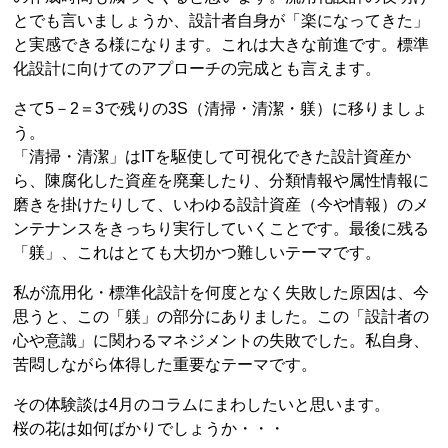
とでも言いましょうか、設計者自身が「楽になってきた」
と実感できる様になります。これは大きな前進です。標準
化設計に向けてのアプローチの完成とも言えます。
さて5－2＝3で残りの3S（清掃・清潔・躾）に移りましょ
う。
「清掃・清潔」はITを駆使して可視化できた設計資産か
ら、陳腐化した資産を廃棄したり、分類情報や属性情報に
磨きを掛けたりして、いわゆる設計資産（今や情報）のメ
ンテナンスをきっちり実行していくことです。最後に残る
「躾」、これはとても大切かつ難しいテーマです。
私が流用化・標準化設計を何度となく失敗した原因は、今
思うと、この「躾」の部分にありました。この「設計者の
心や意識」に関わるマネジメントの失敗でした。私自身、
苦悶しながら体得した重要なテーマです。
その体験談は4月のコラムにまわしたいと思います。
桜の花は如何ばかりでしょうか・・・