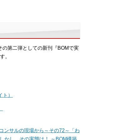
その第二弾としての新刊『BOMで実
す。
イト）
）
改善コンサルの現場から～その72～「わ
しかし、その実態は！ ～BOM構築