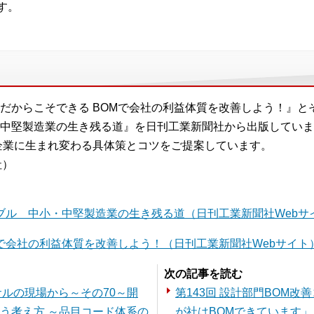
す。
だからこそできる BOMで会社の利益体質を改善しよう！』と
中堅製造業の生き残る道』を日刊工業新聞社から出版していま
企業に生まれ変わる具体策とコツをご提案しています。
社）
ブル 中小・中堅製造業の生き残る道（日刊工業新聞社Webサ
で会社の利益体質を改善しよう！（日刊工業新聞社Webサイト
次の記事を読む
サルの現場から～その70～開
第143回 設計部門BOM
う考え方 ～品目コード体系の
が社はBOMできています」