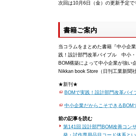
次回は10月6日（金）の更新予定で
書籍ご案内
当コラムをまとめた書籍『中小企業
践！設計部門改革バイブル 中小・
BOM構築によって中小企業が強い
Nikkan book Store（日刊工業新聞
★新刊★
BOMで実践！設計部門改革バイ
中小企業だからこそできるBOM
前の記事を読む
第141回 設計部門BOM改善コン
発・試作専用品目コード体系とい