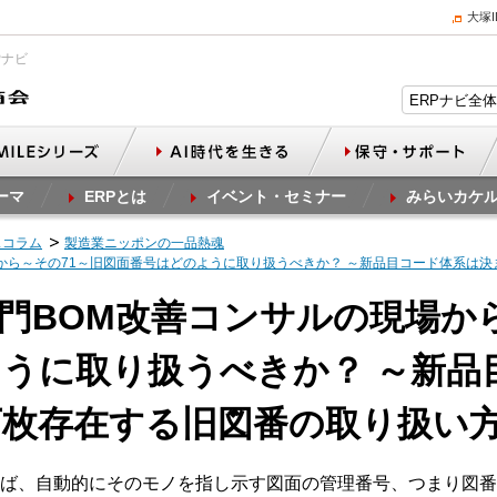
大塚
Pナビ
ーマ
ERPとは
イベント・セミナー
みらいカケ
スコラム
製造業ニッポンの一品熱魂
現場から～その71～旧図面番号はどのように取り扱うべきか？ ～新品目コード体系は
計部門BOM改善コンサルの現場か
うに取り扱うべきか？ ～新品
万枚存在する旧図番の取り扱い
ば、自動的にそのモノを指し示す図面の管理番号、つまり図番