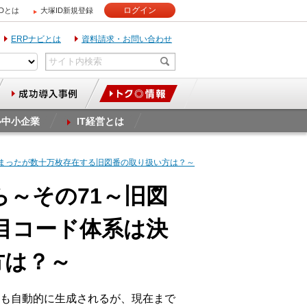
ログイン
IDとは
大塚ID新規登録
ERPナビとは
資料請求・お問い合わせ
ル中小企業
IT経営とは
決まったが数十万枚存在する旧図番の取り扱い方は？～
ら～その71～旧図
目コード体系は決
方は？～
も自動的に生成されるが、現在まで