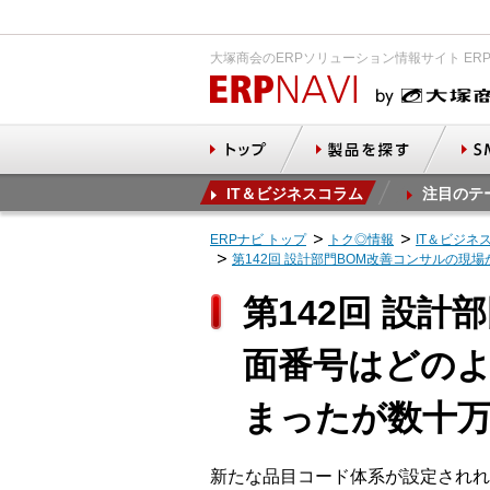
大塚商会のERPソリューション情報サイト ER
IT＆ビジネスコラム
注目のテ
ERPナビ トップ
トク◎情報
IT＆ビジネ
第142回 設計部門BOM改善コンサルの
第142回 設
面番号はどのよ
まったが数十
新たな品目コード体系が設定されれ