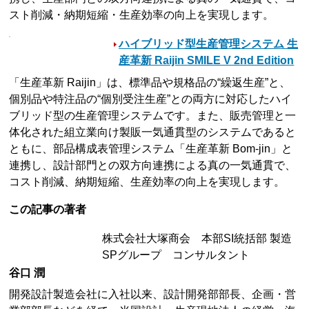
スト削減・納期短縮・生産効率の向上を実現します。
ハイブリッド型生産管理システム 生
産革新 Raijin SMILE V 2nd Edition
「生産革新 Raijin」は、標準品や規格品の“繰返生産”と、
個別品や特注品の“個別受注生産”との両方に対応したハイ
ブリッド型の生産管理システムです。また、販売管理と一
体化された組立業向け製販一気通貫型のシステムであると
ともに、部品構成表管理システム「生産革新 Bom-jin」と
連携し、設計部門との双方向連携による真の一気通貫で、
コスト削減、納期短縮、生産効率の向上を実現します。
この記事の著者
株式会社大塚商会 本部SI統括部 製造
SPグループ コンサルタント
谷口 潤
開発設計製造会社に入社以来、設計開発部部長、企画・営