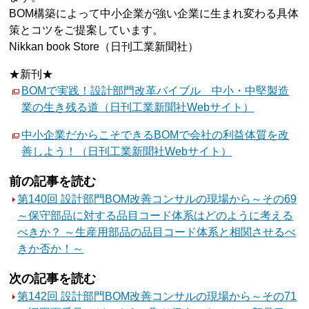
BOM構築によって中小企業が強い企業に生まれ変わる具体
策とコツをご提案しています。
Nikkan book Store（日刊工業新聞社）
★新刊★
BOMで実践！設計部門改革バイブル 中小・中堅製造
業の生き残る道（日刊工業新聞社Webサイト）
中小企業だからこそできるBOMで会社の利益体質を改
善しよう！（日刊工業新聞社Webサイト）
前の記事を読む
第140回 設計部門BOM改善コンサルの現場から～その69
～保守部品に対する品目コード体系はどのように考える
べきか？ ～生産用部品の品目コード体系と相関させるべ
きか否か！～
次の記事を読む
第142回 設計部門BOM改善コンサルの現場から～その71