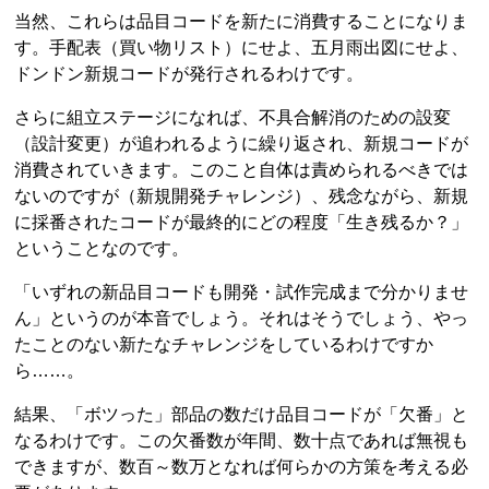
当然、これらは品目コードを新たに消費することになりま
す。手配表（買い物リスト）にせよ、五月雨出図にせよ、
ドンドン新規コードが発行されるわけです。
さらに組立ステージになれば、不具合解消のための設変
（設計変更）が追われるように繰り返され、新規コードが
消費されていきます。このこと自体は責められるべきでは
ないのですが（新規開発チャレンジ）、残念ながら、新規
に採番されたコードが最終的にどの程度「生き残るか？」
ということなのです。
「いずれの新品目コードも開発・試作完成まで分かりませ
ん」というのが本音でしょう。それはそうでしょう、やっ
たことのない新たなチャレンジをしているわけですか
ら……。
結果、「ボツった」部品の数だけ品目コードが「欠番」と
なるわけです。この欠番数が年間、数十点であれば無視も
できますが、数百～数万となれば何らかの方策を考える必