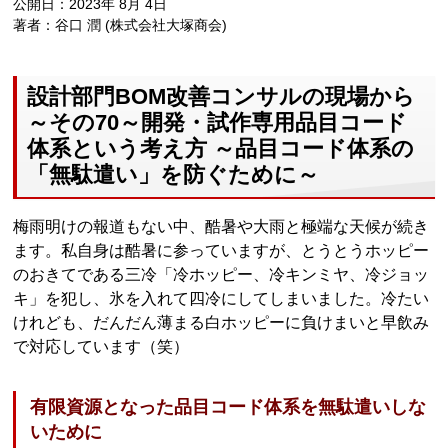
公開日：2023年 8月 4日
著者：谷口 潤 (株式会社大塚商会)
設計部門BOM改善コンサルの現場から
～その70～開発・試作専用品目コード
体系という考え方 ～品目コード体系の
「無駄遣い」を防ぐために～
梅雨明けの報道もない中、酷暑や大雨と極端な天候が続き
ます。私自身は酷暑に参っていますが、とうとうホッピー
のおきてである三冷「冷ホッピー、冷キンミヤ、冷ジョッ
キ」を犯し、氷を入れて四冷にしてしまいました。冷たい
けれども、だんだん薄まる白ホッピーに負けまいと早飲み
で対応しています（笑）
有限資源となった品目コード体系を無駄遣いしな
いために