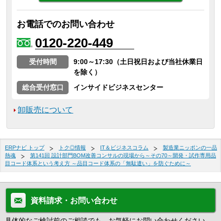
お電話でのお問い合わせ
0120-220-449
受付時間
9:00～17:30（土日祝日および当社休業日
を除く）
総合受付窓口
インサイドビジネスセンター
卸販売について
ERPナビ トップ
トク◎情報
IT＆ビジネスコラム
製造業ニッポンの一品
熱魂
第141回 設計部門BOM改善コンサルの現場から～その70～開発・試作専用品
目コード体系という考え方 ～品目コード体系の「無駄遣い」を防ぐために～
資料請求・お問い合わせ
具体的なご検討前のご相談でも、お気軽にお問い合わせください。