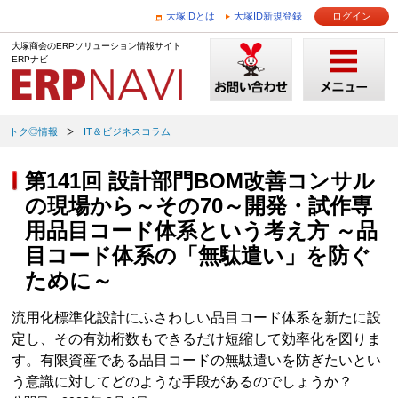
大塚IDとは
大塚ID新規登録
ログイン
大塚商会のERPソリューション情報サイト
ERPナビ
トク◎情報
IT＆ビジネスコラム
第141回 設計部門BOM改善コンサル
の現場から～その70～開発・試作専
用品目コード体系という考え方 ～品
目コード体系の「無駄遣い」を防ぐ
ために～
流用化標準化設計にふさわしい品目コード体系を新たに設
定し、その有効桁数もできるだけ短縮して効率化を図りま
す。有限資産である品目コードの無駄遣いを防ぎたいとい
う意識に対してどのような手段があるのでしょうか？