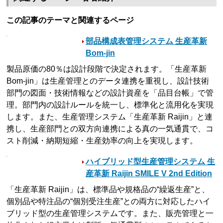
この記事のテーマと関連するページ
部品構成表管理システム 生産革新
Bom-jin
製品原価の80％は設計段階で決定されます。「生産革新
Bom-jin」は生産管理とのデータ連携を重視し、設計技術
部門の図面・技術情報などの設計資産を「品目台帳」で管
理。部門内の設計ルールを統一し、標準化と流用化を実現
します。また、生産管理システム「生産革新 Raijin」と連
携し、生産部門との双方向連携による真の一気通貫で、コ
スト削減・納期短縮・生産効率の向上を実現します。
ハイブリッド型生産管理システム 生
産革新 Raijin SMILE V 2nd Edition
「生産革新 Raijin」は、標準品や規格品の“繰返生産”と、
個別品や特注品の“個別受注生産”との両方に対応したハイ
ブリッド型の生産管理システムです。また、販売管理と一