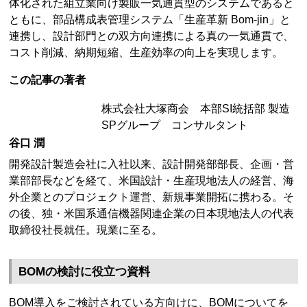
体化された組立業向け製販一気通貫型のシステムであると
ともに、部品構成表管理システム「生産革新 Bom-jin」と
連携し、設計部門との双方向連携による真の一気通貫で、
コスト削減、納期短縮、生産効率の向上を実現します。
この記事の著者
株式会社大塚商会 本部SI統括部 製造
SPグループ コンサルタント
谷口 潤
開発設計製造会社に入社以来、設計開発部部長、企画・営
業部部長などを経て、米国設計・生産現地法人の経営、海
外企業とのプロジェクト運営、新規事業開拓に携わる。そ
の後、独・米国系通信機器関連企業の日本現地法人の代表
取締役社長就任。現業に至る。
BOMの検討に役立つ資料
BOM導入をご検討されている方向けに、BOMについてを