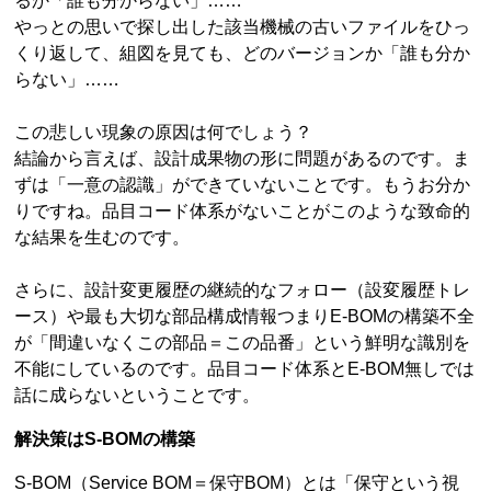
るか「誰も分からない」……
やっとの思いで探し出した該当機械の古いファイルをひっ
くり返して、組図を見ても、どのバージョンか「誰も分か
らない」……
この悲しい現象の原因は何でしょう？
結論から言えば、設計成果物の形に問題があるのです。ま
ずは「一意の認識」ができていないことです。もうお分か
りですね。品目コード体系がないことがこのような致命的
な結果を生むのです。
さらに、設計変更履歴の継続的なフォロー（設変履歴トレ
ース）や最も大切な部品構成情報つまりE-BOMの構築不全
が「間違いなくこの部品＝この品番」という鮮明な識別を
不能にしているのです。品目コード体系とE-BOM無しでは
話に成らないということです。
解決策はS-BOMの構築
S-BOM（Service BOM＝保守BOM）とは「保守という視