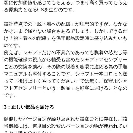
客に付加価値を感じてもらえる、つまり高く買ってもらえ
る原動力となるCSを生むのです。
設計時点での「脱・着への配慮」が理想的ですが、なかな
かそこまで届かない場合もあるでしょう。しかしできるだ
け「脱・着への配慮」を保守部品設定時に盛り込みたいも
のです。
例えば、シャフトだけの不具合であっても脱着や芯だし等
の機能確保の視点から軸受も含めたシャフトアセンブリー
ごとの交換を薦め、その際の脱着を容易に進める為の手順
マニュアルも添付することです。シャフト一本ゴロっと送
って「後は上手くやってください」では無く、保守用シャ
フトアセンブリーという「製品」を顧客に届けることなの
です。
3：正しい部品を届ける
類似したバージョンが繰り返された設変ごとに存在し、該
当機械には、何度目の設変のバージョンの物が使われてい