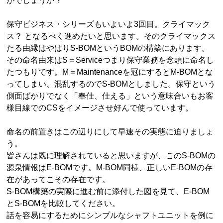
がでしょうか？
保守ビジネス・シリーズもいよいよ3回目。クライマック
ス？ となるべく進めたいと思います。そのクライマックス
たる由縁はやはりS-BOMというBOMの構築にあります。
その命名由来はS＝Serviceつまり保守業務を念頭に命名し
たつもりです。M＝Maintenanceを冠にするとM-BOMとな
ってしまい、混乱するのでS-BOMとしました。保守という
側面ばかりでなく「奉仕、仕える」という意味合いもお客
様目線でのCSをイメージさせ好んで使っています。
命名の前置きはこの辺りにして早速その実態に迫りましょ
う。
皆さんは既に理解されていると思いますが、このS-BOMの
源泉情報はE-BOMです。M-BOM同様、正しいE-BOMの存
在があってこその存在です。
S-BOM構築の実際に進む前に添付した図を見て、E-BOM
とS-BOMを比較してください。
話を容易にするためにシンプルなシャフトユニットを例に