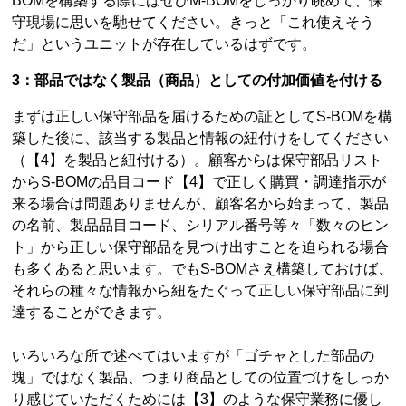
BOMを構築する際にはぜひM-BOMをしっかり眺めて、保
守現場に思いを馳せてください。きっと「これ使えそう
だ」というユニットが存在しているはずです。
3：部品ではなく製品（商品）としての付加価値を付ける
まずは正しい保守部品を届けるための証としてS-BOMを構
築した後に、該当する製品と情報の紐付けをしてください
（【4】を製品と紐付ける）。顧客からは保守部品リスト
からS-BOMの品目コード【4】で正しく購買・調達指示が
来る場合は問題ありませんが、顧客名から始まって、製品
の名前、製品品目コード、シリアル番号等々「数々のヒン
ト」から正しい保守部品を見つけ出すことを迫られる場合
も多くあると思います。でもS-BOMさえ構築しておけば、
それらの種々な情報から紐をたぐって正しい保守部品に到
達することができます。
いろいろな所で述べてはいますが「ゴチャとした部品の
塊」ではなく製品、つまり商品としての位置づけをしっか
り感じていただくためには【3】のような保守業務に優し