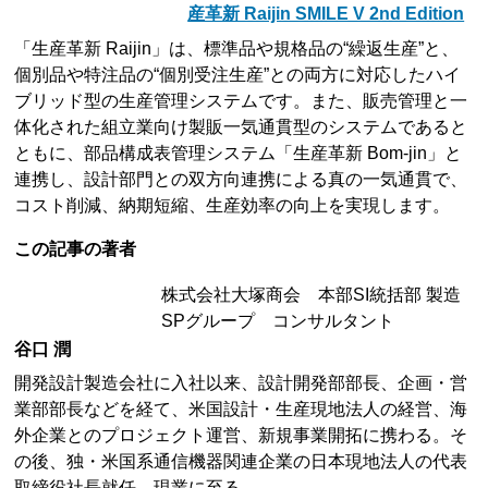
産革新 Raijin SMILE V 2nd Edition
「生産革新 Raijin」は、標準品や規格品の“繰返生産”と、
個別品や特注品の“個別受注生産”との両方に対応したハイ
ブリッド型の生産管理システムです。また、販売管理と一
体化された組立業向け製販一気通貫型のシステムであると
ともに、部品構成表管理システム「生産革新 Bom-jin」と
連携し、設計部門との双方向連携による真の一気通貫で、
コスト削減、納期短縮、生産効率の向上を実現します。
この記事の著者
株式会社大塚商会 本部SI統括部 製造
SPグループ コンサルタント
谷口 潤
開発設計製造会社に入社以来、設計開発部部長、企画・営
業部部長などを経て、米国設計・生産現地法人の経営、海
外企業とのプロジェクト運営、新規事業開拓に携わる。そ
の後、独・米国系通信機器関連企業の日本現地法人の代表
取締役社長就任。現業に至る。