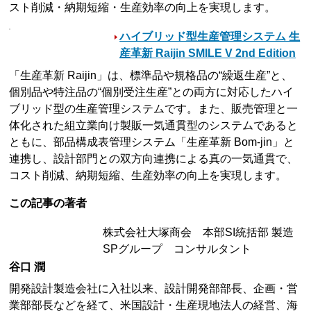
スト削減・納期短縮・生産効率の向上を実現します。
ハイブリッド型生産管理システム 生
産革新 Raijin SMILE V 2nd Edition
「生産革新 Raijin」は、標準品や規格品の“繰返生産”と、
個別品や特注品の“個別受注生産”との両方に対応したハイ
ブリッド型の生産管理システムです。また、販売管理と一
体化された組立業向け製販一気通貫型のシステムであると
ともに、部品構成表管理システム「生産革新 Bom-jin」と
連携し、設計部門との双方向連携による真の一気通貫で、
コスト削減、納期短縮、生産効率の向上を実現します。
この記事の著者
株式会社大塚商会 本部SI統括部 製造
SPグループ コンサルタント
谷口 潤
開発設計製造会社に入社以来、設計開発部部長、企画・営
業部部長などを経て、米国設計・生産現地法人の経営、海