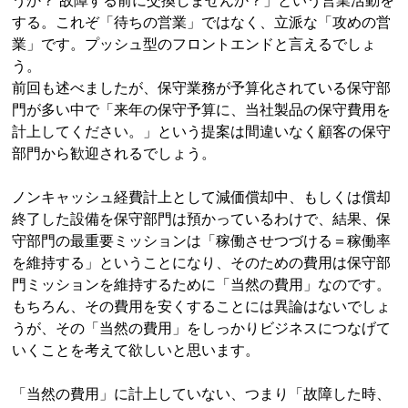
うか？ 故障する前に交換しませんか？」という営業活動を
する。これぞ「待ちの営業」ではなく、立派な「攻めの営
業」です。プッシュ型のフロントエンドと言えるでしょ
う。
前回も述べましたが、保守業務が予算化されている保守部
門が多い中で「来年の保守予算に、当社製品の保守費用を
計上してください。」という提案は間違いなく顧客の保守
部門から歓迎されるでしょう。
ノンキャッシュ経費計上として減価償却中、もしくは償却
終了した設備を保守部門は預かっているわけで、結果、保
守部門の最重要ミッションは「稼働させつづける＝稼働率
を維持する」ということになり、そのための費用は保守部
門ミッションを維持するために「当然の費用」なのです。
もちろん、その費用を安くすることには異論はないでしょ
うが、その「当然の費用」をしっかりビジネスにつなげて
いくことを考えて欲しいと思います。
「当然の費用」に計上していない、つまり「故障した時、