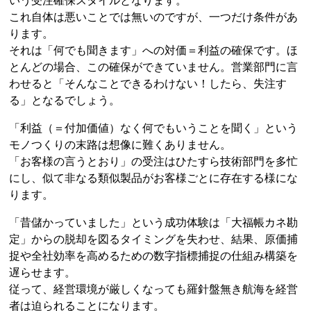
いう受注確保スタイルとなります。
これ自体は悪いことでは無いのですが、一つだけ条件があ
ります。
それは「何でも聞きます」への対価＝利益の確保です。ほ
とんどの場合、この確保ができていません。営業部門に言
わせると「そんなことできるわけない！したら、失注す
る」となるでしょう。
「利益（＝付加価値）なく何でもいうことを聞く」という
モノつくりの末路は想像に難くありません。
「お客様の言うとおり」の受注はひたすら技術部門を多忙
にし、似て非なる類似製品がお客様ごとに存在する様にな
ります。
「昔儲かっていました」という成功体験は「大福帳カネ勘
定」からの脱却を図るタイミングを失わせ、結果、原価捕
捉や全社効率を高めるための数字指標捕捉の仕組み構築を
遅らせます。
従って、経営環境が厳しくなっても羅針盤無き航海を経営
者は迫られることになります。