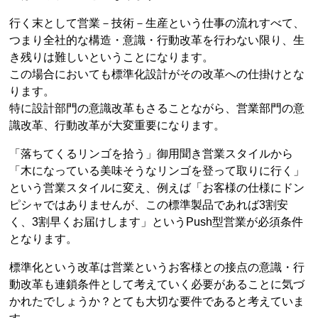
行く末として営業－技術－生産という仕事の流れすべて、
つまり全社的な構造・意識・行動改革を行わない限り、生
き残りは難しいということになります。
この場合においても標準化設計がその改革への仕掛けとな
ります。
特に設計部門の意識改革もさることながら、営業部門の意
識改革、行動改革が大変重要になります。
「落ちてくるリンゴを拾う」御用聞き営業スタイルから
「木になっている美味そうなリンゴを登って取りに行く」
という営業スタイルに変え、例えば「お客様の仕様にドン
ピシャではありませんが、この標準製品であれば3割安
く、3割早くお届けします」というPush型営業が必須条件
となります。
標準化という改革は営業というお客様との接点の意識・行
動改革も連鎖条件として考えていく必要があることに気づ
かれたでしょうか？とても大切な要件であると考えていま