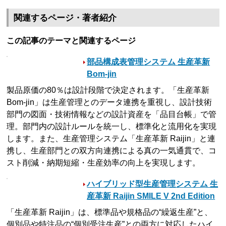
関連するページ・著者紹介
この記事のテーマと関連するページ
部品構成表管理システム 生産革新
Bom-jin
製品原価の80％は設計段階で決定されます。「生産革新
Bom-jin」は生産管理とのデータ連携を重視し、設計技術
部門の図面・技術情報などの設計資産を「品目台帳」で管
理。部門内の設計ルールを統一し、標準化と流用化を実現
します。また、生産管理システム「生産革新 Raijin」と連
携し、生産部門との双方向連携による真の一気通貫で、コ
スト削減・納期短縮・生産効率の向上を実現します。
ハイブリッド型生産管理システム 生
産革新 Raijin SMILE V 2nd Edition
「生産革新 Raijin」は、標準品や規格品の“繰返生産”と、
個別品や特注品の“個別受注生産”との両方に対応したハイ