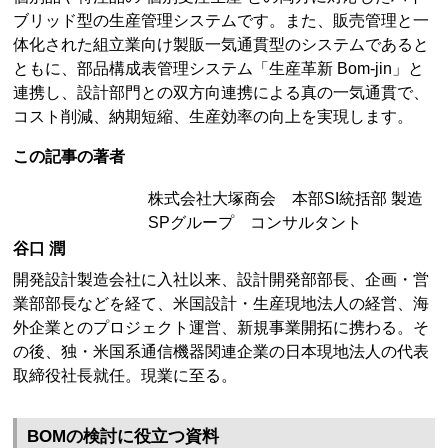
ブリッド型の生産管理システムです。また、販売管理と一
体化された組立業向け製販一気通貫型のシステムであると
ともに、部品構成表管理システム「生産革新 Bom-jin」と
連携し、設計部門との双方向連携による真の一気通貫で、
コスト削減、納期短縮、生産効率の向上を実現します。
この記事の著者
株式会社大塚商会 本部SI統括部 製造
SPグループ コンサルタント
谷口 潤
開発設計製造会社に入社以来、設計開発部部長、企画・営
業部部長などを経て、米国設計・生産現地法人の経営、海
外企業とのプロジェクト運営、新規事業開拓に携わる。そ
の後、独・米国系通信機器関連企業の日本現地法人の代表
取締役社長就任。現業に至る。
BOMの検討に役立つ資料