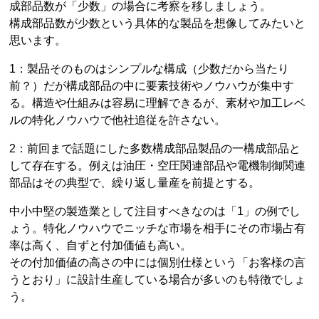
成部品数が「少数」の場合に考察を移しましょう。
構成部品数が少数という具体的な製品を想像してみたいと
思います。
1：製品そのものはシンプルな構成（少数だから当たり
前？）だが構成部品の中に要素技術やノウハウが集中す
る。構造や仕組みは容易に理解できるが、素材や加工レベ
ルの特化ノウハウで他社追従を許さない。
2：前回まで話題にした多数構成部品製品の一構成部品と
して存在する。例えは油圧・空圧関連部品や電機制御関連
部品はその典型で、繰り返し量産を前提とする。
中小中堅の製造業として注目すべきなのは「1」の例でし
ょう。特化ノウハウでニッチな市場を相手にその市場占有
率は高く、自ずと付加価値も高い。
その付加価値の高さの中には個別仕様という「お客様の言
うとおり」に設計生産している場合が多いのも特徴でしょ
う。