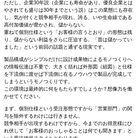
ただし、企業30年説（企業にも寿命があり、優良企業とは
やされても盛りは30年までという説）はこの業態にも存在
し、気が付くと競争相手が現れ、誇る、いや生命線である
高付加価値が脅かされ、儲からない。
重ねて個別仕様という「お客様の言うとおり」の形態は残
り、儲からない利益をさらに圧迫する。「昔は儲かってい
ました」という前回の話題と通ずる現実です。
製品構成がシンプルだけに設計成果物によるモノつくりへ
の情報伝達は不要で、大きく括れば外形図（組図）と仕様
を下流側に渡せば下流側に在るノウハウで製品が完成して
しまうというモノつくりです。
この環境は最終的に何をもたらすでしょうか？想像力を働
かせてください。
まず、個別仕様という受注形態ですから「営業部門」の関
与を除外するわけには行きません。
競争相手が出現するわけですから、今までのお得意様にひ
れ伏して「お客様のおっしゃることは何でも聞きます」と