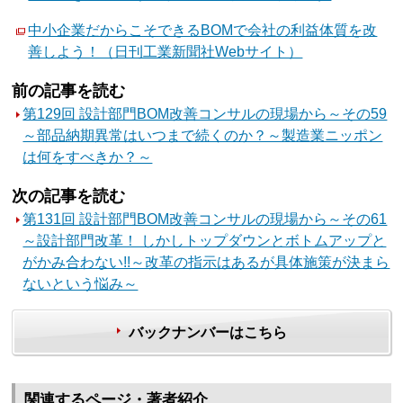
中小企業だからこそできるBOMで会社の利益体質を改
善しよう！（日刊工業新聞社Webサイト）
前の記事を読む
第129回 設計部門BOM改善コンサルの現場から～その59
～部品納期異常はいつまで続くのか？～製造業ニッポン
は何をすべきか？～
次の記事を読む
第131回 設計部門BOM改善コンサルの現場から～その61
～設計部門改革！ しかしトップダウンとボトムアップと
がかみ合わない!!～改革の指示はあるが具体施策が決まら
ないという悩み～
バックナンバーはこちら
関連するページ・著者紹介