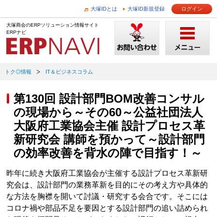
大塚IDとは
大塚ID新規登録
ログイン
大塚商会のERPソリューション情報サイト
ERPナビ
トク◎情報
IT＆ビジネスコラム
第130回 設計部門BOM改善コンサル
の現場から～その60～公益社団法人
大阪府工業協会主催 設計プロセス革
新研究会 講師を預かって～設計部門
の効率改善を背水の陣で目指す！～
昨年に続き大阪府工業協会が主催する設計プロセス革新研
究会は、設計部門の業務革新を目的にその考え方や具体的
な方法を胸襟を開いて討議・研究する会合です。そこには
コロナ禍や部品不足を要因とする設計部門の追い詰められ