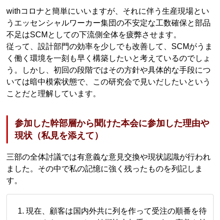
withコロナと簡単にいいますが、それに伴う生産現場とい
うエッセンシャルワーカー集団の不安定な工数確保と部品
不足はSCMとしての下流側全体を疲弊させます。
従って、設計部門の効率を少しでも改善して、SCMがうま
く働く環境を一刻も早く構築したいと考えているのでしょ
う。しかし、初回の段階ではその方針や具体的な手段につ
いては暗中模索状態で、この研究会で見いだしたいという
ことだと理解しています。
参加した幹部層から聞けた本会に参加した理由や
現状（私見を添えて）
三部の全体討議では有意義な意見交換や現状認識が行われ
ました。その中で私の記憶に強く残ったものを列記しま
す。
現在、顧客は国内外共に列を作って受注の順番を待