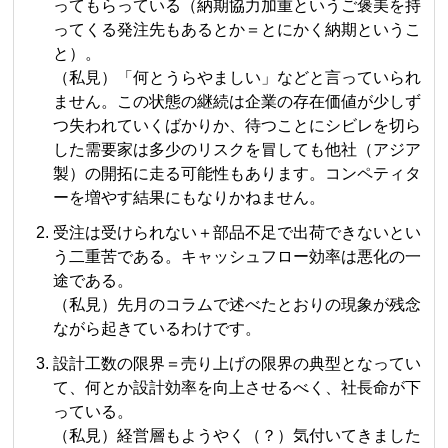
ってもらっている（納期協力加重というご褒美を持
ってくる発注先もあるとか＝とにかく納期というこ
と）。
（私見）「何とうらやましい」などと言っていられ
ません。この状態の継続は企業の存在価値が少しず
つ失われていくばかりか、待つことにシビレを切ら
した需要家は多少のリスクを冒しても他社（アジア
製）の開拓に走る可能性もあります。コンペティタ
ーを増やす結果にもなりかねません。
受注は受けられない＋部品不足で出荷できないとい
う二重苦である。キャッシュフロー効率は悪化の一
途である。
（私見）先月のコラムで述べたとおりの現象が残念
ながら起きているわけです。
設計工数の限界＝売り上げの限界の典型となってい
て、何とか設計効率を向上させるべく、社長命が下
っている。
（私見）経営層もようやく（？）気付いてきました