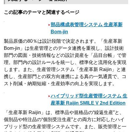
この記事のテーマと関連するページ
部品構成表管理システム 生産革新
Bom-jin
製品原価の80％は設計段階で決定されます。「生産革新
Bom-jin」は生産管理とのデータ連携を重視し、設計技術
部門の図面・技術情報などの設計資産を「品目台帳」で管
理。部門内の設計ルールを統一し、標準化と流用化を実現
します。また、生産管理システム「生産革新 Raijin」と連
携し、生産部門との双方向連携による真の一気通貫で、コ
スト削減・納期短縮・生産効率の向上を実現します。
ハイブリッド型生産管理システム 生
産革新 Raijin SMILE V 2nd Edition
「生産革新 Raijin」は、標準品や規格品の“繰返生産”と、
個別品や特注品の“個別受注生産”との両方に対応したハイ
ブリッド型の生産管理システムです。また、販売管理と一