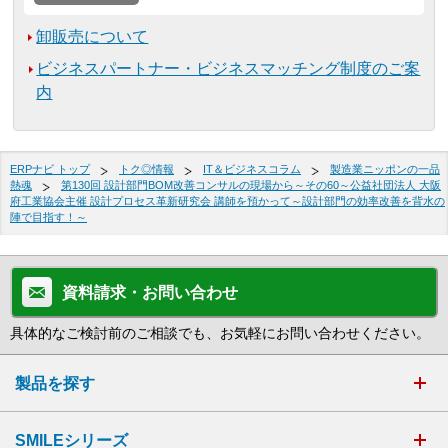
卸販売について
ビジネスパートナー・ビジネスマッチング制度のご案
内
ERPナビ トップ
トク◎情報
IT＆ビジネスコラム
製造業ニッポンの一品
熱魂
第130回 設計部門BOM改善コンサルの現場から～その60～公益社団法人 大阪
府工業協会主催 設計プロセス革新研究会 講師を預かって～設計部門の効率改善を背水の
陣で目指す！～
資料請求・お問い合わせ
具体的なご検討前のご相談でも、お気軽にお問い合わせください。
製品を探す
SMILEシリーズ