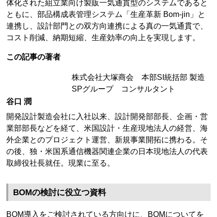
体化された組立業向け製販一気通貫型のシステムであると
ともに、部品構成表管理システム「生産革新 Bom-jin」と
連携し、設計部門との双方向連携による真の一気通貫で、
コスト削減、納期短縮、生産効率の向上を実現します。
この記事の著者
株式会社大塚商会 本部SI統括部 製造
SPグループ コンサルタント
谷口 潤
開発設計製造会社に入社以来、設計開発部部長、企画・営
業部部長などを経て、米国設計・生産現地法人の経営、海
外企業とのプロジェクト運営、新規事業開拓に携わる。そ
の後、独・米国系通信機器関連企業の日本現地法人の代表
取締役社長就任。現業に至る。
BOMの検討に役立つ資料
BOM導入をご検討されている方向けに、BOMについてを