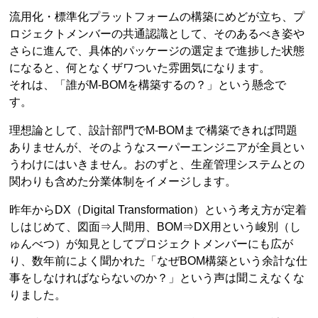
流用化・標準化プラットフォームの構築にめどが立ち、プ
ロジェクトメンバーの共通認識として、そのあるべき姿や
さらに進んで、具体的パッケージの選定まで進捗した状態
になると、何となくザワついた雰囲気になります。
それは、「誰がM-BOMを構築するの？」という懸念で
す。
理想論として、設計部門でM-BOMまで構築できれば問題
ありませんが、そのようなスーパーエンジニアが全員とい
うわけにはいきません。おのずと、生産管理システムとの
関わりも含めた分業体制をイメージします。
昨年からDX（Digital Transformation）という考え方が定着
しはじめて、図面⇒人間用、BOM⇒DX用という峻別（し
ゅんべつ）が知見としてプロジェクトメンバーにも広が
り、数年前によく聞かれた「なぜBOM構築という余計な仕
事をしなければならないのか？」という声は聞こえなくな
りました。