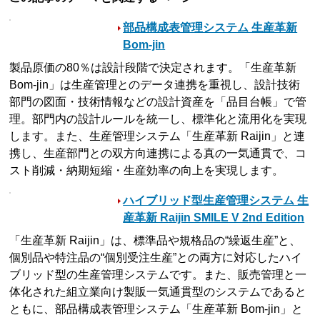
部品構成表管理システム 生産革新
Bom-jin
製品原価の80％は設計段階で決定されます。「生産革新
Bom-jin」は生産管理とのデータ連携を重視し、設計技術
部門の図面・技術情報などの設計資産を「品目台帳」で管
理。部門内の設計ルールを統一し、標準化と流用化を実現
します。また、生産管理システム「生産革新 Raijin」と連
携し、生産部門との双方向連携による真の一気通貫で、コ
スト削減・納期短縮・生産効率の向上を実現します。
ハイブリッド型生産管理システム 生
産革新 Raijin SMILE V 2nd Edition
「生産革新 Raijin」は、標準品や規格品の“繰返生産”と、
個別品や特注品の“個別受注生産”との両方に対応したハイ
ブリッド型の生産管理システムです。また、販売管理と一
体化された組立業向け製販一気通貫型のシステムであると
ともに、部品構成表管理システム「生産革新 Bom-jin」と