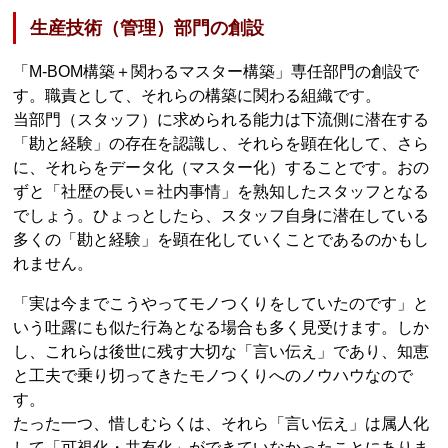
生産技術（管理）部門の創設
「M-BOM構築＋関わるマスター構築」専任部門の創設で
す。職責として、それらの構築に関わる組織です。
当部門（スタッフ）に求められる能力は下流側に潜在する
「勘と経験」の存在を認識し、それらを顕在化して、さら
に、それらをデータ化（マスター化）することです。おの
ずと「社歴の長い＝社内事情」を熟知したスタッフとなる
でしょう。ひょっとしたら、スタッフ自身に潜在している
多くの「勘と経験」を顕在化していくことであるのかもし
れません。
「実は今までこうやってモノつくりをしていたのです」と
いう吐露にも似た行為となる場合も多く見受けます。しか
し、これらは後世に残す大切な「言い伝え」であり、知恵
と工夫で乗り切ってきたモノつくりへのノウハウなので
す。
たった一つ、惜しむらくは、それら「言い伝え」は属人化
して「可視化・共有化」ができていなかったことにありま