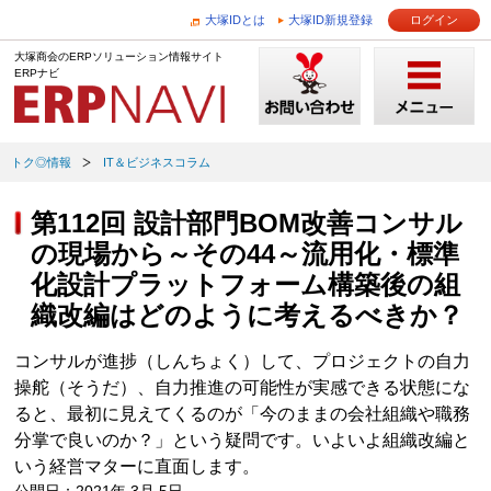
大塚IDとは
大塚ID新規登録
ログイン
大塚商会のERPソリューション情報サイト
ERPナビ
トク◎情報
IT＆ビジネスコラム
第112回 設計部門BOM改善コンサル
の現場から～その44～流用化・標準
化設計プラットフォーム構築後の組
織改編はどのように考えるべきか？
コンサルが進捗（しんちょく）して、プロジェクトの自力
操舵（そうだ）、自力推進の可能性が実感できる状態にな
ると、最初に見えてくるのが「今のままの会社組織や職務
分掌で良いのか？」という疑問です。いよいよ組織改編と
いう経営マターに直面します。