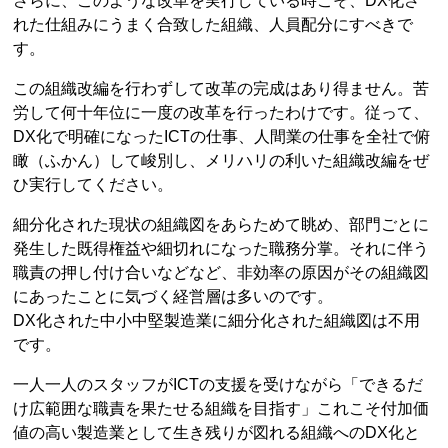
さらに、このような改革を実行している時こそ、DX化さ
れた仕組みにうまく合致した組織、人員配分にすべきで
す。
この組織改編を行わずして改革の完成はあり得ません。苦
労して何十年位に一度の改革を行ったわけです。従って、
DX化で明確になったICTの仕事、人間業の仕事を全社で俯
瞰（ふかん）して峻別し、メリハリの利いた組織改編をぜ
ひ実行してください。
細分化された現状の組織図をあらためて眺め、部門ごとに
発生した既得権益や細切れになった職務分掌。それに伴う
職責の押し付け合いなどなど、非効率の原因がその組織図
にあったことに気づく経営層は多いのです。
DX化された中小中堅製造業に細分化された組織図は不用
です。
一人一人のスタッフがICTの支援を受けながら「できるだ
け広範囲な職責を果たせる組織を目指す」これこそ付加価
値の高い製造業として生き残りが図れる組織へのDX化と