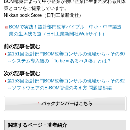
BOM構築によって中小企業が強い企業に生まれ変わる具体
策とコツをご提案しています。
Nikkan book Store（日刊工業新聞社）
BOMで実践！設計部門改革バイブル 中小・中堅製造
業の生き残る道（日刊工業新聞社Webサイト）
前の記事を読む
第151回 設計部門BOM改善コンサルの現場から～その80
～システム導入後の「To be＝あるべき姿」とは？
次の記事を読む
第153回 設計部門BOM改善コンサルの現場から～その82
～ソフトウェアのE-BOM管理の考え方 問題提起編
バックナンバーはこちら
関連するページ・著者紹介