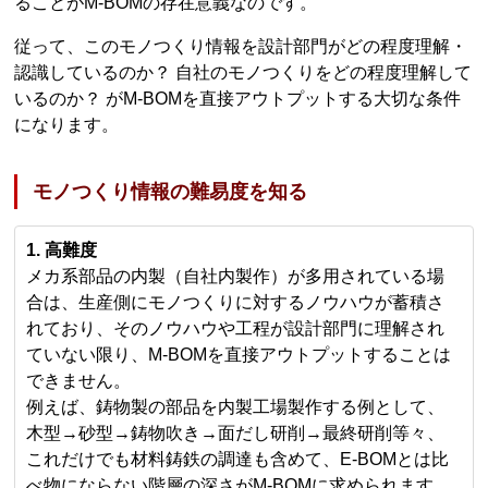
ることがM-BOMの存在意義なのです。
従って、このモノつくり情報を設計部門がどの程度理解・
認識しているのか？ 自社のモノつくりをどの程度理解して
いるのか？ がM-BOMを直接アウトプットする大切な条件
になります。
モノつくり情報の難易度を知る
1. 高難度
メカ系部品の内製（自社内製作）が多用されている場
合は、生産側にモノつくりに対するノウハウが蓄積さ
れており、そのノウハウや工程が設計部門に理解され
ていない限り、M-BOMを直接アウトプットすることは
できません。
例えば、鋳物製の部品を内製工場製作する例として、
木型→砂型→鋳物吹き→面だし研削→最終研削等々、
これだけでも材料鋳鉄の調達も含めて、E-BOMとは比
べ物にならない階層の深さがM-BOMに求められます。