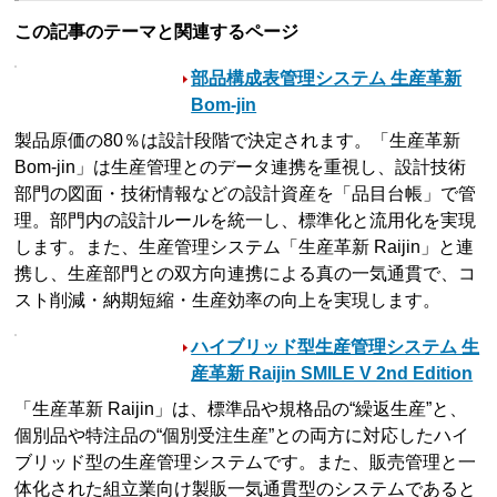
この記事のテーマと関連するページ
部品構成表管理システム 生産革新
Bom-jin
製品原価の80％は設計段階で決定されます。「生産革新
Bom-jin」は生産管理とのデータ連携を重視し、設計技術
部門の図面・技術情報などの設計資産を「品目台帳」で管
理。部門内の設計ルールを統一し、標準化と流用化を実現
します。また、生産管理システム「生産革新 Raijin」と連
携し、生産部門との双方向連携による真の一気通貫で、コ
スト削減・納期短縮・生産効率の向上を実現します。
ハイブリッド型生産管理システム 生
産革新 Raijin SMILE V 2nd Edition
「生産革新 Raijin」は、標準品や規格品の“繰返生産”と、
個別品や特注品の“個別受注生産”との両方に対応したハイ
ブリッド型の生産管理システムです。また、販売管理と一
体化された組立業向け製販一気通貫型のシステムであると