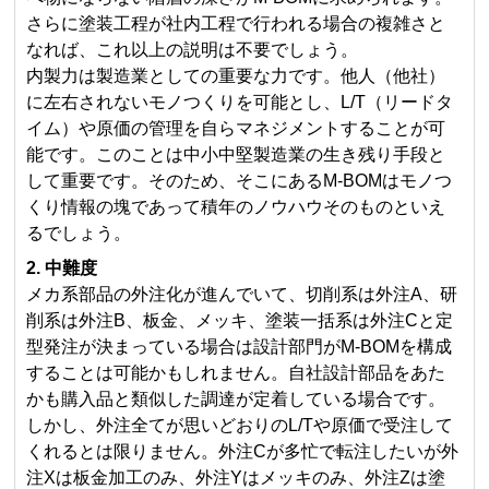
さらに塗装工程が社内工程で行われる場合の複雑さと
なれば、これ以上の説明は不要でしょう。
内製力は製造業としての重要な力です。他人（他社）
に左右されないモノつくりを可能とし、L/T（リードタ
イム）や原価の管理を自らマネジメントすることが可
能です。このことは中小中堅製造業の生き残り手段と
して重要です。そのため、そこにあるM-BOMはモノつ
くり情報の塊であって積年のノウハウそのものといえ
るでしょう。
2. 中難度
メカ系部品の外注化が進んでいて、切削系は外注A、研
削系は外注B、板金、メッキ、塗装一括系は外注Cと定
型発注が決まっている場合は設計部門がM-BOMを構成
することは可能かもしれません。自社設計部品をあた
かも購入品と類似した調達が定着している場合です。
しかし、外注全てが思いどおりのL/Tや原価で受注して
くれるとは限りません。外注Cが多忙で転注したいが外
注Xは板金加工のみ、外注Yはメッキのみ、外注Zは塗