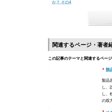
か？ その4
関連するページ・著者
この記事のテーマと関連するページ
部
製品
し、
し、
の双
ハイ