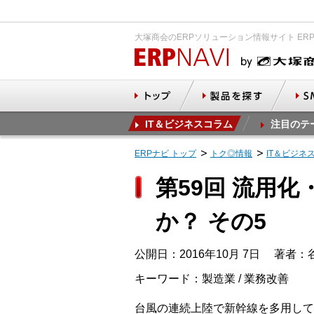
大塚商会のERPソリューション情報サイト ER
IT＆ビジネスコラム
注目のテ
ERPナビ トップ
トク◎情報
IT＆ビジネ
第59回 流用
か？ その5
公開日：2016年10月 7日
著者：谷
キーワード：製造業 / 業務改善
台風の連続上陸で新幹線を多用して