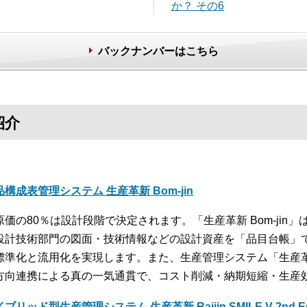
か？ その6
バックナンバーはこちら
紹介
品構成表管理システム 生産革新 Bom-jin
原価の80％は設計段階で決定されます。「生産革新 Bom-jin
設計技術部門の図面・技術情報などの設計資産を「品目台帳」
標準化と流用化を実現します。また、生産管理システム「生産革新 
方向連携による真の一気通貫で、コスト削減・納期短縮・生産
ブリッド型生産管理システム 生産革新 Raijin SMILE V 2nd Edi