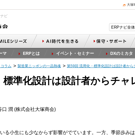
大塚
Pナビ
ーマ
ERPとは
イベント・セミナー
DXのミカタ
スコラム
製造業ニッポンの一品熱魂
第59回 流用化・標準化設計は設計者から
化・標準化設計は設計者からチャ
口 潤 (株式会社大塚商会)
いる小生にも少なからず影響がでています。一方、季節歩みは