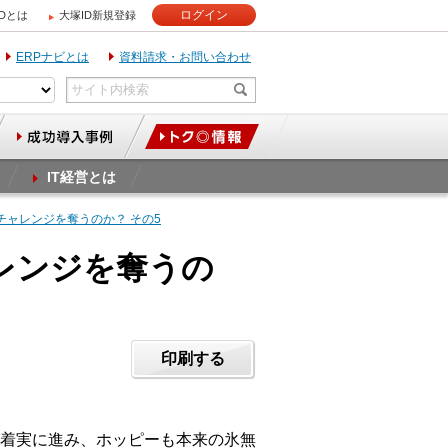
ログイン
IDとは
大塚ID新規登録
ERPナビとは
資料請求・お問い合わせ
IT経営とは
チャレンジを奪うのか？ その5
レンジを奪うの
印刷する
着実に進み、ホッピーも本来の氷無