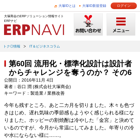
大塚IDとは
大塚ID新規登録
ログイン
大塚商会のERPソリューション情報サイト
ERPナビ
トク◎情報
IT＆ビジネスコラム
第60回 流用化・標準化設計は設計者
からチャレンジを奪うのか？ その6
公開日：2016年11月 4日
著者：谷口 潤 (株式会社大塚商会)
キーワード：製造業 / 業務改善
今年も残すところ、あと二カ月を切りました。木々も色づ
きはじめ、遅れ気味の季節感もようやく感じられる様にな
りました。ホッピーの割焼酎は冷やした「金宮」と決めて
いるのですが、今月から常温にしてみました。年寄りの冷
や水にならない様に……。