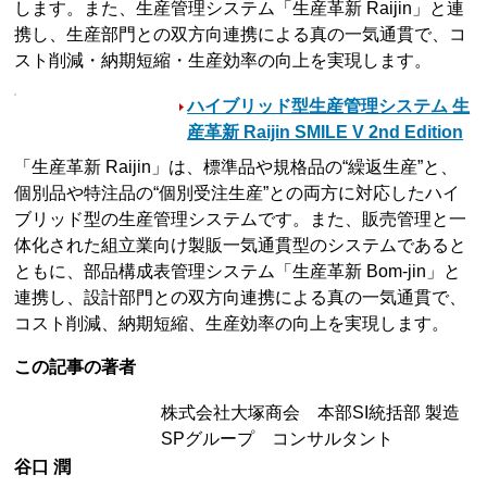
します。また、生産管理システム「生産革新 Raijin」と連
携し、生産部門との双方向連携による真の一気通貫で、コ
スト削減・納期短縮・生産効率の向上を実現します。
ハイブリッド型生産管理システム 生
産革新 Raijin SMILE V 2nd Edition
「生産革新 Raijin」は、標準品や規格品の“繰返生産”と、
個別品や特注品の“個別受注生産”との両方に対応したハイ
ブリッド型の生産管理システムです。また、販売管理と一
体化された組立業向け製販一気通貫型のシステムであると
ともに、部品構成表管理システム「生産革新 Bom-jin」と
連携し、設計部門との双方向連携による真の一気通貫で、
コスト削減、納期短縮、生産効率の向上を実現します。
この記事の著者
株式会社大塚商会 本部SI統括部 製造
SPグループ コンサルタント
谷口 潤