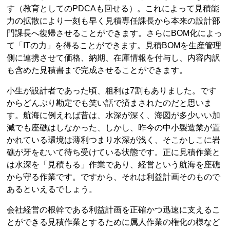
す（教育としてのPDCAも回せる）。これによって見積能
力の拡散により一刻も早く見積専任課長から本来の設計部
門課長へ復帰させることができます。さらにBOM化によっ
て「ITの力」を得ることができます。見積BOMを生産管理
側に連携させて価格、納期、在庫情報を付与し、内容内訳
も含めた見積書まで完成させることができます。
小生が設計者であった頃、粗利は7割もありました。です
からどんぶり勘定でも笑い話で済まされたのだと思いま
す。航海に例えれば昔は、水深が深く、海図が多少いい加
減でも座礁はしなかった、しかし、昨今の中小製造業が置
かれている環境は薄利つまり水深が浅く、そこかしこに岩
礁が牙をむいて待ち受けている状態です。正に見積作業と
は水深を「見積もる」作業であり、経営という航海を座礁
から守る作業です。ですから、それは利益計画そのもので
あるといえるでしょう。
会社経営の根幹である利益計画を正確かつ迅速に支えるこ
とができる見積作業とするために属人作業の権化の様など