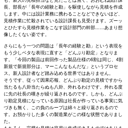
も、新人の見積担当など見たことは無く、おおむね設計課
長、部長が「長年の経験と勘」を駆使しながら見積を作成
します。中には設計業務に携わることなどできないほど、
見積作業に忙殺されている設計課長も見受けます。ズーッ
とひたすら見積作業をこなす設計部門の幹部……あまり想
像したくない姿です。
さらにもう一つの問題は「長年の経験と勘」という表現を
もう少しベタな表現に直すと「どんぶり勘定」となりま
す。「今回の製品は前回作った製品仕様の6割は同じ、4割
新規で新規部分は、マーこんなもんだな」というプロセ
ス。新人設計者など踏み込める世界ではありません。
そうです、従って因果応報、どんぶり勘定の見積ですから
当たるも八卦当たらぬも八卦、外れるわけです。外れる度
に先の社長の嘆きが繰り返されるのです。しかも、どんぶ
り勘定見積になっている原因は社長が作っている事実に気
づきも無く、この負のループは綿々と繰り返されるので
す。お預かりした多くの製造業がこの様な状態でありまし
た。