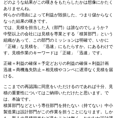
どのような結果がこの嘆きをもたらしたかは想像にかたく
ありませんね。
何らかの理由によって利益が毀損した、つまり儲からなく
なった結果の嘆きです。
では、見積を担当した人（部門）は誰なのでしょうか？
中堅以上の会社には見積を専業とする「積算部門」という
組織があって、この部門のミッションは明確で、いかに
「正確」な見積を、「迅速」にもたらすか。にあるわけで
す。見積作業のキーワードは「正確」「迅速」です。
正確＝利益の確保＝予定どおりの利益の確保＝利益計画
迅速＝商機逸失防止＝相見積やコンペに遅滞なく見積を届
ける。
ここまでの再認識に同意をいただけるのであれば十分、見
積の重要性についてはご納得いただけたと思います。で
は、本論です。
積算部門などという専任部門を持たない（持てない）中小
製造業は設計部門がこの作業を担うことになります。しか