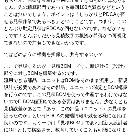
もちろん、完璧な見積は容易に作成できるものではありま
せん。先の積算部門であっても毎回100点満点などという
ことは無いでしょう。ポイントは「しっかりとPDCAが回
せる見積作業であるべき」ということです。つまり、この
どんぶり勘定見積はPDCAが回せないのです。なぜか？そ
うです！どんぶりだから見積数字の根拠が希薄かつ可視化
できないので共有もできないからです。
ではどのように根拠を担保し、共有するのか？
ここで登場するのが「見積BOM」です。新規仕様（設計）
部分に対しBOMを構築するのです。
流用できる部品、ユニットはBOMをそのまま流用し、新規
設計が必要であればその部品、ユニットの確定とBOM構築
を行うのです。この見積BOMを使って生産するわけではな
いのでE-BOM程正確である必要はありません。少なくとも
見積誤差があとで「あっ、この部品（ユニット）の見積を
誤ったのか」というPDCAの発端情報を残せる様になれば
良いのです。もう一つは「見積BOM」であれば新人設計者
にOJTとして構築させ、教育していくことも可能になりま