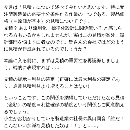
今月は「見積」について述べてみたいと思います。特に受
注型製造業の必要十分条件たる作業の一つである、製品価
格（＝原価が基本）の見積についてです。
見積？ あまり流用化・標準化設計に関係無い？ と感じら
れる方もいるかもしれませんが、実はこの見積が案外、設
計部門を悩ます曲者なのです。皆さんの会社ではどのよう
に見積が作成されているのでしょうか？
本論に入る前に、まずは見積の重要性を再認識しましょ
う。端的に表現すれば……
見積の提示＝利益の確定（正確には最大利益の確定であ
り、通常見積利益より増えることはない）
ということです。この関係を納得していただけたなら見積
（金額）の精度＝利益確保の精度という関係もご同意願え
るでしょう。
小生がお預かりしている製造業の社長の異口同音「誰だ！
こんないい加減な見積した奴は！！」と……。