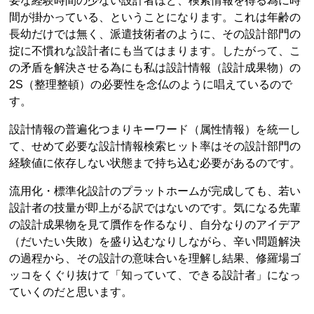
要な経験時間の少ない設計者ほど、検索情報を得る為に時
間が掛かっている、ということになります。これは年齢の
長幼だけでは無く、派遣技術者のように、その設計部門の
掟に不慣れな設計者にも当てはまります。したがって、こ
の矛盾を解決させる為にも私は設計情報（設計成果物）の
2S（整理整頓）の必要性を念仏のように唱えているので
す。
設計情報の普遍化つまりキーワード（属性情報）を統一し
て、せめて必要な設計情報検索ヒット率はその設計部門の
経験値に依存しない状態まで持ち込む必要があるのです。
流用化・標準化設計のプラットホームが完成しても、若い
設計者の技量が即上がる訳ではないのです。気になる先輩
の設計成果物を見て贋作を作るなり、自分なりのアイデア
（だいたい失敗）を盛り込むなりしながら、辛い問題解決
の過程から、その設計の意味合いを理解し結果、修羅場ゴ
ッコをくぐり抜けて「知っていて、できる設計者」になっ
ていくのだと思います。