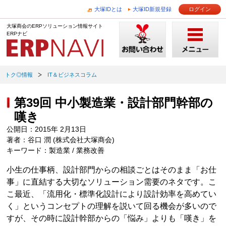
大塚IDとは
大塚ID新規登録
ログイン
大塚商会のERPソリューション情報サイト
ERPナビ
トク◎情報
IT＆ビジネスコラム
第39回 中小製造業・設計部門幹部の
嘆き
公開日：2015年 2月13日
著者：谷口 潤 (株式会社大塚商会)
キーワード：製造業 / 業務改善
小生の仕事柄、設計部門からの相談ごとはそのまま「お仕
事」に直結する大切なソリューション需要のネタです。こ
こ最近、「流用化・標準化設計により設計効率を高めてい
く」というコンセプトの理解を説いて回る機会が多いので
すが、その時に設計幹部からの「悩み」よりも「嘆き」を