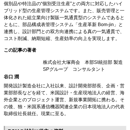
個別品や特注品の“個別受注生産”との両方に対応したハイ
ブリッド型の生産管理システムです。また、販売管理と一
体化された組立業向け製販一気通貫型のシステムであると
ともに、部品構成表管理システム「生産革新 Bom-jin」と
連携し、設計部門との双方向連携による真の一気通貫で、
コスト削減、納期短縮、生産効率の向上を実現します。
この記事の著者
株式会社大塚商会 本部SI統括部 製造
SPグループ コンサルタント
谷口 潤
開発設計製造会社に入社以来、設計開発部部長、企画・営
業部部長などを経て、米国設計・生産現地法人の経営、海
外企業とのプロジェクト運営、新規事業開拓に携わる。そ
の後、独・米国系通信機器関連企業の日本現地法人の代表
取締役社長就任。現業に至る。