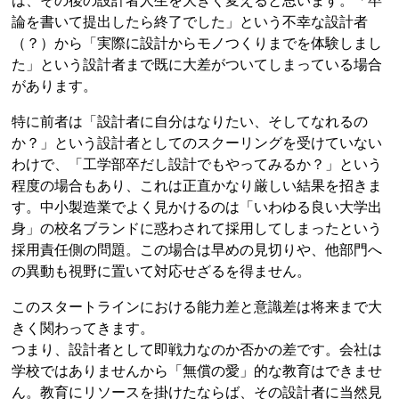
は、その後の設計者人生を大きく変えると思います。「卒
論を書いて提出したら終了でした」という不幸な設計者
（？）から「実際に設計からモノつくりまでを体験しまし
た」という設計者まで既に大差がついてしまっている場合
があります。
特に前者は「設計者に自分はなりたい、そしてなれるの
か？」という設計者としてのスクーリングを受けていない
わけで、「工学部卒だし設計でもやってみるか？」という
程度の場合もあり、これは正直かなり厳しい結果を招きま
す。中小製造業でよく見かけるのは「いわゆる良い大学出
身」の校名ブランドに惑わされて採用してしまったという
採用責任側の問題。この場合は早めの見切りや、他部門へ
の異動も視野に置いて対応せざるを得ません。
このスタートラインにおける能力差と意識差は将来まで大
きく関わってきます。
つまり、設計者として即戦力なのか否かの差です。会社は
学校ではありませんから「無償の愛」的な教育はできませ
ん。教育にリソースを掛けたならば、その設計者に当然見