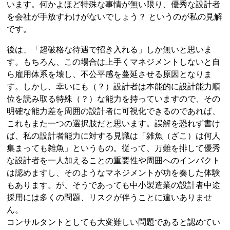
います。何かよほど特殊な事情が無い限り、優秀な設計者
を会社が手放すわけがないでしょう？ というのが私の見解
です。
後は、「超破格な待遇で招き入れる」しか無いと思いま
す。もちろん、この場合は上手くマネジメントしないと自
ら雇用体系を壊し、不公平感を蔓延させる原因となりま
す。しかし、幸いにも（？）設計者は本能的に設計能力順
位を読み取る特殊（？）な能力を持っていますので、その
明確な能力差を周囲の設計者に可視化できるのであれば、
これもまた一つの選択肢だと思います。誤解を恐れず書け
ば、私の設計者能力に対する見識は「雑魚（ざこ）は何人
集まっても雑魚」というもの。従って、万難を排して優秀
な設計者を一人加えることの重要性や周囲へのインパクト
は認めますし、そのようなマネジメントが功を奏した体験
もあります。が、そうであっても中小製造業の設計者中途
採用には多くの問題、リスクが伴うことに違いありませ
ん。
コンサルタントとしても大変難しい問題であると認めてい