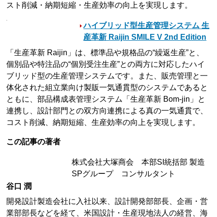
スト削減・納期短縮・生産効率の向上を実現します。
ハイブリッド型生産管理システム 生
産革新 Raijin SMILE V 2nd Edition
「生産革新 Raijin」は、標準品や規格品の“繰返生産”と、
個別品や特注品の“個別受注生産”との両方に対応したハイ
ブリッド型の生産管理システムです。また、販売管理と一
体化された組立業向け製販一気通貫型のシステムであると
ともに、部品構成表管理システム「生産革新 Bom-jin」と
連携し、設計部門との双方向連携による真の一気通貫で、
コスト削減、納期短縮、生産効率の向上を実現します。
この記事の著者
株式会社大塚商会 本部SI統括部 製造
SPグループ コンサルタント
谷口 潤
開発設計製造会社に入社以来、設計開発部部長、企画・営
業部部長などを経て、米国設計・生産現地法人の経営、海