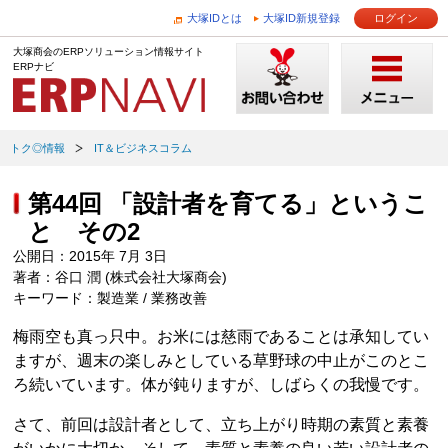
大塚IDとは
大塚ID新規登録
ログイン
大塚商会のERPソリューション情報サイト
ERPナビ
トク◎情報
IT＆ビジネスコラム
第44回 「設計者を育てる」というこ
と その2
公開日：2015年 7月 3日
著者：谷口 潤 (株式会社大塚商会)
キーワード：製造業 / 業務改善
梅雨空も真っ只中。お米には慈雨であることは承知してい
ますが、週末の楽しみとしている草野球の中止がこのとこ
ろ続いています。体が鈍りますが、しばらくの我慢です。
さて、前回は設計者として、立ち上がり時期の素質と素養