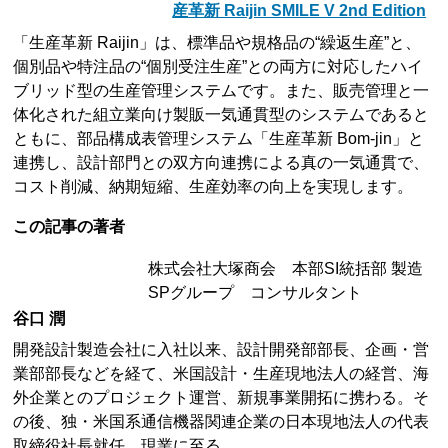
産革新 Raijin SMILE V 2nd Edition
「生産革新 Raijin」は、標準品や規格品の“繰返生産”と、
個別品や特注品の“個別受注生産”との両方に対応したハイ
ブリッド型の生産管理システムです。また、販売管理と一
体化された組立業向け製販一気通貫型のシステムであると
ともに、部品構成表管理システム「生産革新 Bom-jin」と
連携し、設計部門との双方向連携による真の一気通貫で、
コスト削減、納期短縮、生産効率の向上を実現します。
この記事の著者
株式会社大塚商会 本部SI統括部 製造
SPグループ コンサルタント
谷口 潤
開発設計製造会社に入社以来、設計開発部部長、企画・営
業部部長などを経て、米国設計・生産現地法人の経営、海
外企業とのプロジェクト運営、新規事業開拓に携わる。そ
の後、独・米国系通信機器関連企業の日本現地法人の代表
取締役社長就任。現業に至る。