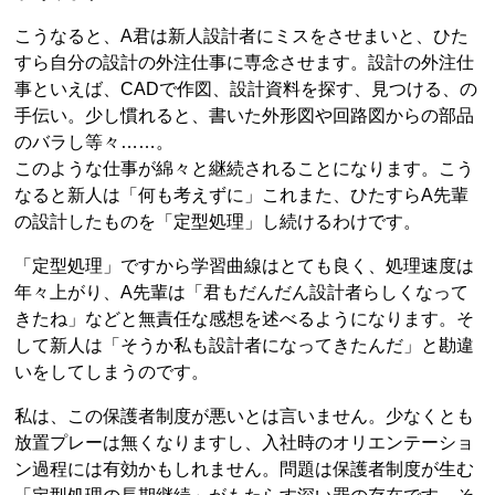
こうなると、A君は新人設計者にミスをさせまいと、ひた
すら自分の設計の外注仕事に専念させます。設計の外注仕
事といえば、CADで作図、設計資料を探す、見つける、の
手伝い。少し慣れると、書いた外形図や回路図からの部品
のバラし等々……。
このような仕事が綿々と継続されることになります。こう
なると新人は「何も考えずに」これまた、ひたすらA先輩
の設計したものを「定型処理」し続けるわけです。
「定型処理」ですから学習曲線はとても良く、処理速度は
年々上がり、A先輩は「君もだんだん設計者らしくなって
きたね」などと無責任な感想を述べるようになります。そ
して新人は「そうか私も設計者になってきたんだ」と勘違
いをしてしまうのです。
私は、この保護者制度が悪いとは言いません。少なくとも
放置プレーは無くなりますし、入社時のオリエンテーショ
ン過程には有効かもしれません。問題は保護者制度が生む