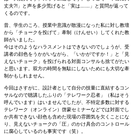
丈夫?!」と声を多少荒げると「実は……」と質問が返って
くるのです。
昔、学生のころ、授業中意識が散漫になった私に対し教壇
から「チョークを投げて」牽制（けんせい）してくれた教
師がいました。
今はそのようなハラスメントはできないのでしょうが、受
講者の顔色をうかがいながら、「いかがですか！」と「見
えないチョーク」を投げられる対面コンサルも捨てがたい
と思います。双方の時間を無駄にしないためにも大切な牽
制かもしれません。
今回はさすがに、設計者として自分の技量に直結するコン
サルなので聴講したふりの「テレワーク忍者」（私はそう
呼んでいます）はいませんでしたが、不特定多数に対する
テレワーク（オンライン）啓蒙セミナーなどでは対面でし
か共有できない顔色も含めた現場の雰囲気を欠くことにな
り、見えないチョークの「圧」のかけ具合のコントロール
に腐心しているのも事実です（笑）。