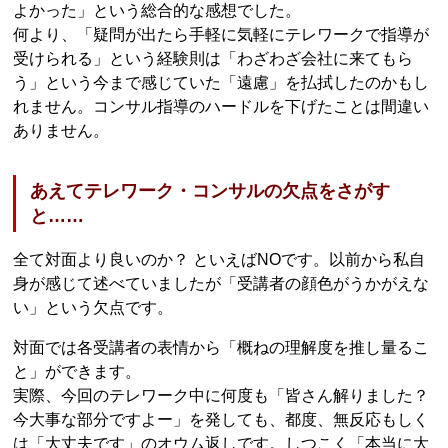
よかった」という総合的な感想でした。
何より、「疑問が出たら手軽に気軽にテレワークで指導が
受けられる」という経験則は「わざわざ会社に来てもら
う」という今まで感じていた「遠慮」を払拭したのかもし
れません。コンサル指導のハードルを下げたことは間違い
ありません。
あえてテレワーク・コンサルの欠点をさがす
と……
全て対面より良いのか？ といえばNOです。以前から私自
身が感じて述べていましたが「受講者の顔色がうかがえな
い」という欠点です。
対面では各受講者の表情から「概ねの理解度を推し量るこ
と」ができます。
実際、今回のテレワーク中に何度も「皆さん解りました？
今大事な部分ですよー」を発しても、都度、無反応もしく
は「大丈夫です」のオウム返しです。しつこく「本当に大