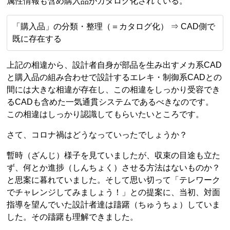
属性情報も含め購入品がカタログ化されている。
「購入品」の分類・整理（＝カタログ化） ⇒ CAD側で
既に存在する
上記の相違から、設計者自身が部品を生み出すメカ系CAD
と購入品の組み合わせで設計するエレキ・制御系CADとの
間には大きな相違が存在し、この相違をしっかり受容でき
るCADも含めた一気通貫システムであるべきなのです。
この相違はしっかり認識してもらいたいところです。
さて、コロナ禍はどうなっていったでしょうか？
暫時（ざんじ）様子を見ていましたが、収束の目途も立た
ず、何とか進捗（しんちょく）させる方法はないものか？
と思案に暮れていました。そして思い切って「テレワーク
でチャレンジしてみましょう！」との提案に、当初、対面
指導を望んでいた設計者達は躊躇（ちゅうちょ）していま
した。その躊躇も理解できました。