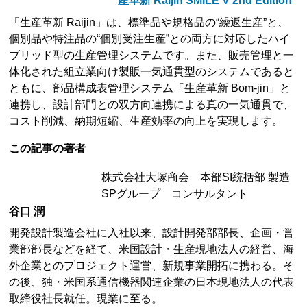
産革新 Raijin SMILE V 2nd Edition
「生産革新 Raijin」は、標準品や規格品の“繰返生産”と、
個別品や特注品の“個別受注生産”との両方に対応したハイ
ブリッド型の生産管理システムです。また、販売管理と一
体化された組立業向け製販一気通貫型のシステムであると
ともに、部品構成表管理システム「生産革新 Bom-jin」と
連携し、設計部門との双方向連携による真の一気通貫で、
コスト削減、納期短縮、生産効率の向上を実現します。
この記事の著者
株式会社大塚商会 本部SI統括部 製造
SPグループ コンサルタント
谷口 潤
開発設計製造会社に入社以来、設計開発部部長、企画・営
業部部長などを経て、米国設計・生産現地法人の経営、海
外企業とのプロジェクト運営、新規事業開拓に携わる。そ
の後、独・米国系通信機器関連企業の日本現地法人の代表
取締役社長就任。現業に至る。