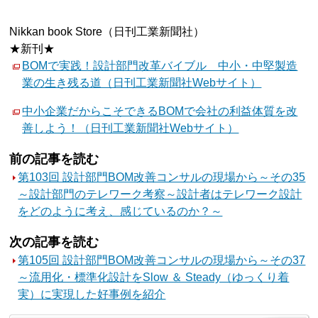
Nikkan book Store（日刊工業新聞社）
★新刊★
BOMで実践！設計部門改革バイブル 中小・中堅製造
業の生き残る道（日刊工業新聞社Webサイト）
中小企業だからこそできるBOMで会社の利益体質を改
善しよう！（日刊工業新聞社Webサイト）
前の記事を読む
第103回 設計部門BOM改善コンサルの現場から～その35
～設計部門のテレワーク考察～設計者はテレワーク設計
をどのように考え、感じているのか？～
次の記事を読む
第105回 設計部門BOM改善コンサルの現場から～その37
～流用化・標準化設計をSlow ＆ Steady（ゆっくり着
実）に実現した好事例を紹介