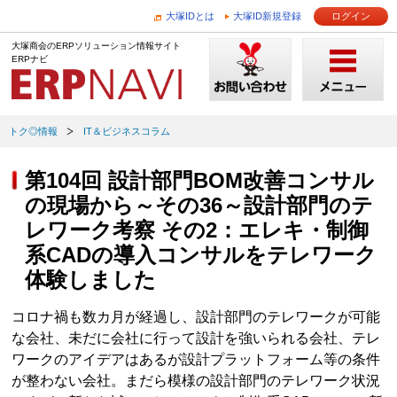
大塚IDとは
大塚ID新規登録
ログイン
大塚商会のERPソリューション情報サイト
ERPナビ
トク◎情報
IT＆ビジネスコラム
第104回 設計部門BOM改善コンサル
の現場から～その36～設計部門のテ
レワーク考察 その2：エレキ・制御
系CADの導入コンサルをテレワーク
体験しました
コロナ禍も数カ月が経過し、設計部門のテレワークが可能
な会社、未だに会社に行って設計を強いられる会社、テレ
ワークのアイデアはあるが設計プラットフォーム等の条件
が整わない会社。まだら模様の設計部門のテレワーク状況