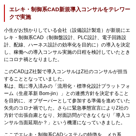
エレキ・制御系CAD新規導入コンサルをテレワー
クで実施
小生がお預かりしている会社（設備設計製造）が新規にエ
レキ・制御系CAD（制御盤設計、PLC設計、電子回路設
計、配線、ハーネス設計の効率化を目的に）の導入を決定
し、稼働への導入コンサル実施の日程を検討していたとき
にコロナ禍となりました。
このCADはZ社製で導入コンサルはZ社のコンサルが担当
することとなっていました。
私は、既に導入済みの「流用化・標準化設計プラットフォ
ーム（生産革新 Bom-jin）」との連携方針を決定すること
を目的に、オブザーバーとして参加する準備を進めていた
矢先のコロナ禍でした。さらに緊急事態宣言によりZ社の
方針で出張自粛となり、対面訪問ができなくなり「導入コ
ンサル当面延期か？」という機運になっていきました。
ここでエレキ・制御系CADシステムの特徴を、メカ系