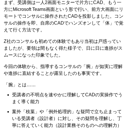
まず、受講側は一人2画面モニターで片方にCAD、もう一
方にMicrosoft Teams画面という形で行い、前方大画面にリ
モートでコンサルに操作されたCADを投影しました。コン
サルの操作を即、自席のCADでハンズオンして「体」で覚
えて行く方法です。
Z社のコンサルも初めての体験でもあり当初は戸惑ってい
ましたが、要領は間もなく得た様子で、日に日に進捗がス
ムースになった印象でした。
今回の体験から、指導するコンサルの「腕」が如実に理解
や進捗に直結することが露呈したのも事実です。
「腕」とは……
受講者の不明点を速やかに理解してCADの実操作でう
まく導く能力
案外「枝葉」や「例外処理的」な疑問で立ち止まって
いる受講者（設計者）に対し、その疑問を理解し、丁
寧に答えていく能力（設計業務そのものへの理解力）