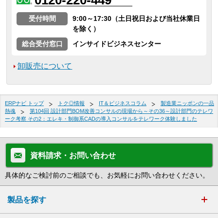
受付時間
9:00～17:30（土日祝日および当社休業日
を除く）
総合受付窓口
インサイドビジネスセンター
卸販売について
ERPナビ トップ
トク◎情報
IT＆ビジネスコラム
製造業ニッポンの一品
熱魂
第104回 設計部門BOM改善コンサルの現場から～その36～設計部門のテレワ
ーク考察 その2：エレキ・制御系CADの導入コンサルをテレワーク体験しました
資料請求・お問い合わせ
具体的なご検討前のご相談でも、お気軽にお問い合わせください。
製品を探す