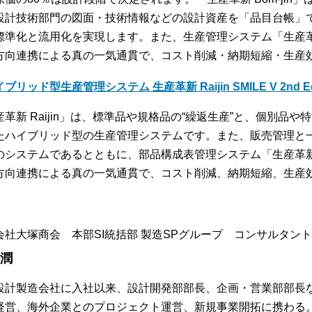
設計技術部門の図面・技術情報などの設計資産を「品目台帳」
標準化と流用化を実現します。また、生産管理システム「生産革新 
方向連携による真の一気通貫で、コスト削減・納期短縮・生産
ブリッド型生産管理システム 生産革新 Raijin SMILE V 2nd Edi
産革新 Raijin」は、標準品や規格品の“繰返生産”と、個別品や
たハイブリッド型の生産管理システムです。また、販売管理と
のシステムであるとともに、部品構成表管理システム「生産革新 B
方向連携による真の一気通貫で、コスト削減、納期短縮、生産
会社大塚商会 本部SI統括部 製造SPグループ コンサルタント
 潤
設計製造会社に入社以来、設計開発部部長、企画・営業部部長
経営、海外企業とのプロジェクト運営、新規事業開拓に携わる