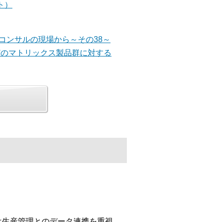
ト）
善コンサルの現場から～その38～
er）などのマトリックス製品群に対する
」は生産管理とのデータ連携を重視