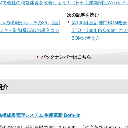
Mで会社の利益体質を改善しよう！（日刊工業新聞社Webサイ
次の記事を読む
ンサルの現場から～その36～設計
第106回 設計部門BOM改
レキ・制御系CADの導入コン
BTO（Build To Ord
BOMの考え方
バックナンバーはこちら
紹介
品構成表管理システム 生産革新 Bom-jin
原価の80％は設計段階で決定されます。「生産革新 Bom-jin