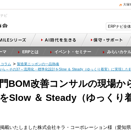
大塚
Pナビ
ーマ
ERPとは
イベント・セミナー
みらいカケ
スコラム
製造業ニッポンの一品熱魂
から～その37～流用化・標準化設計をSlow ＆ Steady（ゆっくり着実）に実現し
計部門BOM改善コンサルの現場か
Slow ＆ Steady（ゆっく
掲載いたしました株式会社キラ・コーポレーション様（愛知県