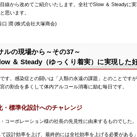
線から改めてご紹介いたします。全社でSlow ＆ Steady
と思います。
口 潤 (株式会社大塚商会)
サルの現場から～その37～
ow ＆ Steady（ゆっくり着実）に実現し
です。感染症との闘いは「人類の永遠の課題」とのことですが
宮の割合を多くして体内アルコール消毒に励む毎日です。
用化・標準化設計へのチャレンジ
・コーポレーション様の社長の先見性に由来するものでした。
して設計効率を上げ、最終的には全社効率を上げる必要がある