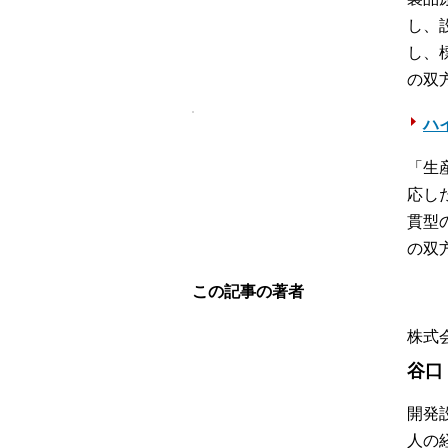
し、
し、
の双
ハイ
「生
応し
貫型
の双
この記事の著者
株式
谷口
開発
人の