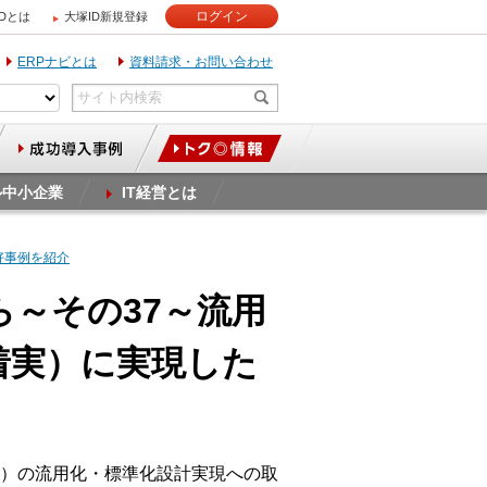
ログイン
IDとは
大塚ID新規登録
ERPナビとは
資料請求・お問い合わせ
ル中小企業
IT経営とは
た好事例を紹介
ら～その37～流用
り着実）に実現した
）の流用化・標準化設計実現への取