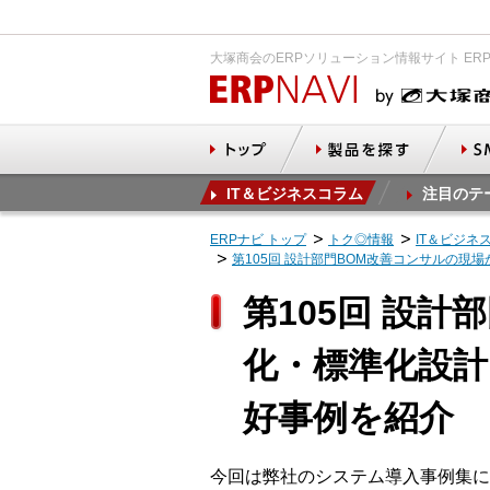
大塚商会のERPソリューション情報サイト ER
IT＆ビジネスコラム
注目のテ
ERPナビ トップ
トク◎情報
IT＆ビジネ
第105回 設計部門BOM改善コンサルの現場
第105回 設
化・標準化設計を
好事例を紹介
今回は弊社のシステム導入事例集に