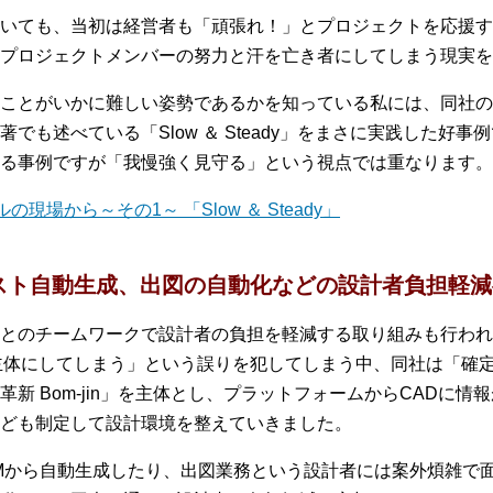
いても、当初は経営者も「頑張れ！」とプロジェクトを応援す
プロジェクトメンバーの努力と汗を亡き者にしてしまう現実を
ことがいかに難しい姿勢であるかを知っている私には、同社の
でも述べている「Slow ＆ Steady」をまさに実践した好
る事例ですが「我慢強く見守る」という視点では重なります。
現場から～その1～ 「Slow ＆ Steady」
スト自動生成、出図の自動化などの設計者負担軽
とのチームワークで設計者の負担を軽減する取り組みも行われ
主体にしてしまう」という誤りを犯してしまう中、同社は「確定
新 Bom-jin」を主体とし、プラットフォームからCADに
ども制定して設計環境を整えていきました。
Mから自動生成したり、出図業務という設計者には案外煩雑で面