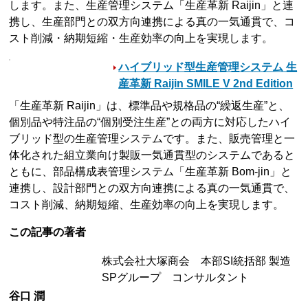
します。また、生産管理システム「生産革新 Raijin」と連
携し、生産部門との双方向連携による真の一気通貫で、コ
スト削減・納期短縮・生産効率の向上を実現します。
ハイブリッド型生産管理システム 生
産革新 Raijin SMILE V 2nd Edition
「生産革新 Raijin」は、標準品や規格品の“繰返生産”と、
個別品や特注品の“個別受注生産”との両方に対応したハイ
ブリッド型の生産管理システムです。また、販売管理と一
体化された組立業向け製販一気通貫型のシステムであると
ともに、部品構成表管理システム「生産革新 Bom-jin」と
連携し、設計部門との双方向連携による真の一気通貫で、
コスト削減、納期短縮、生産効率の向上を実現します。
この記事の著者
株式会社大塚商会 本部SI統括部 製造
SPグループ コンサルタント
谷口 潤