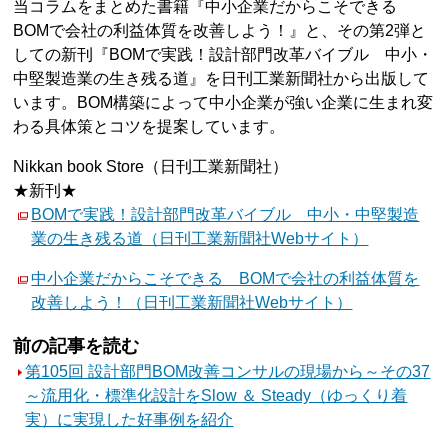
当コラムをまとめた書籍『中小企業だからこそできる
BOMで会社の利益体質を改善しよう！』と、その第2弾と
しての新刊『BOMで実践！設計部門改革バイブル 中小・
中堅製造業の生き残る道』を日刊工業新聞社から出版して
います。BOM構築によって中小企業が強い企業に生まれ変
わる具体策とコツを提案しています。
Nikkan book Store（日刊工業新聞社）
★新刊★
BOMで実践！設計部門改革バイブル 中小・中堅製造
業の生き残る道（日刊工業新聞社Webサイト）
中小企業だからこそできる BOMで会社の利益体質を
改善しよう！（日刊工業新聞社Webサイト）
前の記事を読む
第105回 設計部門BOM改善コンサルの現場から～その37
～流用化・標準化設計をSlow ＆ Steady（ゆっくり着
実）に実現した好事例を紹介