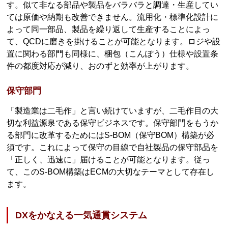
す。似て非なる部品や製品をバラバラと調達・生産してい
ては原価や納期も改善できません。流用化・標準化設計に
よって同一部品、製品を繰り返して生産することによっ
て、QCDに磨きを掛けることが可能となります。ロジや設
置に関わる部門も同様に、梱包（こんぽう）仕様や設置条
件の都度対応が減り、おのずと効率が上がります。
保守部門
「製造業は二毛作」と言い続けていますが、二毛作目の大
切な利益源泉である保守ビジネスです。保守部門をもうか
る部門に改革するためにはS-BOM（保守BOM）構築が必
須です。これによって保守の目線で自社製品の保守部品を
「正しく、迅速に」届けることが可能となります。従っ
て、このS-BOM構築はECMの大切なテーマとして存在し
ます。
DXをかなえる一気通貫システム