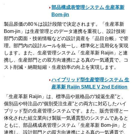
部品構成表管理システム 生産革新
Bom-jin
製品原価の80％は設計段階で決定されます。「生産革新
Bom-jin」は生産管理とのデータ連携を重視し、設計技術
部門の図面・技術情報などの設計資産を「品目台帳」で管
理。部門内の設計ルールを統一し、標準化と流用化を実現
します。また、生産管理システム「生産革新 Raijin」と連
携し、生産部門との双方向連携による真の一気通貫で、コ
スト削減・納期短縮・生産効率の向上を実現します。
ハイブリッド型生産管理システム 生
産革新 Raijin SMILE V 2nd Edition
「生産革新 Raijin」は、標準品や規格品の“繰返生産”と、
個別品や特注品の“個別受注生産”との両方に対応したハイ
ブリッド型の生産管理システムです。また、販売管理と一
体化された組立業向け製販一気通貫型のシステムであると
ともに、部品構成表管理システム「生産革新 Bom-jin」と
連携し、設計部門との双方向連携による真の一気通貫で、