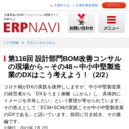
大塚IDとは
大塚ID新規登録
ログイン
大塚商会のERPソリューション情報サイト
ERPナビ
トク◎情報
IT＆ビジネスコラム
第116回 設計部門BOM改善コンサル
の現場から～その48～中小中堅製造
業のDXはこう考えよう！（2/2）
コロナ禍がDXの実践を後押ししますが、中小中堅製造業
の経営者から「DXをうまく俯瞰（ふかん）し、具体的に
イメージを共有したい」という要望が寄せられています。
その答えとして「ECM+SCMの実践こそが中小中堅製造業
のDXである」と説いています。前回に引き続き、その後
編です。
公開日：2021年 7月 2日