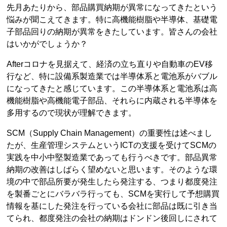
先月あたりから、部品購買納期が異常になってきたという
悩みが聞こえてきます。特に高機能樹脂や半導体、基礎電
子部品回りの納期が異常をきたしています。皆さんの会社
はいかがでしょうか？
Afterコロナを見据えて、経済の立ち直りや自動車のEV移
行など、特に設備系製造業では半導体系と電池系がバブル
になってきたと感じています。この半導体系と電池系は高
機能樹脂や高機能電子部品、それらに内蔵される半導体を
多用するので現状が理解できます。
SCM（Supply Chain Management）の重要性は述べまし
たが、生産管理システムというICTの支援を受けてSCMの
実践を中小中堅製造業であっても行うべきです。部品異常
納期の改善はしばらく望めないと思います。そのような環
境の中で部品所要が発生したら発注する、つまり都度発注
を製番ごとにバラバラ行っても、SCMを実行して予想購買
情報を基にした発注を行っている会社に部品は既に引き当
てられ、都度発注の会社の納期はドンドン後回しにされて