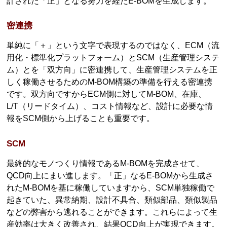
計された「正」となる努力を経たE-BOMを生成します。
密連携
単純に「＋」という文字で表現するのではなく、ECM（流
用化・標準化プラットフォーム）とSCM（生産管理システ
ム）とを「双方向」に密連携して、生産管理システムを正
しく稼働させるためのM-BOM構築の準備を行える密連携
です。双方向ですからECM側に対してM-BOM、在庫、
L/T（リードタイム）、コスト情報など、設計に必要な情
報をSCM側から上げることも重要です。
SCM
最終的なモノつくり情報であるM-BOMを完成させて、
QCD向上にまい進します。「正」なるE-BOMから生成さ
れたM-BOMを基に稼働していますから、SCM単独稼働で
起きていた、異常納期、設計不具合、類似部品、類似製品
などの弊害から逃れることができます。これらによって生
産効率は大きく改善され、結果QCD向上が実現できます。