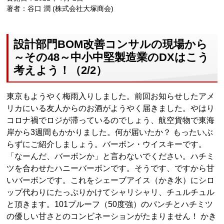
著者：谷口 潤 (株式会社大塚商会)
設計部門BOM改善コンサルの現場から
～その48～中小中堅製造業のDXはこう
考えよう！（2/2）
東京もようやく梅雨入りしました。前回お知らせしたアメ
リカにいる友人からのお酒がようやく届きました。やはり
コロナ禍でロジが滞っているのでしょう、航空貨物で東海
岸から3週間もかかりました。何が届いたか？ もったいぶ
らずにご紹介しましょう。バーボン・ウイスキーです。
「なーんだ、バーボンか」と言わないでください。ハチミ
ツを合わせたハニーバーボンです。そうです、ですから甘
いバーボンです。これをシェーブアイス（かき氷）にシロ
ップ代わりにたっぷりかけてシャリシャリ、チュルチュル
と頂きます。101プルーフ（50度強）のパンチとハチミツ
の優しい甘さとのコンビネーションがたまりません！ かき