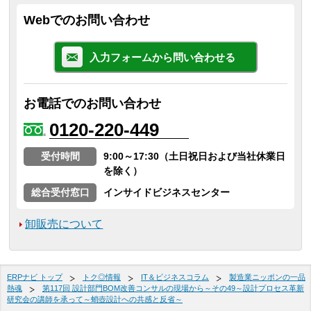
Webでのお問い合わせ
入力フォームから問い合わせる
お電話でのお問い合わせ
0120-220-449
受付時間
9:00～17:30（土日祝日および当社休業日
を除く）
総合受付窓口
インサイドビジネスセンター
卸販売について
ERPナビ トップ
トク◎情報
IT＆ビジネスコラム
製造業ニッポンの一品
熱魂
第117回 設計部門BOM改善コンサルの現場から～その49～設計プロセス革新
研究会の講師を承って～蛸壺設計への共感と反省～