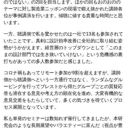
のではない」の2回を担当します。ほかの回もおのおのの
テーマに対し製造業ニッポンの現場で鍛え抜かれた講師各
位が事例講演を行います。傾聴に値する貴重な時間だと思
います。
一方、聴講側で私を驚かせたのは一社で13名も参加されて
いたことです。真剣に設計効率改善に全社的に取り組む姿
勢がうかがえます。経営層のトップダウンとして「このま
まの設計部門では生き抜いていけない」という危機感の裏
打ちがあっての多人数参加だと感じました。
コロナ禍もあってリモート参加が9割を超えますが、講師
側から聴講側へという一方通行ではなく、ランダムなグル
ーピングを行ってブレストから得たグループごとの質疑応
答も潜在する意見や考え方の顕在化を進め、大変有機的な
意見交差をもたらしていて、多くの気づきを得ていくプロ
セス展開となっています。
私も単発のセミナーは数知れず催行してきましたが、本研
究会のような長期展望やバラエティーに富んだ（視点が豊