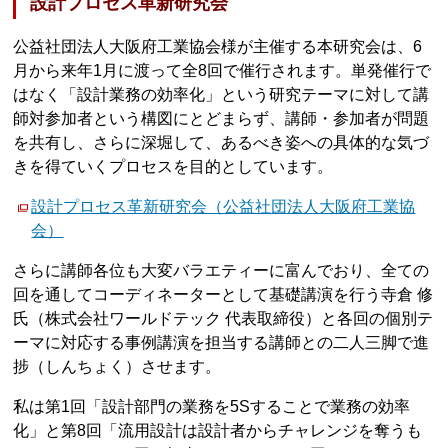
設計プロセス革新研究会
公益社団法人大阪府工業協会様が主催する本研究会は、6
月から来年1月に渡って全8回で催行されます。単発催行で
はなく「設計業務の効率化」という研究テーマに対して講
師対参加者という構図にとどまらず、講師・参加者が問題
を共有し、さらに深堀して、あるべき姿への具体的な気づ
きを得ていくプロセスを目的としています。
設計プロセス革新研究会（公益社団法人大阪府工業協
会）
さらに講師各位も大変バラエティーに富んでおり、全ての
回を通してコーディネーターとして基礎講演を行う寺倉 修
氏（株式会社ワールドテック 代表取締役）と各回の個別テ
ーマに対応する事例講演を担当する講師との二人三脚で進
捗（しんちょく）させます。
私は第1回「設計部門の業務を5Sすることで業務の効率
化」と第8回「流用設計は設計者からチャレンジを奪うも