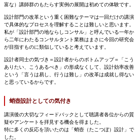
富な）講師群のもたらす実例の展開は初めての体験です。
設計部門の改革という重く困難なテーマは一回だけの講演
で具体的なプロセスを理解することは難しいと思います。
私が「設計部門の地ならしコンサル」と呼んでいる一年か
ら二年にわたるコンサルタント業務はまさに今回の研究会
が目指すものに類似していると考えています。
設計者同士の気づき＝設計者からのボトムアップ＝「こう
ありたい、こうあるべき」の形成なくして、設計効率改善
という「言うは易し、行うは難し」の改革は成就し得ない
と思っているからです。
蛸壺設計としての気付き
講演後の大切なフィードバックとして聴講者各位からの質
疑やアンケートを拝見する機会を得ました。
特に多くの反応を頂いたのは「蛸壺（たこつぼ）設計」で
した。