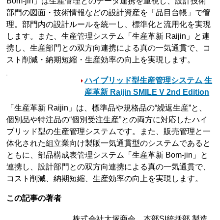
Bom-jin」は生産管理とのデータ連携を重視し、設計技術
部門の図面・技術情報などの設計資産を「品目台帳」で管
理。部門内の設計ルールを統一し、標準化と流用化を実現
します。また、生産管理システム「生産革新 Raijin」と連
携し、生産部門との双方向連携による真の一気通貫で、コ
スト削減・納期短縮・生産効率の向上を実現します。
ハイブリッド型生産管理システム 生
産革新 Raijin SMILE V 2nd Edition
「生産革新 Raijin」は、標準品や規格品の“繰返生産”と、
個別品や特注品の“個別受注生産”との両方に対応したハイ
ブリッド型の生産管理システムです。また、販売管理と一
体化された組立業向け製販一気通貫型のシステムであると
ともに、部品構成表管理システム「生産革新 Bom-jin」と
連携し、設計部門との双方向連携による真の一気通貫で、
コスト削減、納期短縮、生産効率の向上を実現します。
この記事の著者
株式会社大塚商会 本部SI統括部 製造