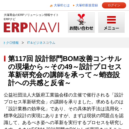
大塚IDとは
大塚ID新規登録
ログイン
大塚商会のERPソリューション情報サイト
ERPナビ
トク◎情報
IT＆ビジネスコラム
第117回 設計部門BOM改善コンサル
の現場から～その49～設計プロセス
革新研究会の講師を承って～蛸壺設
計への共感と反省～
公益社団法人大阪府工業協会様の主催で催行される「設計
プロセス革新研究会」の講師を承りました。求めるものは
「設計業務の効率化」であり、その具体的手法は流用化・
標準化設計の実現にありますが、まずは現状の問題点を認
識して、あるべき姿への革新を実行するプロセスを研究し