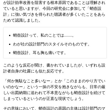
が設計効率改善を阻害する根本原因であることは理解され
ていると思いますが、今回の研究会に参加して「蛸壺設
計」に強い気づきを得られた聴講者が多くいたことをあら
ためて認識しました。
蛸壺設計って、私のことでは……。
わが社の設計部門のスタイルそのものです。
蛸壺設計、耳も胸も痛いです。
このような反応が聞け、書かれていましたが、いずれも設
計者自身の吐露にも似た反応です。
「何か無駄なこと多いなー」とか「このままのやり方でい
いのかなー」という一抹の不安を抱きながらも、日常の厳
しい出図納期に追われて不本意ながらも蛸壺設計を続けて
しまっているというのが正直な現状でしょう。
その意味において、蛸壺設計の原因の主体は設計部門のマ