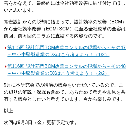
善をかなえて、最終的には全社効率改善に結び付けてほし
いと思います。
蛸壺設計からの脱却に始まって、設計効率の改善（ECM）
から全社効率改善（ECM+SCM）に至る全社改革の全容は
前回、前々回のコラムに直結する内容なのです。
第115回 設計部門BOM改善コンサルの現場から～その47
～中小中堅製造業のDXはこう考えよう！（1/2）
第116回 設計部門BOM改善コンサルの現場から～その48
～中小中堅製造業のDXはこう考えよう！（2/2）
9月に本研究会での講演の機会をいただいているので、こ
の辺りの解説・深堀も含めて、あらためて考えや意見を共
有する機会としたいと考えています。今から楽しみです。
以上
次回は9月3日（金）更新予定です。