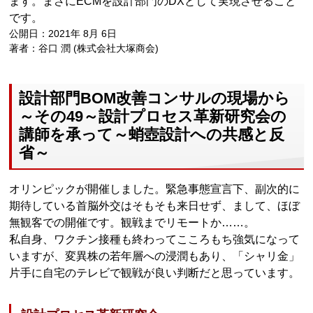
ます。まさにECMを設計部門のDXとして実現させること
です。
公開日：2021年 8月 6日
著者：谷口 潤 (株式会社大塚商会)
設計部門BOM改善コンサルの現場から
～その49～設計プロセス革新研究会の
講師を承って～蛸壺設計への共感と反
省～
オリンピックが開催しました。緊急事態宣言下、副次的に
期待している首脳外交はそもそも来日せず、まして、ほぼ
無観客での開催です。観戦までリモートか……。
私自身、ワクチン接種も終わってこころもち強気になって
いますが、変異株の若年層への浸潤もあり、「シャリ金」
片手に自宅のテレビで観戦が良い判断だと思っています。